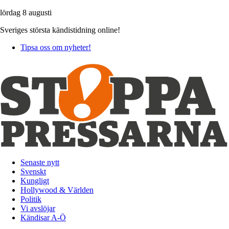
lördag 8 augusti
Sveriges största kändistidning online!
Tipsa oss om nyheter!
Senaste nytt
Svenskt
Kungligt
Hollywood & Världen
Politik
Vi avslöjar
Kändisar A-Ö