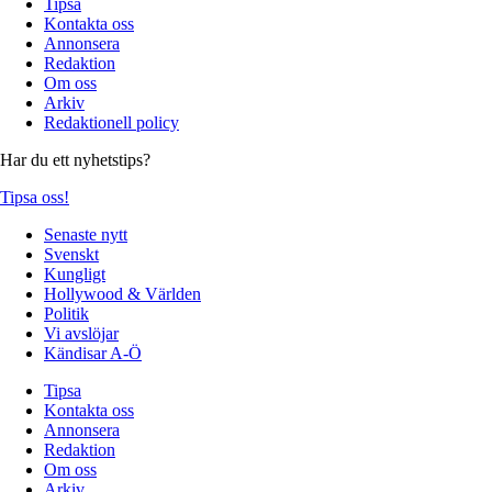
Tipsa
Kontakta oss
Annonsera
Redaktion
Om oss
Arkiv
Redaktionell policy
Har du ett nyhetstips?
Tipsa oss!
Senaste nytt
Svenskt
Kungligt
Hollywood & Världen
Politik
Vi avslöjar
Kändisar A-Ö
Tipsa
Kontakta oss
Annonsera
Redaktion
Om oss
Arkiv