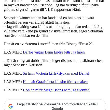
bransch där du hela tiden måste räkan ut vad som kan slå och där
så mycket handlar om utseende. Jag har verkligen fått tillbaka
glöden, säger sångaren till VLT, rapporterar Hänt.
Sebastian känner att han har landat på en bra plats, att vara
offentlig person var aldrig riktigt hans grej.
– Jag ville aldrig vara kändis utan drog mig undan redan då. Jag
ville inte vara känd på grund av skvallerpressen, säger Sebastian
som även dubbar en del film.
Han är en av rösterna i succéfilmen från Disney ”Frost 2”.
LÄS MER:
Därför vägrar Lena Endre fettsuga låren
– Det är roligt att dubba film och ger distans till musikbranschen,
säger Sebastian Karlsson.
LÄS MER:
Så fann Victoria kärlekslyckan med Daniel
LÄS MER:
Hannah Graafs heta känslor för ex-maken
LÄS MER:
Hon är Peter Magnussons hemliga flickvän
Lägg till
Stoppa Pressarna
som föredragen källa i
Google