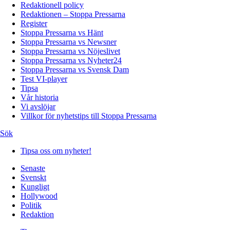
Redaktionell policy
Redaktionen – Stoppa Pressarna
Register
Stoppa Pressarna vs Hänt
Stoppa Pressarna vs Newsner
Stoppa Pressarna vs Nöjeslivet
Stoppa Pressarna vs Nyheter24
Stoppa Pressarna vs Svensk Dam
Test VI-player
Tipsa
Vår historia
Vi avslöjar
Villkor för nyhetstips till Stoppa Pressarna
Sök
Tipsa oss om nyheter!
Senaste
Svenskt
Kungligt
Hollywood
Politik
Redaktion