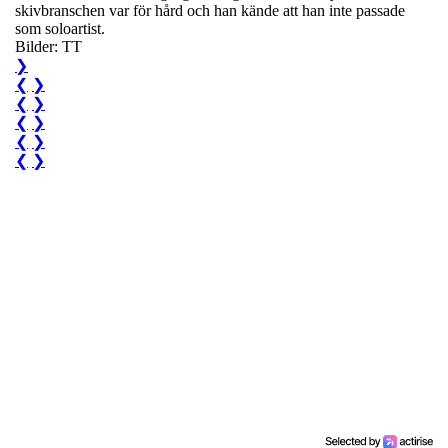
skivbranschen var för hård och han kände att han inte passade
som soloartist.
Bilder: TT
❯
❮
❯
❮
❯
❮
❯
❮
❯
❮
❯