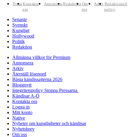
Tipsa
Kontakta
Annonsera
Redaktion
Om
Arkiv
Redaktionell
oss
oss
policy
Senaste
Svenskt
Kungligt
Hollywood
Politik
Redaktion
Allmänna villkor för Premium
Annonsera
Arkiv
Återställ lösenord
Bästa kändissajterna 2026
Bloggnytt
Integritetspolicy Stoppa Pressarna
Kändisar A-Ö
Kontakta oss
Logga in
Mitt konto
Native
Nyheter om kungligheter och kändisar
Nyhetsbrev
Om oss