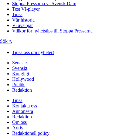
Stoppa Pressarna vs Svensk Dam
Test VI-player
Tipsa
Vår historia
Vi avslöjar
Villkor för nyhetstips till Stoppa Pressarna
Sök
Tipsa oss om nyheter!
Senaste
Svenskt
Kungligt
Hollywood
Politik
Redaktion
Tipsa
Kontakta oss
Annonsera
Redaktion
Om oss
Arkiv
Redaktionell policy