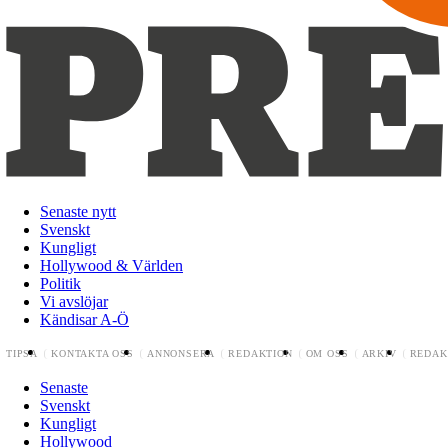
Senaste nytt
Svenskt
Kungligt
Hollywood & Världen
Politik
Vi avslöjar
Kändisar A-Ö
TIPSA
KONTAKTA OSS
ANNONSERA
REDAKTION
OM OSS
ARKIV
REDAK
Senaste
Svenskt
Kungligt
Hollywood