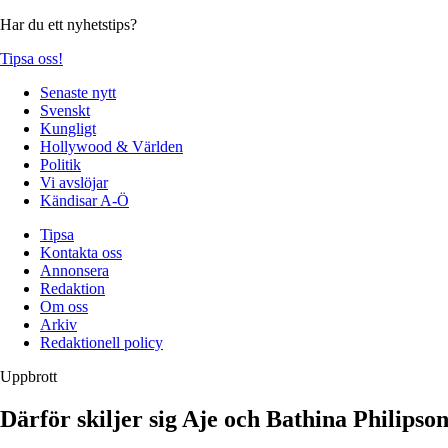
Har du ett nyhetstips?
Tipsa oss!
Senaste nytt
Svenskt
Kungligt
Hollywood & Världen
Politik
Vi avslöjar
Kändisar A-Ö
Tipsa
Kontakta oss
Annonsera
Redaktion
Om oss
Arkiv
Redaktionell policy
Uppbrott
Därför skiljer sig Aje och Bathina Philipso