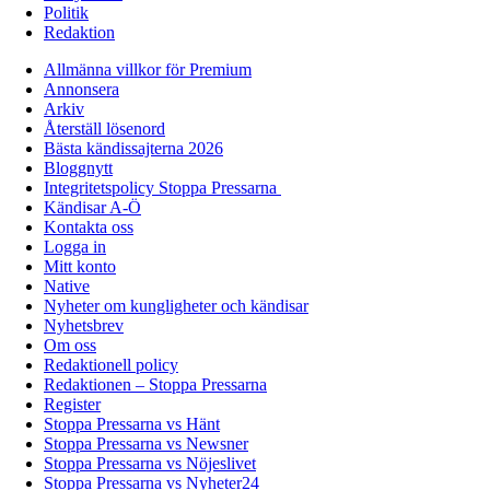
Politik
Redaktion
Allmänna villkor för Premium
Annonsera
Arkiv
Återställ lösenord
Bästa kändissajterna 2026
Bloggnytt
Integritetspolicy Stoppa Pressarna
Kändisar A-Ö
Kontakta oss
Logga in
Mitt konto
Native
Nyheter om kungligheter och kändisar
Nyhetsbrev
Om oss
Redaktionell policy
Redaktionen – Stoppa Pressarna
Register
Stoppa Pressarna vs Hänt
Stoppa Pressarna vs Newsner
Stoppa Pressarna vs Nöjeslivet
Stoppa Pressarna vs Nyheter24