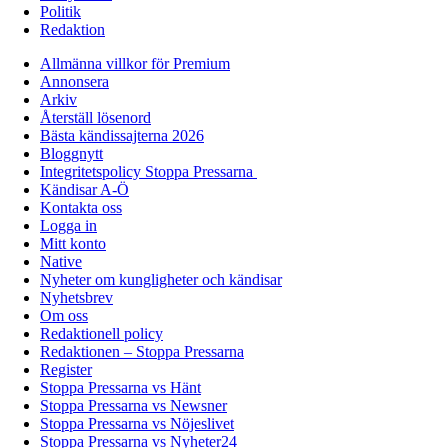
Politik
Redaktion
Allmänna villkor för Premium
Annonsera
Arkiv
Återställ lösenord
Bästa kändissajterna 2026
Bloggnytt
Integritetspolicy Stoppa Pressarna
Kändisar A-Ö
Kontakta oss
Logga in
Mitt konto
Native
Nyheter om kungligheter och kändisar
Nyhetsbrev
Om oss
Redaktionell policy
Redaktionen – Stoppa Pressarna
Register
Stoppa Pressarna vs Hänt
Stoppa Pressarna vs Newsner
Stoppa Pressarna vs Nöjeslivet
Stoppa Pressarna vs Nyheter24