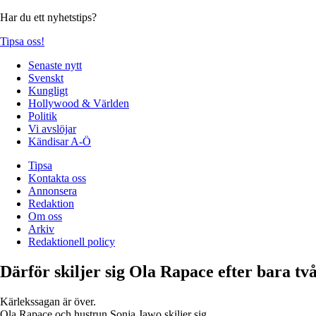
Har du ett nyhetstips?
Tipsa oss!
Senaste nytt
Svenskt
Kungligt
Hollywood & Världen
Politik
Vi avslöjar
Kändisar A-Ö
Tipsa
Kontakta oss
Annonsera
Redaktion
Om oss
Arkiv
Redaktionell policy
Därför skiljer sig Ola Rapace efter bara tv
Kärlekssagan är över.
Ola Rapace och hustrun Sonja Jawo skiljer sig.