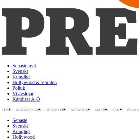
Senaste nytt
Svenskt
Kungligt
Hollywood & Världen
Politik
Vi avslöjar
Kändisar A-Ö
TIPSA
KONTAKTA OSS
ANNONSERA
REDAKTION
OM OSS
ARKIV
REDAK
Senaste
Svenskt
Kungligt
Hollywood