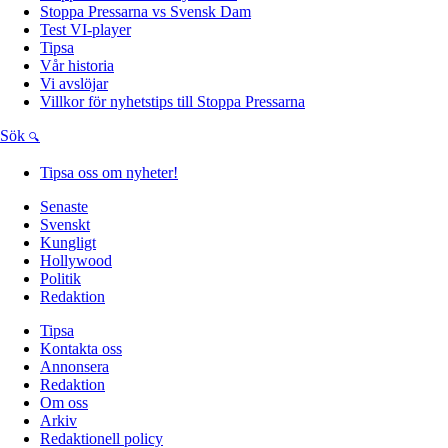
Stoppa Pressarna vs Svensk Dam
Test VI-player
Tipsa
Vår historia
Vi avslöjar
Villkor för nyhetstips till Stoppa Pressarna
Sök
Tipsa oss om nyheter!
Senaste
Svenskt
Kungligt
Hollywood
Politik
Redaktion
Tipsa
Kontakta oss
Annonsera
Redaktion
Om oss
Arkiv
Redaktionell policy