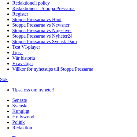
Redaktionell policy
Redaktionen – Stoppa Pressarna
Register
Stoppa Pressarna vs Hänt
Stoppa Pressarna vs Newsner
Stoppa Pressarna vs Nöjeslivet
Stoppa Pressarna vs Nyheter24
Stoppa Pressarna vs Svensk Dam
Test VI-player
Tipsa
Vår historia
Vi avslöjar
Villkor för nyhetstips till Stoppa Pressarna
Sök
Tipsa oss om nyheter!
Senaste
Svenskt
Kungligt
Hollywood
Politik
Redaktion