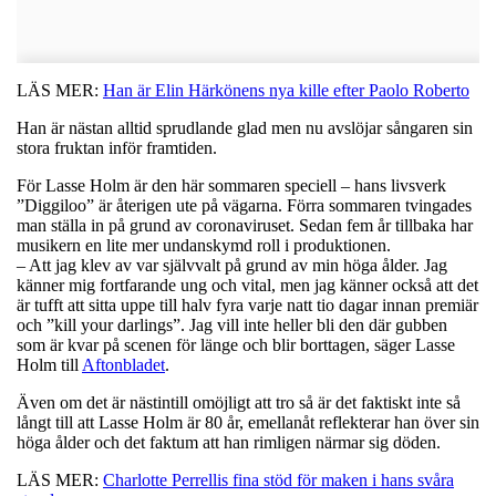
LÄS MER:
Han är Elin Härkönens nya kille efter Paolo Roberto
Han är nästan alltid sprudlande glad men nu avslöjar sångaren sin
stora fruktan inför framtiden.
För Lasse Holm är den här sommaren speciell – hans livsverk
”Diggiloo” är återigen ute på vägarna. Förra sommaren tvingades
man ställa in på grund av coronaviruset. Sedan fem år tillbaka har
musikern en lite mer undanskymd roll i produktionen.
– Att jag klev av var självvalt på grund av min höga ålder. Jag
känner mig fortfarande ung och vital, men jag känner också att det
är tufft att sitta uppe till halv fyra varje natt tio dagar innan premiär
och ”kill your darlings”. Jag vill inte heller bli den där gubben
som är kvar på scenen för länge och blir borttagen, säger Lasse
Holm till
Aftonbladet
.
Även om det är nästintill omöjligt att tro så är det faktiskt inte så
långt till att Lasse Holm är 80 år, emellanåt reflekterar han över sin
höga ålder och det faktum att han rimligen närmar sig döden.
LÄS MER:
Charlotte Perrellis fina stöd för maken i hans svåra