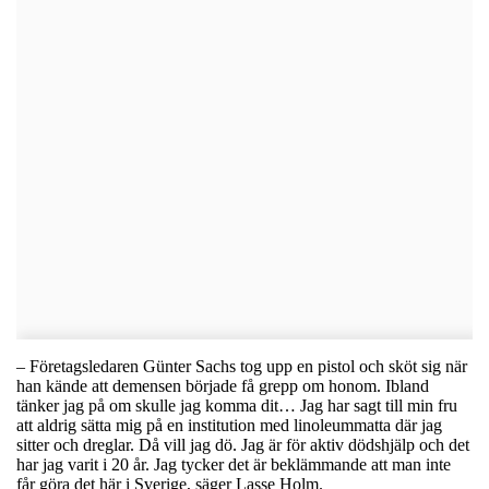
– Företagsledaren Günter Sachs tog upp en pistol och sköt sig när
han kände att demensen började få grepp om honom. Ibland
tänker jag på om skulle jag komma dit… Jag har sagt till min fru
att aldrig sätta mig på en institution med linoleummatta där jag
sitter och dreglar. Då vill jag dö. Jag är för aktiv dödshjälp och det
har jag varit i 20 år. Jag tycker det är beklämmande att man inte
får göra det här i Sverige, säger Lasse Holm.