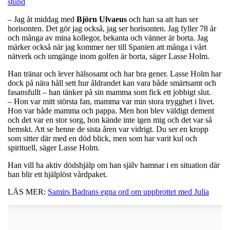
stund
– Jag åt middag med
Björn
Ulvaeus
och han sa att han ser
horisonten. Det gör jag också, jag ser horisonten. Jag fyller 78 år
och många av mina kollegor, bekanta och vänner är borta. Jag
märker också när jag kommer ner till Spanien att många i vårt
nätverk och umgänge inom golfen är borta, säger Lasse Holm.
Han tränar och lever hälsosamt och har bra gener. Lasse Holm har
dock på nära håll sett hur åldrandet kan vara både smärtsamt och
fasansfullt – han tänker på sin mamma som fick ett jobbigt slut.
– Hon var mitt största fan, mamma var min stora trygghet i livet.
Hon var både mamma och pappa. Men hon blev väldigt dement
och det var en stor sorg, hon kände inte igen mig och det var så
hemskt. Att se henne de sista åren var vidrigt. Du ser en kropp
som sitter där med en död blick, men som har varit kul och
spirituell, säger Lasse Holm.
Han vill ha aktiv dödshjälp om han själv hamnar i en situation där
han blir ett hjälplöst vårdpaket.
LÄS MER:
Samirs Badrans egna ord om uppbrottet med Julia