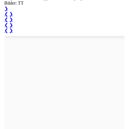
Bilder: TT
❯
❮
❯
❮
❯
❮
❯
❮
❯