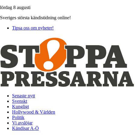
lördag 8 augusti
Sveriges största kändistidning online!
Tipsa oss om nyheter!
Senaste nytt
Svenskt
Kungligt
Hollywood & Världen
Politik
Vi avslöjar
Kändisar A-Ö