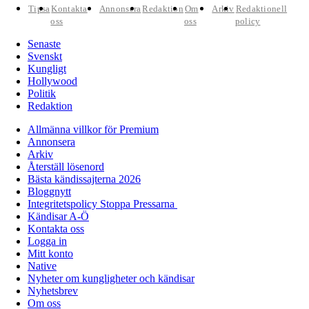
Tipsa
Kontakta
Annonsera
Redaktion
Om
Arkiv
Redaktionell
oss
oss
policy
Senaste
Svenskt
Kungligt
Hollywood
Politik
Redaktion
Allmänna villkor för Premium
Annonsera
Arkiv
Återställ lösenord
Bästa kändissajterna 2026
Bloggnytt
Integritetspolicy Stoppa Pressarna
Kändisar A-Ö
Kontakta oss
Logga in
Mitt konto
Native
Nyheter om kungligheter och kändisar
Nyhetsbrev
Om oss