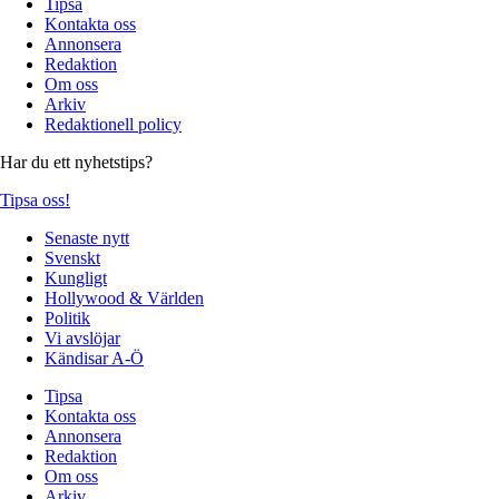
Tipsa
Kontakta oss
Annonsera
Redaktion
Om oss
Arkiv
Redaktionell policy
Har du ett nyhetstips?
Tipsa oss!
Senaste nytt
Svenskt
Kungligt
Hollywood & Världen
Politik
Vi avslöjar
Kändisar A-Ö
Tipsa
Kontakta oss
Annonsera
Redaktion
Om oss
Arkiv