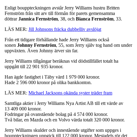
Enligt bouppteckningen avstår Jerry Williams hustru Britten
Fernström från sitt arv till förmån för parets gemensamma
döttrar
Jannica
Fernström
, 38, och
Bianca
Fernström
, 33.
LÄS MER:
Jill Johnsons fräcka dubbelliv avslöjat
Från ett tidigare förhållande hade Jerry Williams också
sonen
Johnny
Fernström
, 55, som Jerry själv tog hand om under
uppväxten. Även Johnny ärver sin far.
Jerry Williams tillgångar beräknas vid dödstillfället totalt ha
uppgått till 22 901 935 kronor.
Han ägde fastighet i Täby värd 1 979 000 kronor.
Hade 2 596 000 kronor på olika bankkonton.
LÄS MER:
Michael Jacksons okända syster träder fram
Samtliga aktier i Jerry Williams Nya Artist AB till ett värde av
13 409 000 kronor.
Fodringar på ovanstående bolag på 4 574 000 kronor.
Två bilar, en Mazda och en Volvo värda totalt 320 000 kronor.
Jerry Williams skulder och innestående utgifter som uppges i
bouppteckningen uppgick till 122 000 kronor. Mestadels rör det