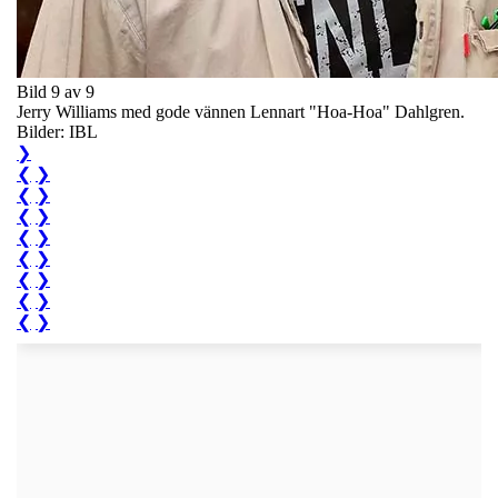
Bild 9 av 9
Jerry Williams med gode vännen Lennart "Hoa-Hoa" Dahlgren.
Bilder: IBL
❯
❮
❯
❮
❯
❮
❯
❮
❯
❮
❯
❮
❯
❮
❯
❮
❯