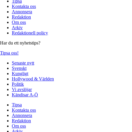
Tipsa
Kontakta oss
Annonsera
Redaktion
Om oss
Arkiv
Redaktionell policy
Har du ett nyhetstips?
Tipsa oss!
Senaste nytt
Svenskt
Kungligt
Hollywood & Världen
Politik
Vi avslöjar
Kändisar A-Ö
Tipsa
Kontakta oss
Annonsera
Redaktion
Om oss
Arkiv