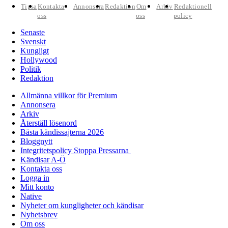
Tipsa
Kontakta
Annonsera
Redaktion
Om
Arkiv
Redaktionell
oss
oss
policy
Senaste
Svenskt
Kungligt
Hollywood
Politik
Redaktion
Allmänna villkor för Premium
Annonsera
Arkiv
Återställ lösenord
Bästa kändissajterna 2026
Bloggnytt
Integritetspolicy Stoppa Pressarna
Kändisar A-Ö
Kontakta oss
Logga in
Mitt konto
Native
Nyheter om kungligheter och kändisar
Nyhetsbrev
Om oss