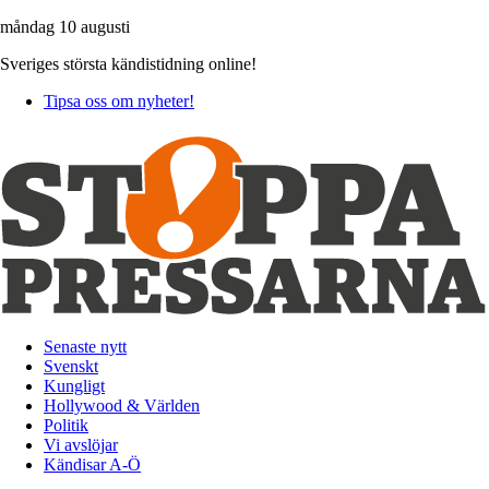
måndag 10 augusti
Sveriges största kändistidning online!
Tipsa oss om nyheter!
Senaste nytt
Svenskt
Kungligt
Hollywood & Världen
Politik
Vi avslöjar
Kändisar A-Ö