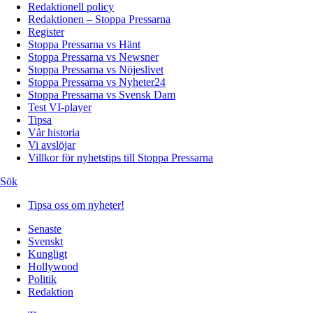
Redaktionell policy
Redaktionen – Stoppa Pressarna
Register
Stoppa Pressarna vs Hänt
Stoppa Pressarna vs Newsner
Stoppa Pressarna vs Nöjeslivet
Stoppa Pressarna vs Nyheter24
Stoppa Pressarna vs Svensk Dam
Test VI-player
Tipsa
Vår historia
Vi avslöjar
Villkor för nyhetstips till Stoppa Pressarna
Sök
Tipsa oss om nyheter!
Senaste
Svenskt
Kungligt
Hollywood
Politik
Redaktion