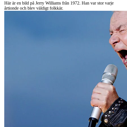
Här är en bild på Jerry Williams från 1972. Han var stor varje
årtionde och blev väldigt folkkär.