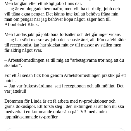
Men längtan efter ett riktigt jobb finns där.
– Jag är en bloggade hemmafru, men vill ha ett riktigt jobb och
vill tjäna egna pengar. Det känns inte kul att behöva fråga min
man om pengar när jag behöver köpa något, säger hon till
Aftonbladet Klick.
Men Lindas jakt på jobb bara fortsätter och det går inget vidare.
– Jag har sökt massor av jobb det senaste året, allt från cafébiträde
till receptionist, jag har skickat mitt cv till massor av ställen men
får aldrig något svar.
– Arbetsförmedlingen sa till mig att ”arbetsgivarna tror nog att du
skämtar”.
För ett år sedan fick hon genom Arbetsförmedlingen praktik på ett
hotell.
– Jag var frukostvärdinna, satt i receptionen och allt möjligt. Det
var jättekul!
Drömmen för Linda är att få arbeta med tv-produktioner och
gärna dokusåpor. Ett första steg i den riktningen är att hon nu ska
medverka i en kommande dokusåpa på TV3 med andra
uppmärksammade tv-profiler.