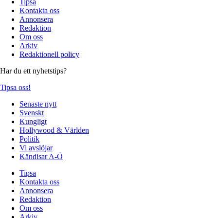
Tipsa
Kontakta oss
Annonsera
Redaktion
Om oss
Arkiv
Redaktionell policy
Har du ett nyhetstips?
Tipsa oss!
Senaste nytt
Svenskt
Kungligt
Hollywood & Världen
Politik
Vi avslöjar
Kändisar A-Ö
Tipsa
Kontakta oss
Annonsera
Redaktion
Om oss
Arkiv