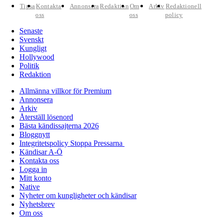
Tipsa
Kontakta
Annonsera
Redaktion
Om
Arkiv
Redaktionell
oss
oss
policy
Senaste
Svenskt
Kungligt
Hollywood
Politik
Redaktion
Allmänna villkor för Premium
Annonsera
Arkiv
Återställ lösenord
Bästa kändissajterna 2026
Bloggnytt
Integritetspolicy Stoppa Pressarna
Kändisar A-Ö
Kontakta oss
Logga in
Mitt konto
Native
Nyheter om kungligheter och kändisar
Nyhetsbrev
Om oss