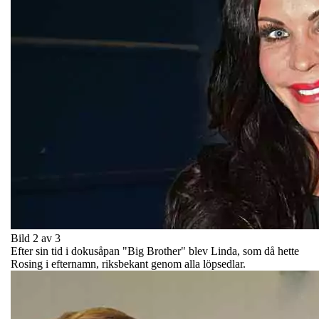
Bild 2 av 3
Efter sin tid i dokusåpan "Big Brother" blev Linda, som då hette
Rosing i efternamn, riksbekant genom alla löpsedlar.