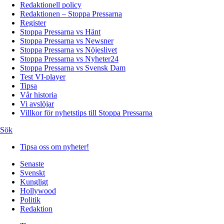
Redaktionell policy
Redaktionen – Stoppa Pressarna
Register
Stoppa Pressarna vs Hänt
Stoppa Pressarna vs Newsner
Stoppa Pressarna vs Nöjeslivet
Stoppa Pressarna vs Nyheter24
Stoppa Pressarna vs Svensk Dam
Test VI-player
Tipsa
Vår historia
Vi avslöjar
Villkor för nyhetstips till Stoppa Pressarna
Sök
Tipsa oss om nyheter!
Senaste
Svenskt
Kungligt
Hollywood
Politik
Redaktion