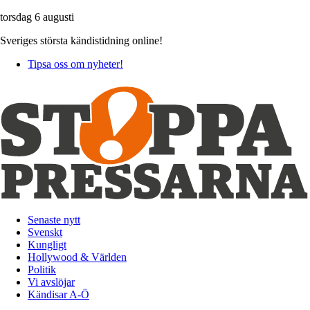
torsdag 6 augusti
Sveriges största kändistidning online!
Tipsa oss om nyheter!
Senaste nytt
Svenskt
Kungligt
Hollywood & Världen
Politik
Vi avslöjar
Kändisar A-Ö