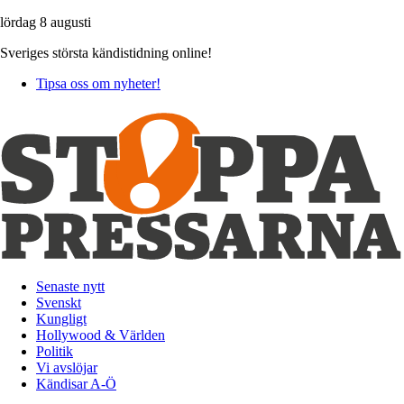
lördag 8 augusti
Sveriges största kändistidning online!
Tipsa oss om nyheter!
Senaste nytt
Svenskt
Kungligt
Hollywood & Världen
Politik
Vi avslöjar
Kändisar A-Ö