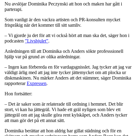
Nu avslöjar Dominika Peczynski att hon och maken har gått i
parterapi.
Som vanligt är den vackra artisten och PR-konsulten mycket
frispråkig när det kommer till sitt samliv.
– Vi gjorde ju det för att vi också hört att man ska det, säger hon i
podcasten
”Livshjulet”
.
Anledningen till att Dominika och Anders sökte professsionell
hjälp var på grund av olika anledningar.
– Ingen kan förbereda en för vardagsgnisslet. Jag tycker att jag var
väldigt ärlig med att jag inte tycker jättemycket om att plocka ur
diskmaskinen. Nu märker Anders att det stämmer, säger Dominika
rapporterar
Expressen
.
Hon fortsätter:
– Det är saker som är relaterade till ordning i hemmet. Det blir
stort, vi kan ha jättegräl. Vi hade ett gräl nyligen som blev ett
jättegräl om att jag skulle göra rent kylskåpet, och Anders tycker
att man gör det på ett annat sätt.
Dominika berättar att hon aldrig har gillat städning och för en