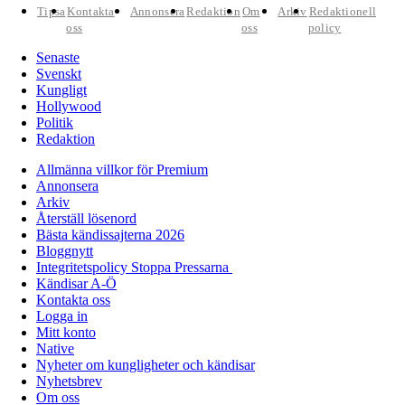
Tipsa
Kontakta
Annonsera
Redaktion
Om
Arkiv
Redaktionell
oss
oss
policy
Senaste
Svenskt
Kungligt
Hollywood
Politik
Redaktion
Allmänna villkor för Premium
Annonsera
Arkiv
Återställ lösenord
Bästa kändissajterna 2026
Bloggnytt
Integritetspolicy Stoppa Pressarna
Kändisar A-Ö
Kontakta oss
Logga in
Mitt konto
Native
Nyheter om kungligheter och kändisar
Nyhetsbrev
Om oss