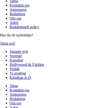
Tipsa
Kontakta oss
Annonsera
Redaktion
Om oss
Arkiv
Redaktionell policy
Har du ett nyhetstips?
Tipsa oss!
Senaste nytt
Svenskt
Kungligt
Hollywood & Världen
Politik
Vi avslöjar
Kändisar A-Ö
Tipsa
Kontakta oss
Annonsera
Redaktion
Om oss
Arkiv