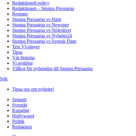
Redaktionell policy
Redaktionen – Stoppa Pressarna
Register
Stoppa Pressarna vs Hänt
Stoppa Pressarna vs Newsner
Stoppa Pressarna vs Nöjeslivet
Stoppa Pressarna vs Nyheter24
Stoppa Pressarna vs Svensk Dam
Test VI-player
Tipsa
Vår historia
Vi avslöjar
Villkor för nyhetstips till Stoppa Pressarna
Sök
Tipsa oss om nyheter!
Senaste
Svenskt
Kungligt
Hollywood
Politik
Redaktion