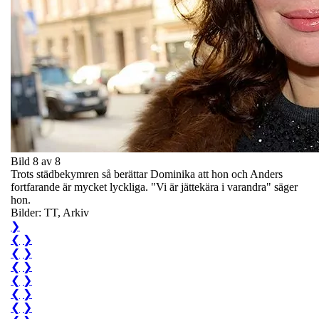
Bild 8 av 8
Trots städbekymren så berättar Dominika att hon och Anders
fortfarande är mycket lyckliga. "Vi är jättekära i varandra" säger
hon.
Bilder: TT, Arkiv
❯
❮
❯
❮
❯
❮
❯
❮
❯
❮
❯
❮
❯