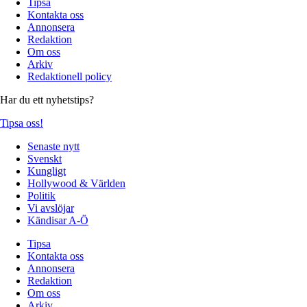
Tipsa
Kontakta oss
Annonsera
Redaktion
Om oss
Arkiv
Redaktionell policy
Har du ett nyhetstips?
Tipsa oss!
Senaste nytt
Svenskt
Kungligt
Hollywood & Världen
Politik
Vi avslöjar
Kändisar A-Ö
Tipsa
Kontakta oss
Annonsera
Redaktion
Om oss
Arkiv