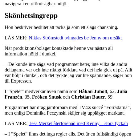
navigera i en oförutsägbar miljö.
Skönhetsingrepp
Hon beskriver beslutet att tacka ja som ett slags chansning.
LÄS MER:
Niklas Strömstedt tvingades be Jenny om ursäkt
När produktionsbolaget kontaktade henne var nästan all
information höljd i dunkel.
– De kunde inte säga vad programmet heter, inte vilka de andra
deltagarna var och inte riktigt förklara vad det hela gick ut på. Allt
var höljt i dunkel, och det tyckte jag var lite spännande, säger hon
till Expressen.
I ”Spelet” medverkar även namn som
Håkan
Juholt
, 62,
Julia
Franzén
, 35,
Fröken
Snusk
och
Christian
Bauer
, 59.
Programmet har drag jämförbara med TV4:s succé ”Förrädarna”,
men enligt Dominika Peczynski skiljer sig upplägget markant.
LÄS MER:
Tess Merkel återförenad med Kenny – stora lyckan
– I ”Spelet” finns det inga regler alls. Det är en fullständigt öppen