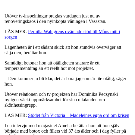
Utöver tv-inspelningar präglas vardagen just nu av
renoveringskaos i den nyinköpta våningen i Vasastan.
LÄS MER:
Pernilla Wahlgrens oväntade stöd till Måns mitt i
sorgen
Lägenheten är i ett sådant skick att hon stundvis överväger att
sälja den, berättar hon.
Samtidigt betonar hon att otåligheten snarare är ett
temperamentdrag än ett reellt hot mot projektet.
– Den kommer ju bli klar, det är bara jag som är lite otålig, säger
hon.
Utöver relationen och tv-projekten har Dominika Peczynski
nyligen väckt uppmärksamhet för sina uttalanden om
skönhetsingrepp.
LÄS MER:
Stödet från Victoria – Madeleines egna ord om krisen
I en intervju med magasinet Amelia berättar hon att hon själv
började med botox och fillers vid 37 års ålder och i dag fyller på