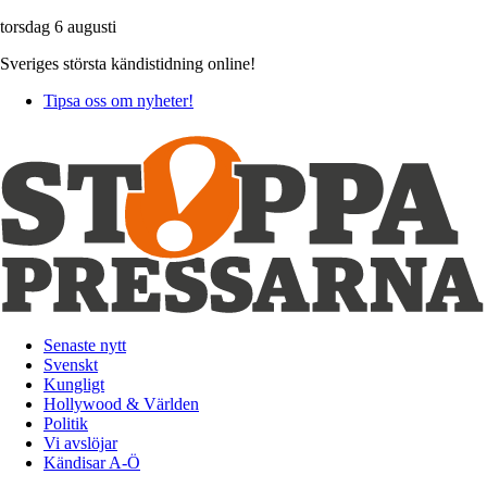
torsdag 6 augusti
Sveriges största kändistidning online!
Tipsa oss om nyheter!
Senaste nytt
Svenskt
Kungligt
Hollywood & Världen
Politik
Vi avslöjar
Kändisar A-Ö