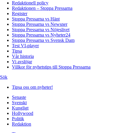
Redaktionell policy
Redaktionen – Stoppa Pressarna
Register
Stoppa Pressarna vs Hänt
Stoppa Pressarna vs Newsner
Stoppa Pressarna vs Nöjeslivet
Stoppa Pressarna vs Nyheter24
Stoppa Pressarna vs Svensk Dam
Test VI-player
Tipsa
Vår historia
Vi avslöjar
Villkor för nyhetstips till Stoppa Pressarna
Sök
Tipsa oss om nyheter!
Senaste
Svenskt
Kungligt
Hollywood
Politik
Redaktion