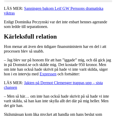
LÄS MER:
Sanningen bakom Leif GW Perssons dramatiska
viktras
Enligt Dominika Peczynski var det inte enbart hennes agerande
som ledde till separationen.
Kärleksfull relation
Hon menar att även den tidigare finansministern har en del i att
processen blev så snabb.
– Jag blev sur på honom för att han ”iggade” mig, och då gick jag
in på Domstol.se och skilde mig. Det kostade 950 kronor. Men
om inte han också hade skrivit på hade vi inte varit skilda, säger
hon i en intervju med
Expressen
och fortsätter:
LÄS MER:
Jakten på Dermot Clemenger trappas upp – sista
chansen
– Men så här… om inte han också hade skrivit på så hade vi inte
varit skilda, så han kan inte skylla allt det där på mig heller. Men
det gör han.
Skilsmässan kom lika mycket att handla om hans beslut som