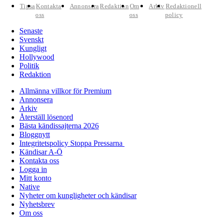
Tipsa
Kontakta
Annonsera
Redaktion
Om
Arkiv
Redaktionell
oss
oss
policy
Senaste
Svenskt
Kungligt
Hollywood
Politik
Redaktion
Allmänna villkor för Premium
Annonsera
Arkiv
Återställ lösenord
Bästa kändissajterna 2026
Bloggnytt
Integritetspolicy Stoppa Pressarna
Kändisar A-Ö
Kontakta oss
Logga in
Mitt konto
Native
Nyheter om kungligheter och kändisar
Nyhetsbrev
Om oss