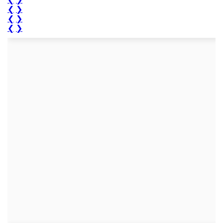
❮
❯
❮
❯
❮
❯