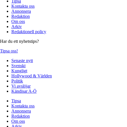
Tipsa
Kontakta oss
Annonsera
Redaktion
Om oss
Arkiv
Redaktionell policy
Har du ett nyhetstips?
Tipsa oss!
Senaste nytt
Svenskt
Kungligt
Hollywood & Världen
Politik
Vi avslöjar
Kändisar A-Ö
Tipsa
Kontakta oss
Annonsera
Redaktion
Om oss
Arkiv