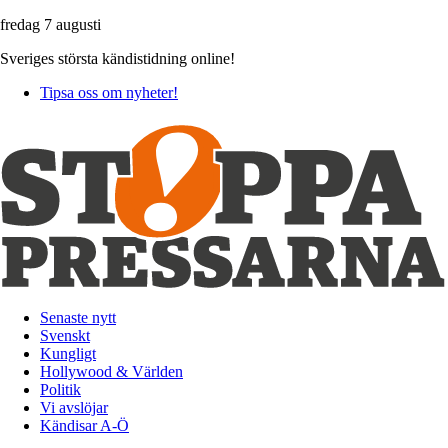
fredag 7 augusti
Sveriges största kändistidning online!
Tipsa oss om nyheter!
Senaste nytt
Svenskt
Kungligt
Hollywood & Världen
Politik
Vi avslöjar
Kändisar A-Ö