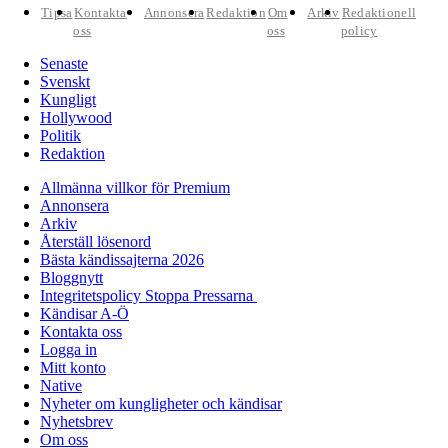
Tipsa
Kontakta
Annonsera
Redaktion
Om
Arkiv
Redaktionell
oss
oss
policy
Senaste
Svenskt
Kungligt
Hollywood
Politik
Redaktion
Allmänna villkor för Premium
Annonsera
Arkiv
Återställ lösenord
Bästa kändissajterna 2026
Bloggnytt
Integritetspolicy Stoppa Pressarna
Kändisar A-Ö
Kontakta oss
Logga in
Mitt konto
Native
Nyheter om kungligheter och kändisar
Nyhetsbrev
Om oss