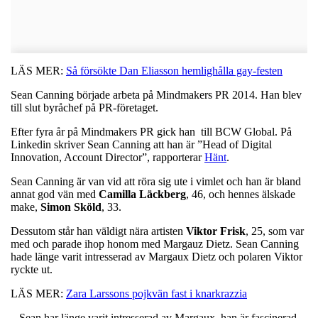
LÄS MER:
Så försökte Dan Eliasson hemlighålla gay-festen
Sean Canning började arbeta på Mindmakers PR 2014. Han blev
till slut byråchef på PR-företaget.
Efter fyra år på Mindmakers PR gick han till BCW Global. På
Linkedin skriver Sean Canning att han är ”Head of Digital
Innovation, Account Director”, rapporterar
Hänt
.
Sean Canning är van vid att röra sig ute i vimlet och han är bland
annat god vän med
Camilla
Läckberg
, 46, och hennes älskade
make,
Simon
Sköld
, 33.
Dessutom står han väldigt nära artisten
Viktor
Frisk
, 25, som var
med och parade ihop honom med Margauz Dietz. Sean Canning
hade länge varit intresserad av Margaux Dietz och polaren Viktor
ryckte ut.
LÄS MER:
Zara Larssons pojkvän fast i knarkrazzia
– Sean har länge varit intresserad av Margaux, han är fascinerad