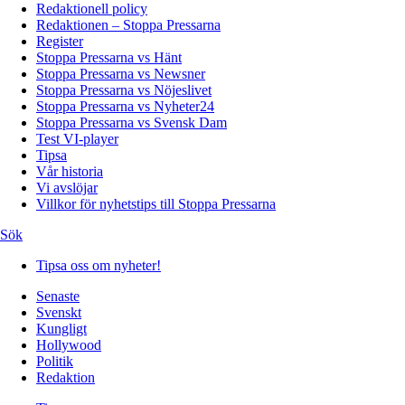
Redaktionell policy
Redaktionen – Stoppa Pressarna
Register
Stoppa Pressarna vs Hänt
Stoppa Pressarna vs Newsner
Stoppa Pressarna vs Nöjeslivet
Stoppa Pressarna vs Nyheter24
Stoppa Pressarna vs Svensk Dam
Test VI-player
Tipsa
Vår historia
Vi avslöjar
Villkor för nyhetstips till Stoppa Pressarna
Sök
Tipsa oss om nyheter!
Senaste
Svenskt
Kungligt
Hollywood
Politik
Redaktion