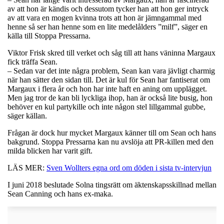
av att hon är kändis och dessutom tycker han att hon ger intryck
av att vara en mogen kvinna trots att hon är jämngammal med
henne så ser han henne som en lite medelålders ”milf”, säger en
källa till Stoppa Pressarna.
Viktor Frisk skred till verket och såg till att hans väninna Margaux
fick träffa Sean.
– Sedan var det inte några problem, Sean kan vara jävligt charmig
när han sätter den sidan till. Det är kul för Sean har fantiserat om
Margaux i flera år och hon har inte haft en aning om upplägget.
Men jag tror de kan bli lyckliga ihop, han är också lite busig, hon
behöver en kul partykille och inte någon stel lillgammal gubbe,
säger källan.
Frågan är dock hur mycket Margaux känner till om Sean och hans
bakgrund. Stoppa Pressarna kan nu avslöja att PR-killen med den
milda blicken har varit gift.
LÄS MER:
Sven Wollters egna ord om döden i sista tv-intervjun
I juni 2018 beslutade Solna tingsrätt om äktenskapsskillnad mellan
Sean Canning och hans ex-maka.