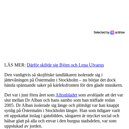
LÄS MER:
Därför skiljde sig Björn och Lena Ulvaeus
Den vanligtvis så skojfriske tandläkaren isolerade sig i
jättevåningen på Östermalm i Stockholm – nu börjar det dock
hända spännande saker på kärleksfronten för den glade musikern.
Det var i juni förra året som
Aftonbladet
som avslöjade att det var
slut mellan Dr Alban och hans sambo som han träffade redan
2005. Dr Alban isolerade sig länge och plötsligt var han knappt
synlig på Östermalm i Stockholm längre. Han som tidigare varit
ett uppskattat inslag i gatubilden, sångaren är mycket social och
hälsar glatt på alla och envar i den burgna stadsdelen, var som
uppslukad av jorden.