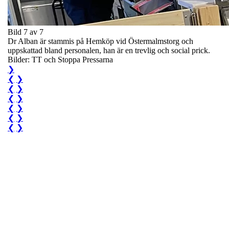
Bild 7 av 7
Dr Alban är stammis på Hemköp vid Östermalmstorg och
uppskattad bland personalen, han är en trevlig och social prick.
Bilder: TT och Stoppa Pressarna
❯
❮
❯
❮
❯
❮
❯
❮
❯
❮
❯
❮
❯