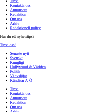
Tipsa
Kontakta oss
Annonsera
Redaktion
Om oss
Arkiv
Redaktionell policy
Har du ett nyhetstips?
Tipsa oss!
Senaste nytt
Svenskt
Kungligt
Hollywood & Världen
Politik
Vi avslöjar
Kändisar A-Ö
Tipsa
Kontakta oss
Annonsera
Redaktion
Om oss
Arkiv