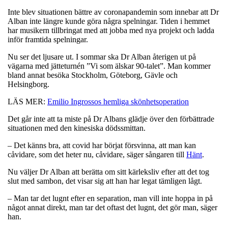
Inte blev situationen bättre av coronapandemin som innebar att Dr
Alban inte längre kunde göra några spelningar. Tiden i hemmet
har musikern tillbringat med att jobba med nya projekt och ladda
inför framtida spelningar.
Nu ser det ljusare ut. I sommar ska Dr Alban återigen ut på
vägarna med jätteturnén ”Vi som älskar 90-talet”. Man kommer
bland annat besöka Stockholm, Göteborg, Gävle och
Helsingborg.
LÄS MER:
Emilio Ingrossos hemliga skönhetsoperation
Det går inte att ta miste på Dr Albans glädje över den förbättrade
situationen med den kinesiska dödssmittan.
– Det känns bra, att covid har börjat försvinna, att man kan
cåvidare, som det heter nu, cåvidare, säger sångaren till
Hänt
.
Nu väljer Dr Alban att berätta om sitt kärleksliv efter att det tog
slut med sambon, det visar sig att han har legat tämligen lågt.
– Man tar det lugnt efter en separation, man vill inte hoppa in på
något annat direkt, man tar det oftast det lugnt, det gör man, säger
han.