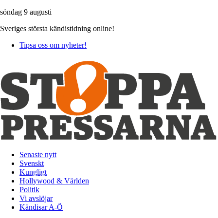
söndag 9 augusti
Sveriges största kändistidning online!
Tipsa oss om nyheter!
Senaste nytt
Svenskt
Kungligt
Hollywood & Världen
Politik
Vi avslöjar
Kändisar A-Ö