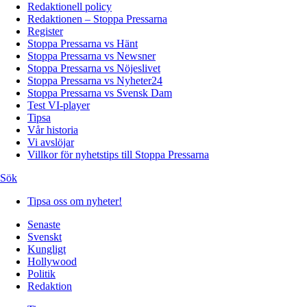
Redaktionell policy
Redaktionen – Stoppa Pressarna
Register
Stoppa Pressarna vs Hänt
Stoppa Pressarna vs Newsner
Stoppa Pressarna vs Nöjeslivet
Stoppa Pressarna vs Nyheter24
Stoppa Pressarna vs Svensk Dam
Test VI-player
Tipsa
Vår historia
Vi avslöjar
Villkor för nyhetstips till Stoppa Pressarna
Sök
Tipsa oss om nyheter!
Senaste
Svenskt
Kungligt
Hollywood
Politik
Redaktion