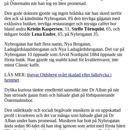
på Östermalm när han tog en liten promenad.
Den gode doktorn gjorde sig ingen brådska när han skred nerför
den ack så kändistäta Nybrogatan. På den trevliga gågatan med
exklusiva butiker, trevliga restauranger och mysiga caféer bor
bland andra
Kristin
Kaspersen
, 51,
Steffo
Törnquist
, 65, och
tidigare bodde
Lena
Endre
, 65, på Nybrogatan 35.
Nybrogatan har haft flera namn, Nya Brogatan,
Ladugårdslandsbrogatan och Nya Ladugårdsbrogatan. Det var på
Nybrogatan 10 öppnade som Arvid Nordquist 1884 öppnade sin
första butik. Han gjorde sig snabbt känd för kvalitetsvaror, inte
minst Classic kaffe.
LÄS MER:
Ingvar Oldsberg svårt skadad efter fallolycka i
hemmet
Dylika kuriosa tänkte emellertid sannolikt inte Dr Alban på när
han strosade gatan fram och hälsade glatt på förbipasserande
Östermalmsbor.
Den utåtriktade och socialt begåvade musikern är en uppskattad
profil i kvarteren och det var många som hälsade glatt på Dr
Alban under hans promenad. Musikern har bott på Nybrogatan
ända sedan 90-talet då han slog igenom som artist med första hiten