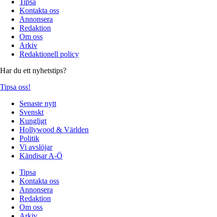
Tipsa
Kontakta oss
Annonsera
Redaktion
Om oss
Arkiv
Redaktionell policy
Har du ett nyhetstips?
Tipsa oss!
Senaste nytt
Svenskt
Kungligt
Hollywood & Världen
Politik
Vi avslöjar
Kändisar A-Ö
Tipsa
Kontakta oss
Annonsera
Redaktion
Om oss
Arkiv