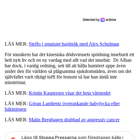
LÄS MER:
Steffo i smutsigt bajsbråk med Alex Schulman
För musikern har det kinesiska dödsvirusets spridning inneburit ett
helt nytt liv och en ny vardag med allt vad det innebär. Dr Alban
har dock, i vanlig ordning, sett till att hålla humöret uppe även
under den för världen så plågsamma sjukdomstiden, även om det
självfallet varit riktigt tufft för honom så har han ändå inte
misströstat.
LÄS MER:
Kristin Kaspersen visar det heta vårmodet
LÄS MER:
Göran Lambertz överraskande babylycka efter
häktningen
LÄS MER:
Malin Berghagen drabbad av aggressiv cancer
Lägg till
Stoppa Pressarna
som föredragen källa i