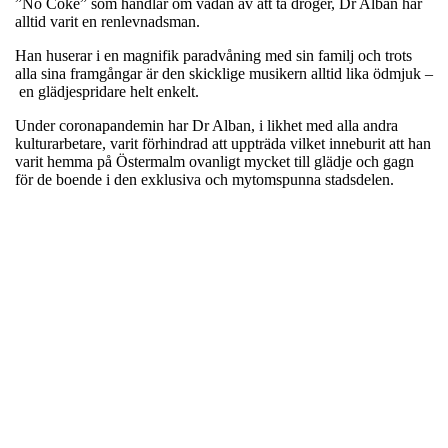
”No Coke” som handlar om vådan av att ta droger, Dr Alban har
alltid varit en renlevnadsman.
Han huserar i en magnifik paradvåning med sin familj och trots
alla sina framgångar är den skicklige musikern alltid lika ödmjuk –
en glädjespridare helt enkelt.
Under coronapandemin har Dr Alban, i likhet med alla andra
kulturarbetare, varit förhindrad att uppträda vilket inneburit att han
varit hemma på Östermalm ovanligt mycket till glädje och gagn
för de boende i den exklusiva och mytomspunna stadsdelen.