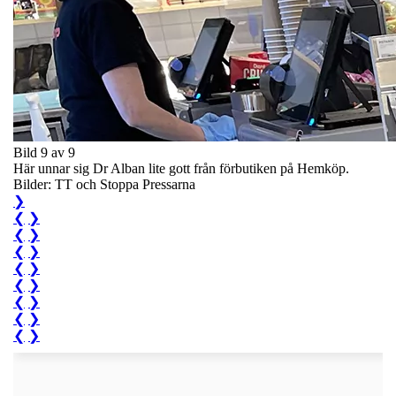
Bild 9 av 9
Här unnar sig Dr Alban lite gott från förbutiken på Hemköp.
Bilder: TT och Stoppa Pressarna
❯
❮
❯
❮
❯
❮
❯
❮
❯
❮
❯
❮
❯
❮
❯
❮
❯