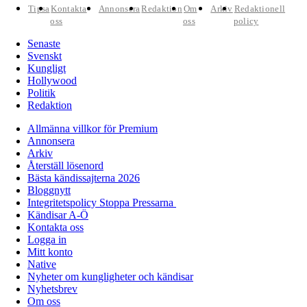
Tipsa
Kontakta
Annonsera
Redaktion
Om
Arkiv
Redaktionell
oss
oss
policy
Senaste
Svenskt
Kungligt
Hollywood
Politik
Redaktion
Allmänna villkor för Premium
Annonsera
Arkiv
Återställ lösenord
Bästa kändissajterna 2026
Bloggnytt
Integritetspolicy Stoppa Pressarna
Kändisar A-Ö
Kontakta oss
Logga in
Mitt konto
Native
Nyheter om kungligheter och kändisar
Nyhetsbrev
Om oss