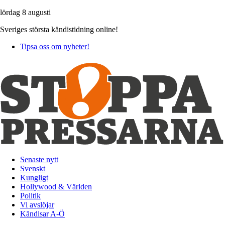
lördag 8 augusti
Sveriges största kändistidning online!
Tipsa oss om nyheter!
Senaste nytt
Svenskt
Kungligt
Hollywood & Världen
Politik
Vi avslöjar
Kändisar A-Ö