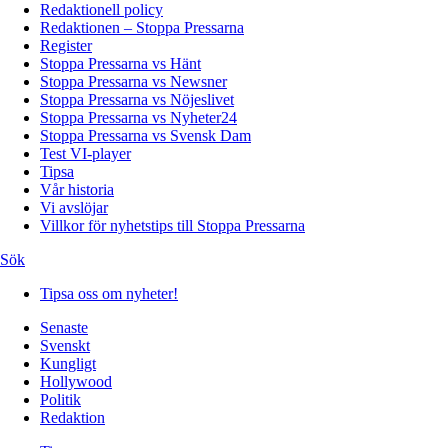
Redaktionell policy
Redaktionen – Stoppa Pressarna
Register
Stoppa Pressarna vs Hänt
Stoppa Pressarna vs Newsner
Stoppa Pressarna vs Nöjeslivet
Stoppa Pressarna vs Nyheter24
Stoppa Pressarna vs Svensk Dam
Test VI-player
Tipsa
Vår historia
Vi avslöjar
Villkor för nyhetstips till Stoppa Pressarna
Sök
Tipsa oss om nyheter!
Senaste
Svenskt
Kungligt
Hollywood
Politik
Redaktion