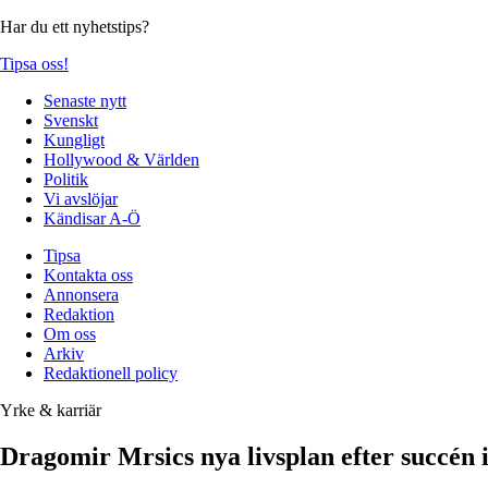
Har du ett nyhetstips?
Tipsa oss!
Senaste nytt
Svenskt
Kungligt
Hollywood & Världen
Politik
Vi avslöjar
Kändisar A-Ö
Tipsa
Kontakta oss
Annonsera
Redaktion
Om oss
Arkiv
Redaktionell policy
Yrke & karriär
Dragomir Mrsics nya livsplan efter succén