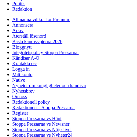
Politik
Redaktion
Allmänna villkor för Premium
Annonsera
Arkiv
Återställ lösenord
Bästa kändissajterna 2026
Bloggnytt
Integritetspolicy Stoppa Pressarna
Kändisar A-Ö
Kontakta oss
Logga in
Mitt konto
Native
Nyheter om kungligheter och kändisar
Nyhetsbrev
Om oss
Redaktionell policy
Redaktionen – Stoppa Pressarna
Register
Stoppa Pressarna vs Hänt
Stoppa Pressarna vs Newsner
Stoppa Pressarna vs Nöjeslivet
Stoppa Pressarna vs Nyheter24