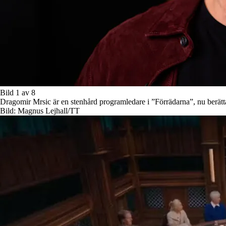
Bild 1 av 8
Dragomir Mrsic är en stenhård programledare i ”Förrädarna”, nu berättar
Bild: Magnus Lejhall/TT