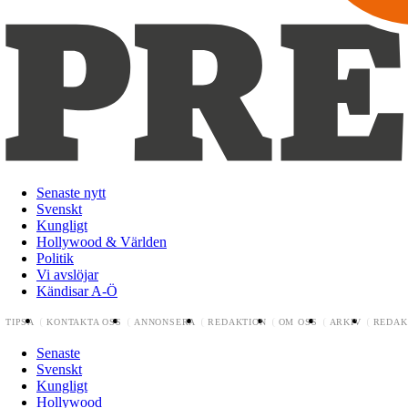
Senaste nytt
Svenskt
Kungligt
Hollywood & Världen
Politik
Vi avslöjar
Kändisar A-Ö
TIPSA
KONTAKTA OSS
ANNONSERA
REDAKTION
OM OSS
ARKIV
REDAK
Senaste
Svenskt
Kungligt
Hollywood