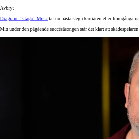
Avbryt
Dragomir ”Gago” Mrsic
tar nu nästa steg i karriären efter framgånga
Mitt under den pågående succésäsongen står det klart att skådespelaren och