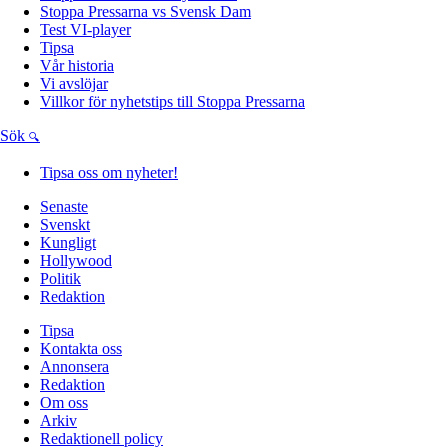
Stoppa Pressarna vs Svensk Dam
Test VI-player
Tipsa
Vår historia
Vi avslöjar
Villkor för nyhetstips till Stoppa Pressarna
Sök
Tipsa oss om nyheter!
Senaste
Svenskt
Kungligt
Hollywood
Politik
Redaktion
Tipsa
Kontakta oss
Annonsera
Redaktion
Om oss
Arkiv
Redaktionell policy