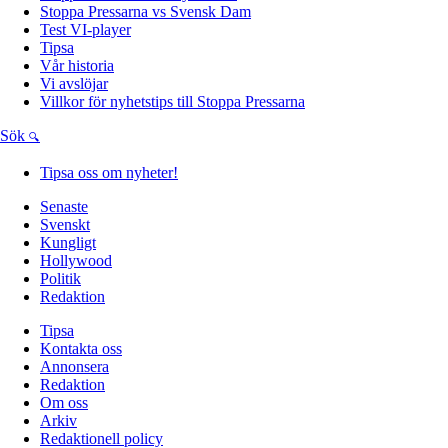
Stoppa Pressarna vs Svensk Dam
Test VI-player
Tipsa
Vår historia
Vi avslöjar
Villkor för nyhetstips till Stoppa Pressarna
Sök
Tipsa oss om nyheter!
Senaste
Svenskt
Kungligt
Hollywood
Politik
Redaktion
Tipsa
Kontakta oss
Annonsera
Redaktion
Om oss
Arkiv
Redaktionell policy