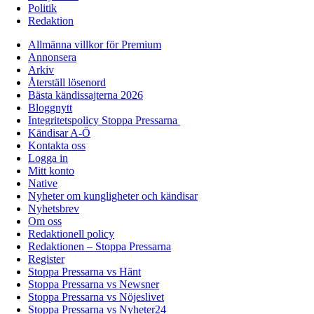
Politik
Redaktion
Allmänna villkor för Premium
Annonsera
Arkiv
Återställ lösenord
Bästa kändissajterna 2026
Bloggnytt
Integritetspolicy Stoppa Pressarna
Kändisar A-Ö
Kontakta oss
Logga in
Mitt konto
Native
Nyheter om kungligheter och kändisar
Nyhetsbrev
Om oss
Redaktionell policy
Redaktionen – Stoppa Pressarna
Register
Stoppa Pressarna vs Hänt
Stoppa Pressarna vs Newsner
Stoppa Pressarna vs Nöjeslivet
Stoppa Pressarna vs Nyheter24