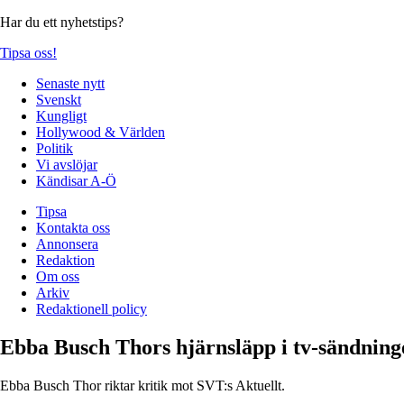
Har du ett nyhetstips?
Tipsa oss!
Senaste nytt
Svenskt
Kungligt
Hollywood & Världen
Politik
Vi avslöjar
Kändisar A-Ö
Tipsa
Kontakta oss
Annonsera
Redaktion
Om oss
Arkiv
Redaktionell policy
Ebba Busch Thors hjärnsläpp i tv-sändning
Ebba Busch Thor riktar kritik mot SVT:s Aktuellt.