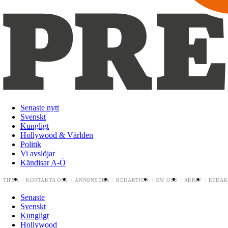
Senaste nytt
Svenskt
Kungligt
Hollywood & Världen
Politik
Vi avslöjar
Kändisar A-Ö
TIPSA
KONTAKTA OSS
ANNONSERA
REDAKTION
OM OSS
ARKIV
REDAK
Senaste
Svenskt
Kungligt
Hollywood