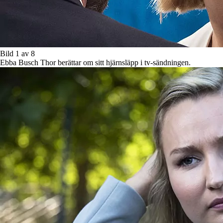
Bild 1 av 8
Ebba Busch Thor berättar om sitt hjärnsläpp i tv-sändningen.