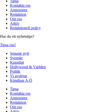
Tipsa
Kontakta oss
Annonsera
Redaktion
Om oss
Arkiv
Redaktionell policy
Har du ett nyhetstips?
Tipsa oss!
Senaste nytt
Svenskt
Kungligt
Hollywood & Världen
Politik
Vi avslöjar
Kändisar A-Ö
Tipsa
Kontakta oss
Annonsera
Redaktion
Om oss
Arkiv