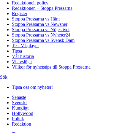
Redaktionell policy
Redaktionen – Stoppa Pressarna
Register
Stoppa Pressarna vs Hänt
Stoppa Pressarna vs Newsner
Stoppa Pressarna vs Nöjeslivet
Stoppa Pressarna vs Nyheter24
Stoppa Pressarna vs Svensk Dam
Test VI-player
Tipsa
Vår historia
Vi avslöjar
Villkor för nyhetstips till Stoppa Pressarna
Sök
Tipsa oss om nyheter!
Senaste
Svenskt
Kungligt
Hollywood
Politik
Redaktion