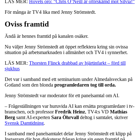
LÄS MER:
Hovets oro: ”Chris O’Neill är oförskämd mot Silvia!”
För många är TV4 lika med Jenny Strömstedt.
Oviss framtid
Ändå är hennes framtid på kanalen osäker.
Nu väljer Jenny Strömstedt att öppet reflektera kring sin ovissa
situation på arbetsmarknaden i allmänhet och TV4 i synnerhet.
LÄS MER:
Thorsten Flinck drabbad av hjärtinfarkt – förd till
sjukhus
Det var i samband med ett seminarium under Almedalsveckan på
Gotland som den blonda
programledaren tog till orda.
Jenny Strömstedt var moderator för ett panelsamtal om AI.
– Frågeställningen var huruvida AI kan ersätta programledare i tv-
branschen, och professor
Fredrik
Heinz
, TV4:s VD
Mathias
Berg
samt AI-experten
Sara
Öhrvall
deltog i samtalet, skriver
Svensk Damtidning
.
I samband med panelsamtalet delar Jenny Strömstedt ett klipp på
Instagram där hon diskuterar frågan kring sin egen framtid på