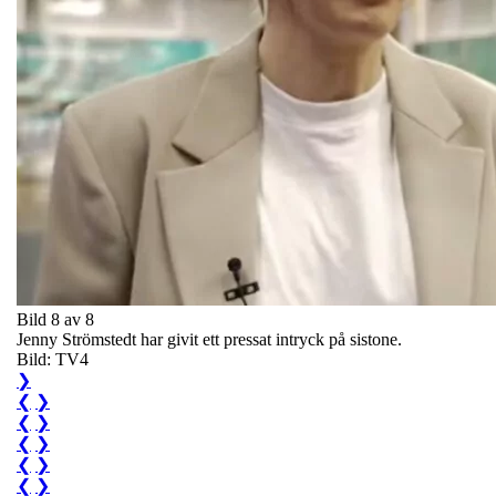
Bild 8 av 8
Jenny Strömstedt har givit ett pressat intryck på sistone.
Bild: TV4
❯
❮
❯
❮
❯
❮
❯
❮
❯
❮
❯