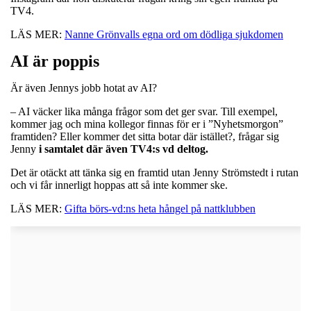
TV4.
LÄS MER:
Nanne Grönvalls egna ord om dödliga sjukdomen
AI är poppis
Är även Jennys jobb hotat av AI?
– AI väcker lika många frågor som det ger svar. Till exempel,
kommer jag och mina kollegor finnas för er i ”Nyhetsmorgon”
framtiden? Eller kommer det sitta botar där istället?, frågar sig
Jenny
i samtalet där även TV4:s vd deltog.
Det är otäckt att tänka sig en framtid utan Jenny Strömstedt i rutan
och vi får innerligt hoppas att så inte kommer ske.
LÄS MER:
Gifta börs-vd:ns heta hångel på nattklubben