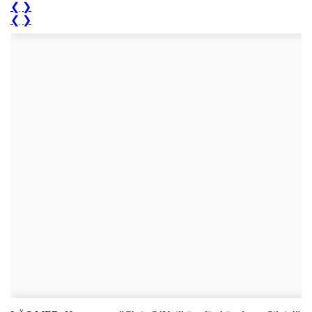
❮
❯
❮
❯