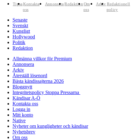
Tipsa
Kontakta
Annonsera
Redaktion
Om
Arkiv
Redaktionell
oss
oss
policy
Senaste
Svenskt
Kungligt
Hollywood
Politik
Redaktion
Allmänna villkor för Premium
Annonsera
Arkiv
Återställ lösenord
Bästa kändissajterna 2026
Bloggnytt
Integritetspolicy Stoppa Pressarna
Kändisar A-Ö
Kontakta oss
Logga in
Mitt konto
Native
Nyheter om kungligheter och kändisar
Nyhetsbrev
Om oss