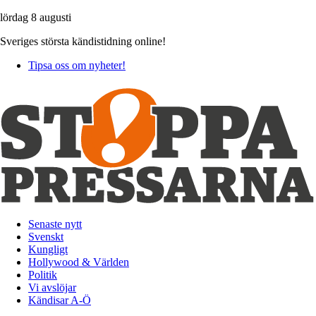
lördag 8 augusti
Sveriges största kändistidning online!
Tipsa oss om nyheter!
Senaste nytt
Svenskt
Kungligt
Hollywood & Världen
Politik
Vi avslöjar
Kändisar A-Ö