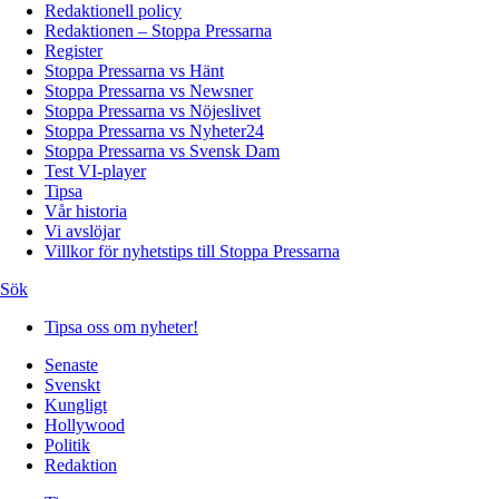
Redaktionell policy
Redaktionen – Stoppa Pressarna
Register
Stoppa Pressarna vs Hänt
Stoppa Pressarna vs Newsner
Stoppa Pressarna vs Nöjeslivet
Stoppa Pressarna vs Nyheter24
Stoppa Pressarna vs Svensk Dam
Test VI-player
Tipsa
Vår historia
Vi avslöjar
Villkor för nyhetstips till Stoppa Pressarna
Sök
Tipsa oss om nyheter!
Senaste
Svenskt
Kungligt
Hollywood
Politik
Redaktion