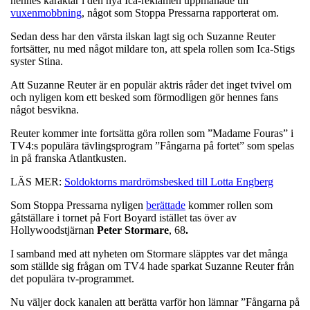
hennes karaktär i den nya Ica-reklamen uppmanade till
vuxenmobbning
, något som Stoppa Pressarna rapporterat om.
Sedan dess har den värsta ilskan lagt sig och Suzanne Reuter
fortsätter, nu med något mildare ton, att spela rollen som Ica-Stigs
syster Stina.
Att Suzanne Reuter är en populär aktris råder det inget tvivel om
och nyligen kom ett besked som förmodligen gör hennes fans
något besvikna.
Reuter kommer inte fortsätta göra rollen som ”Madame Fouras” i
TV4:s populära tävlingsprogram ”Fångarna på fortet” som spelas
in på franska Atlantkusten.
LÄS MER:
Soldoktorns mardrömsbesked till Lotta Engberg
Som Stoppa Pressarna nyligen
berättade
kommer rollen som
gåtställare i tornet på Fort Boyard istället tas över av
Hollywoodstjärnan
Peter Stormare
, 68
.
I samband med att nyheten om Stormare släpptes var det många
som ställde sig frågan om TV4 hade sparkat Suzanne Reuter från
det populära tv-programmet.
Nu väljer dock kanalen att berätta varför hon lämnar ”Fångarna på