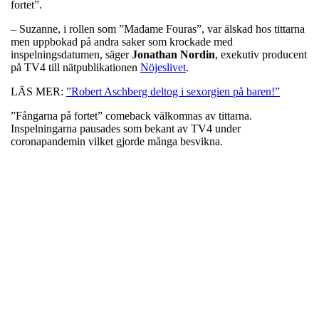
fortet”.
– Suzanne, i rollen som ”Madame Fouras”, var älskad hos tittarna
men uppbokad på andra saker som krockade med
inspelningsdatumen, säger
Jonathan Nordin
, exekutiv producent
på TV4 till nätpublikationen
Nöjeslivet
.
LÄS MER:
”Robert Aschberg deltog i sexorgien på baren!”
”Fångarna på fortet” comeback välkomnas av tittarna.
Inspelningarna pausades som bekant av TV4 under
coronapandemin vilket gjorde många besvikna.