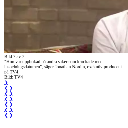
Bild 7 av 7
"Hon var uppbokad på andra saker som krockade med
inspelningsdatumen", säger Jonathan Nordin, exekutiv producent
på TV4.
Bild: TV4
❯
❮
❯
❮
❯
❮
❯
❮
❯
❮
❯
❮
❯