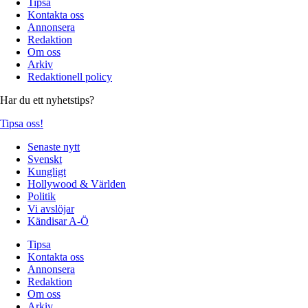
Tipsa
Kontakta oss
Annonsera
Redaktion
Om oss
Arkiv
Redaktionell policy
Har du ett nyhetstips?
Tipsa oss!
Senaste nytt
Svenskt
Kungligt
Hollywood & Världen
Politik
Vi avslöjar
Kändisar A-Ö
Tipsa
Kontakta oss
Annonsera
Redaktion
Om oss
Arkiv