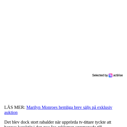
LÄS MER:
Marilyn Monroes hemliga brev säljs på exklusiv
auktion
Det blev dock stort rabalder när upprörda tv-tittare tyckte att