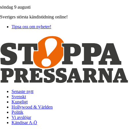
söndag 9 augusti
Sveriges största kändistidning online!
Tipsa oss om nyheter!
Senaste nytt
Svenskt
Kungligt
Hollywood & Världen
Politik
Vi avslöjar
Kändisar A-Ö