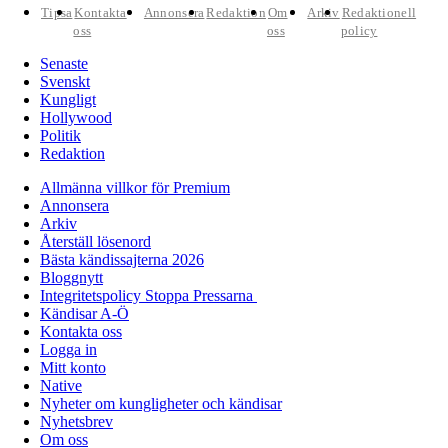
Tipsa
Kontakta
Annonsera
Redaktion
Om
Arkiv
Redaktionell
oss
oss
policy
Senaste
Svenskt
Kungligt
Hollywood
Politik
Redaktion
Allmänna villkor för Premium
Annonsera
Arkiv
Återställ lösenord
Bästa kändissajterna 2026
Bloggnytt
Integritetspolicy Stoppa Pressarna
Kändisar A-Ö
Kontakta oss
Logga in
Mitt konto
Native
Nyheter om kungligheter och kändisar
Nyhetsbrev
Om oss