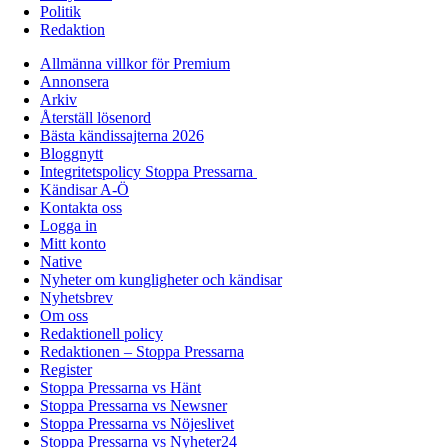
Politik
Redaktion
Allmänna villkor för Premium
Annonsera
Arkiv
Återställ lösenord
Bästa kändissajterna 2026
Bloggnytt
Integritetspolicy Stoppa Pressarna
Kändisar A-Ö
Kontakta oss
Logga in
Mitt konto
Native
Nyheter om kungligheter och kändisar
Nyhetsbrev
Om oss
Redaktionell policy
Redaktionen – Stoppa Pressarna
Register
Stoppa Pressarna vs Hänt
Stoppa Pressarna vs Newsner
Stoppa Pressarna vs Nöjeslivet
Stoppa Pressarna vs Nyheter24