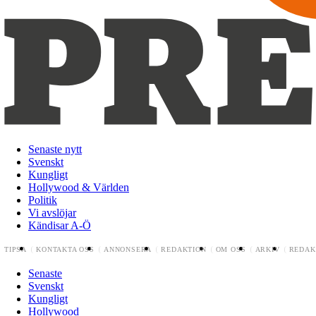
Senaste nytt
Svenskt
Kungligt
Hollywood & Världen
Politik
Vi avslöjar
Kändisar A-Ö
TIPSA
KONTAKTA OSS
ANNONSERA
REDAKTION
OM OSS
ARKIV
REDAK
Senaste
Svenskt
Kungligt
Hollywood