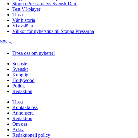
Stoppa Pressarna vs Svensk Dam
Test VI-player
Tipsa
Vår historia
Vi avslöjar
Villkor för nyhetstips till Stoppa Pressarna
Sök
Tipsa oss om nyheter!
Senaste
Svenskt
Kungligt
Hollywood
Politik
Redaktion
Tipsa
Kontakta oss
Annonsera
Redaktion
Om oss
Arkiv
Redaktionell policy