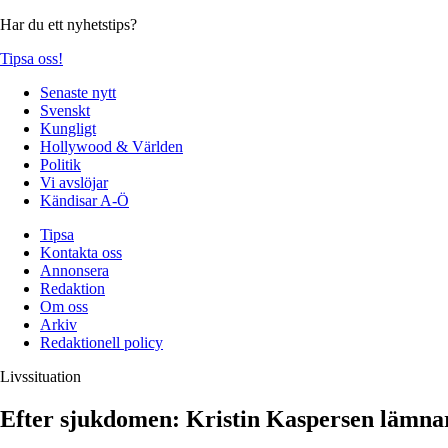
Har du ett nyhetstips?
Tipsa oss!
Senaste nytt
Svenskt
Kungligt
Hollywood & Världen
Politik
Vi avslöjar
Kändisar A-Ö
Tipsa
Kontakta oss
Annonsera
Redaktion
Om oss
Arkiv
Redaktionell policy
Livssituation
Efter sjukdomen: Kristin Kaspersen lämnar