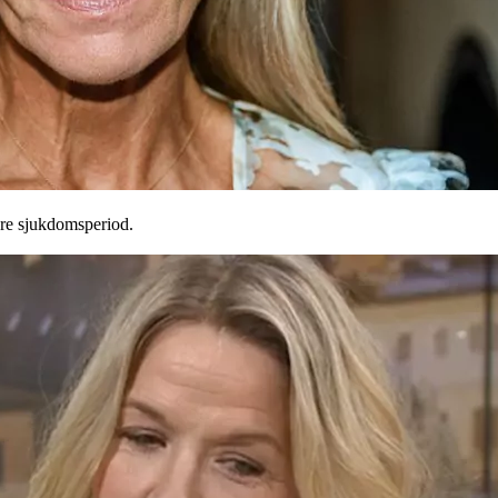
gre sjukdomsperiod.