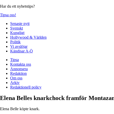
Har du ett nyhetstips?
Tipsa oss!
Senaste nytt
Svenskt
Kungligt
Hollywood & Världen
Politik
Vi avslöjar
Kändisar A-Ö
Tipsa
Kontakta oss
Annonsera
Redaktion
Om oss
Arkiv
Redaktionell policy
Elena Belles knarkchock framför Montaza
Elena Belle köpte knark.