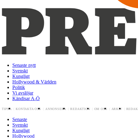
Senaste nytt
Svenskt
Kungligt
Hollywood & Världen
Politik
Vi avslöjar
Kändisar A-Ö
TIPSA
KONTAKTA OSS
ANNONSERA
REDAKTION
OM OSS
ARKIV
REDAK
Senaste
Svenskt
Kungligt
Hollywood