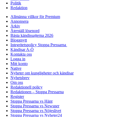
Politik
Redaktion
Allmänna villkor för Premium
Annonsera
Arkiv
Återställ lösenord
Bästa kändissajterna 2026
Bloggnytt
Integritetspolicy Stoppa Pressarna
Kändisar A-Ö
Kontakta oss
Logga in
Mitt konto
Native
Nyheter om kungligheter och kändisar
Nyhetsbrev
Om oss
Redaktionell policy
Redaktionen – Stoppa Pressarna
Register
Stoppa Pressarna vs Hänt
Stoppa Pressarna vs Newsner
Stoppa Pressarna vs Nöjeslivet
Stoppa Pressarna vs Nyheter24