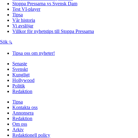
Stoppa Pressarna vs Svensk Dam
Test VI-player
Tipsa
Vår historia
Vi avslöjar
Villkor för nyhetstips till Stoppa Pressarna
Sök
Tipsa oss om nyheter!
Senaste
Svenskt
Kungligt
Hollywood
Politik
Redaktion
Tipsa
Kontakta oss
Annonsera
Redaktion
Om oss
Arkiv
Redaktionell policy