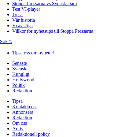
Stoppa Pressarna vs Svensk Dam
Test VI-player
Tipsa
Vår historia
Vi avslöjar
Villkor för nyhetstips till Stoppa Pressarna
Sök
Tipsa oss om nyheter!
Senaste
Svenskt
Kungligt
Hollywood
Politik
Redaktion
Tipsa
Kontakta oss
Annonsera
Redaktion
Om oss
Arkiv
Redaktionell policy