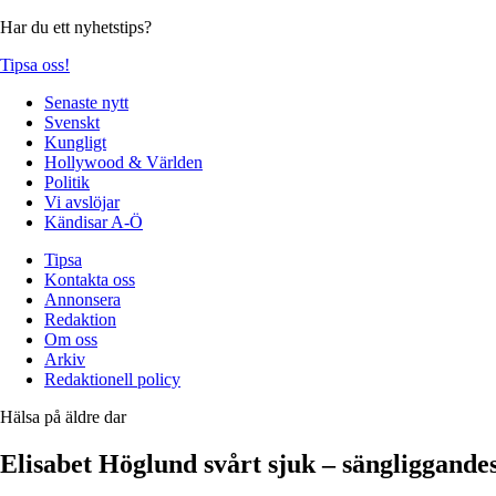
Har du ett nyhetstips?
Tipsa oss!
Senaste nytt
Svenskt
Kungligt
Hollywood & Världen
Politik
Vi avslöjar
Kändisar A-Ö
Tipsa
Kontakta oss
Annonsera
Redaktion
Om oss
Arkiv
Redaktionell policy
Hälsa på äldre dar
Elisabet Höglund svårt sjuk – sängliggande