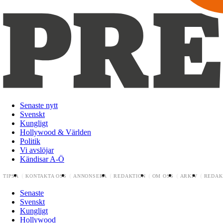
Senaste nytt
Svenskt
Kungligt
Hollywood & Världen
Politik
Vi avslöjar
Kändisar A-Ö
TIPSA
KONTAKTA OSS
ANNONSERA
REDAKTION
OM OSS
ARKIV
REDAK
Senaste
Svenskt
Kungligt
Hollywood