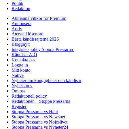
Politik
Redaktion
Allmänna villkor för Premium
Annonsera
Arkiv
Återställ lösenord
Bästa kändissajterna 2026
Bloggnytt
Integritetspolicy Stoppa Pressarna
Kändisar A-Ö
Kontakta oss
Logga in
Mitt konto
Native
Nyheter om kungligheter och kändisar
Nyhetsbrev
Om oss
Redaktionell policy
Redaktionen – Stoppa Pressarna
Register
Stoppa Pressarna vs Hänt
Stoppa Pressarna vs Newsner
Stoppa Pressarna vs Nöjeslivet
Stoppa Pressarna vs Nyheter24