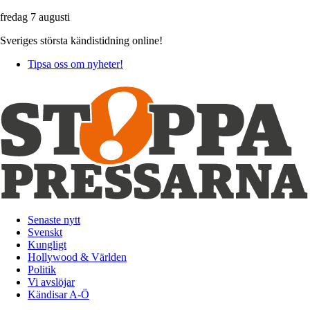
fredag 7 augusti
Sveriges största kändistidning online!
Tipsa oss om nyheter!
Senaste nytt
Svenskt
Kungligt
Hollywood & Världen
Politik
Vi avslöjar
Kändisar A-Ö