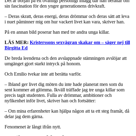
Det är början på ett ovanligt personligt inlägg där han berättar om
sin fascination för den yngre generationens drivkraft.
– Deras skratt, deras energi, deras drömmar och deras sätt att leva
i nuet påminner mig om hur vackert livet kan vara, skriver han.
På en annan bild poserar han med tre andra unga killar.
LÄS MER:
Kristerssons sexvägran skakar om – säger nej till
Birgitta Ed
De breda leendena och den avslappnade stämningen avslöjar att
umgänget gjort starkt intryck på honom.
Och Emilio tvekar inte att berätta varför.
– Ibland ger livet dig möten du inte hade planerat men som du
sent kommer att glömma. Ikväll träffade jag tre unga killar som
precis tagit studenten. Fulla av drömmar, ambitioner och
nyfikenhet inför livet, skriver han och fortsätter:
– Om mina erfarenheter kan hjälpa någon att ta ett steg framåt, då
delar jag dem gärna.
Fenomenet är långt ifrån nytt.