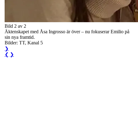
Bild 2 av 2
Äktenskapet med Åsa Ingrosso är över – nu fokuserar Emilio på
sin nya framtid.
Bilder: TT, Kanal 5
❯
❮
❯