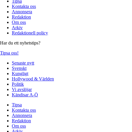
Tipsa
Kontakta oss
Annonsera
Redaktion
Om oss
Arkiv
Redaktionell policy
Har du ett nyhetstips?
Tipsa oss!
Senaste nytt
Svenskt
Kungligt
Hollywood & Världen
Politik
Vi avslöjar
Kändisar A-Ö
Tipsa
Kontakta oss
Annonsera
Redaktion
Om oss
Arkiv