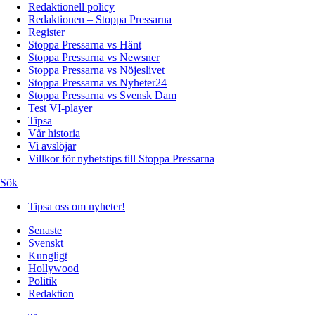
Redaktionell policy
Redaktionen – Stoppa Pressarna
Register
Stoppa Pressarna vs Hänt
Stoppa Pressarna vs Newsner
Stoppa Pressarna vs Nöjeslivet
Stoppa Pressarna vs Nyheter24
Stoppa Pressarna vs Svensk Dam
Test VI-player
Tipsa
Vår historia
Vi avslöjar
Villkor för nyhetstips till Stoppa Pressarna
Sök
Tipsa oss om nyheter!
Senaste
Svenskt
Kungligt
Hollywood
Politik
Redaktion