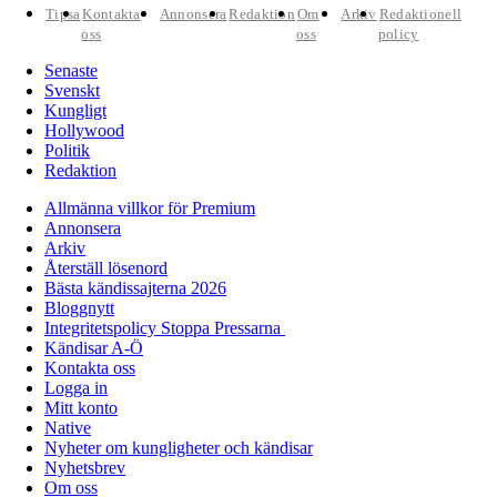
Tipsa
Kontakta
Annonsera
Redaktion
Om
Arkiv
Redaktionell
oss
oss
policy
Senaste
Svenskt
Kungligt
Hollywood
Politik
Redaktion
Allmänna villkor för Premium
Annonsera
Arkiv
Återställ lösenord
Bästa kändissajterna 2026
Bloggnytt
Integritetspolicy Stoppa Pressarna
Kändisar A-Ö
Kontakta oss
Logga in
Mitt konto
Native
Nyheter om kungligheter och kändisar
Nyhetsbrev
Om oss