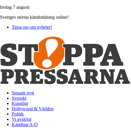
fredag 7 augusti
Sveriges största kändistidning online!
Tipsa oss om nyheter!
Senaste nytt
Svenskt
Kungligt
Hollywood & Världen
Politik
Vi avslöjar
Kändisar A-Ö