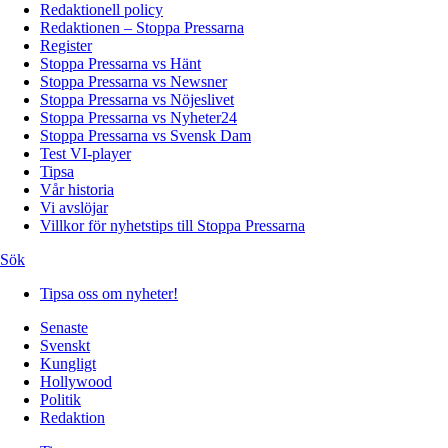
Redaktionell policy
Redaktionen – Stoppa Pressarna
Register
Stoppa Pressarna vs Hänt
Stoppa Pressarna vs Newsner
Stoppa Pressarna vs Nöjeslivet
Stoppa Pressarna vs Nyheter24
Stoppa Pressarna vs Svensk Dam
Test VI-player
Tipsa
Vår historia
Vi avslöjar
Villkor för nyhetstips till Stoppa Pressarna
Sök
Tipsa oss om nyheter!
Senaste
Svenskt
Kungligt
Hollywood
Politik
Redaktion