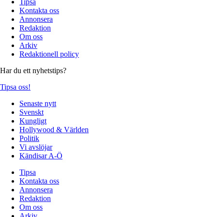
Tipsa
Kontakta oss
Annonsera
Redaktion
Om oss
Arkiv
Redaktionell policy
Har du ett nyhetstips?
Tipsa oss!
Senaste nytt
Svenskt
Kungligt
Hollywood & Världen
Politik
Vi avslöjar
Kändisar A-Ö
Tipsa
Kontakta oss
Annonsera
Redaktion
Om oss
Arkiv