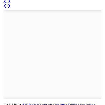
❮
❯
❮
❯
LÄS MER:
Åsa Ingrosso om sin sorg efter Emilios nya adliga