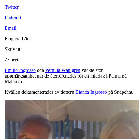
Twitter
Pinterest
Email
Kopiera Länk
Skriv ut
Avbryt
Emilio Ingrosso
och
Pernilla Wahlgren
väckte stor
uppmärksamhet när de återförenades för en middag i Palma på
Mallorca.
Kvällen dokumenterades av dottern
Bianca Ingrosso
på Snapchat.