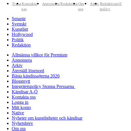
Tipsa
Kontakta
Annonsera
Redaktion
Om
Arkiv
Redaktionell
oss
oss
policy
Senaste
Svenskt
Kungligt
Hollywood
Politik
Redaktion
Allmänna villkor för Premium
Annonsera
Arkiv
Återställ lösenord
Bästa kändissajterna 2026
Bloggnytt
Integritetspolicy Stoppa Pressarna
Kändisar A-Ö
Kontakta oss
Logga in
Mitt konto
Native
Nyheter om kungligheter och kändisar
Nyhetsbrev
Om oss