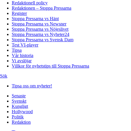
Redaktionell policy
Redaktionen – Stoppa Pressarna
Register
Stoppa Pressarna vs Hänt
Stoppa Pressarna vs Newsner
Stoppa Pressarna vs Nöjeslivet
Stoppa Pressarna vs Nyheter24
Stoppa Pressarna vs Svensk Dam
Test VI-player
Tipsa
Vår historia
Vi avslöjar
Villkor för nyhetstips till Stoppa Pressarna
Sök
Tipsa oss om nyheter!
Senaste
Svenskt
Kungligt
Hollywood
Politik
Redaktion