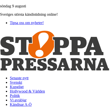
söndag 9 augusti
Sveriges största kändistidning online!
Tipsa oss om nyheter!
Senaste nytt
Svenskt
Kungligt
Hollywood & Världen
Politik
Vi avslöjar
Kändisar A-Ö