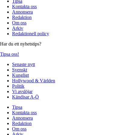
Tipsa
Kontakta oss
Annonsera
Redaktion
Om oss
Arkiv
Redaktionell policy
Har du ett nyhetstips?
Tipsa oss!
Senaste nytt
Svenskt
Kungligt
Hollywood & Världen
Politik
Vi avslöjar
Kändisar A-Ö
Tipsa
Kontakta oss
Annonsera
Redaktion
Om oss
Arkiv