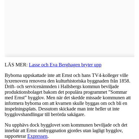
LÄS MER:
Lasse och Eva Berghagen bryter upp
Byborna uppskattade inte att Ernst och hans TV4-kolleger ville
lyxrenovera renovera den kulturhistoriska byggnaden från 1858.
Drift- och servicenämnden i Hallsbergs kommun beviljade
produktionsbolaget bakom det populära programmet ”Sommar
med Ernst” bygglov. Men när det skedde missade kommunen att
informera byborna om att kvarnen skulle byggas om och bli en
inspelningsplats. Dessutom skickade man inte heller ut inte
bygglovshandlingar till berörda sakägare.
Nu upphävs dock bygglovet som kommunen beviljade och det
innebär att Ernst ombyggnation gjordes utan lagligt bygglov,
rapporterar
Expressen
.