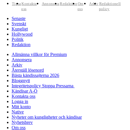
Tipsa
Kontakta
Annonsera
Redaktion
Om
Arkiv
Redaktionell
oss
oss
policy
Senaste
Svenskt
Kungligt
Hollywood
Politik
Redaktion
Allmänna villkor för Premium
Annonsera
Arkiv
Återställ lösenord
Bästa kändissajterna 2026
Bloggnytt
Integritetspolicy Stoppa Pressarna
Kändisar A-Ö
Kontakta oss
Logga in
Mitt konto
Native
Nyheter om kungligheter och kändisar
Nyhetsbrev
Om oss