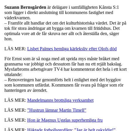
Suzann
Bernsgården
är delägare i samfälligheten Kånsta S:1
som ligger i direkt anslutning till kommunens fastighet med
väderkvarnen.
– Framför allt handlar det om det kulturhistoriska värdet. Det är på
tok för stora ändringar att bygga om kvarnen till fritidshus. Det
optimala vore att de får skruva ner allt och återställa den, säger
hon.
LÄS MER:
Lisbet Palmes hemliga kärleksliv efter Olofs död
För Ernst som är så noga med att sprida mys måste bråket med
grannarna var jobbigt och dessutom får han nu ett rejält bakslag.
Mysfarbrorns arbetsgivare TV4 har kommenterat det hela i ett kort
uttalande:
– Renoveringen har genomförts helt i enlighet med det bygglov
som kommunen utfärdat. Kommunen får svara på frågor som rör
hanteringen av ärendet.
LÄS MER:
Mandelmanns brottsliga verksamhet
LÄS MER:
”Hustrun lämnar Martin Timell”
LÄS MER:
Hon är Magnus Ugglas superhemliga fru
LÄS MER:
Häktade fotbollsprofilen: ”Jag är helt oskyldig!”