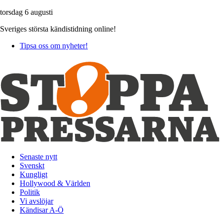
torsdag 6 augusti
Sveriges största kändistidning online!
Tipsa oss om nyheter!
Senaste nytt
Svenskt
Kungligt
Hollywood & Världen
Politik
Vi avslöjar
Kändisar A-Ö