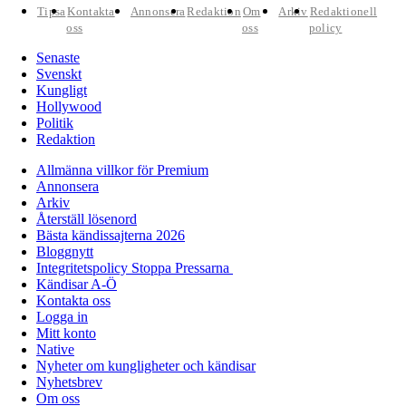
Tipsa
Kontakta
Annonsera
Redaktion
Om
Arkiv
Redaktionell
oss
oss
policy
Senaste
Svenskt
Kungligt
Hollywood
Politik
Redaktion
Allmänna villkor för Premium
Annonsera
Arkiv
Återställ lösenord
Bästa kändissajterna 2026
Bloggnytt
Integritetspolicy Stoppa Pressarna
Kändisar A-Ö
Kontakta oss
Logga in
Mitt konto
Native
Nyheter om kungligheter och kändisar
Nyhetsbrev
Om oss