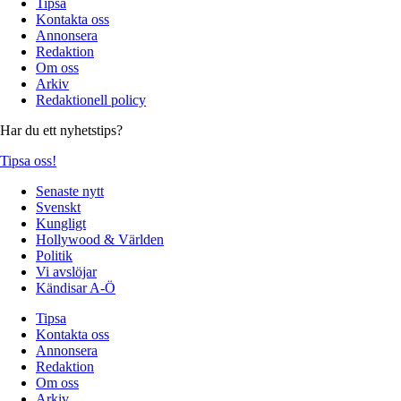
Tipsa
Kontakta oss
Annonsera
Redaktion
Om oss
Arkiv
Redaktionell policy
Har du ett nyhetstips?
Tipsa oss!
Senaste nytt
Svenskt
Kungligt
Hollywood & Världen
Politik
Vi avslöjar
Kändisar A-Ö
Tipsa
Kontakta oss
Annonsera
Redaktion
Om oss
Arkiv