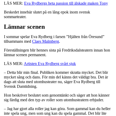
LÄS MER:
Eva Rydbergs heta passion till älskade maken Tony
Beskedet innebär slutet på en lång epok inom svensk
sommarteater.
Lämnar scenen
I sommar spelar Eva Rydberg i farsen ”Hjälten från Öresund”
tillsammans med
Claes Malmberg
.
Föreställningen blir hennes sista på Fredriksdalsteatern innan hon
lämnar scenen permanent.
LÄS MER:
Artisten Eva Rydberg svårt sjuk
– Detta blir min final. Publiken kommer skratta mycket. Det blir
mycket sång och dans. För min del känns det väldigt bra. Det är
dags att sluta med utomhusteater nu, säger Eva Rydberg till
Svensk Damtidning.
Hon beskriver beslutet som genomtänkt och säger att hon känner
sig färdig med den typ av roller som utomhusteatern erbjuder.
– Jag har gjort alla roller jag kan göra. Som gammal kan du heller
inte spela ung, men som ung kan du spela gammal. Det blir lite