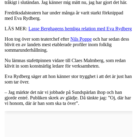
tråkigt i slutändan. Jag känner mig mätt nu, jag har gjort det här.
Fredriksdalsteatern har under många år varit starkt förknippad
med Eva Rydberg.
LÄS MER:
Lasse Berghagens hemliga relation med Eva Rydberg
Hon tog över som teaterchef efter
Nils Poppe
och har sedan dess
blivit en av landets mest etablerade profiler inom folklig
sommarunderhållning.
Nu lämnas stafettpinnen vidare till Claes Malmberg, som redan
klivit in som konstnärlig ledare för verksamheten.
Eva Rydberg säger att hon känner stor trygghet i att det är just han
som tar över.
– Jag märkte det när vi jobbade på Sundspärlan ihop och han
gjorde entré. Publiken skrek av glädje. Då tänkte jag: ”Oj, där har
vi honom, där är han som ska ta över”.