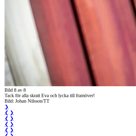
Bild 8 av 8
Tack för alla skratt Eva och lycka till framöver!
Bild: Johan Nilsson/TT
❯
❮
❯
❮
❯
❮
❯
❮
❯
❮
❯