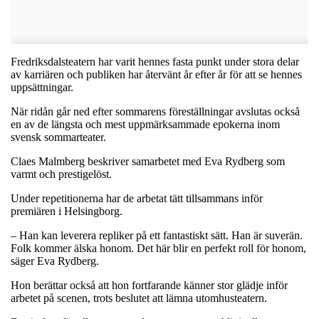
Fredriksdalsteatern har varit hennes fasta punkt under stora delar
av karriären och publiken har återvänt år efter år för att se hennes
uppsättningar.
När ridån går ned efter sommarens föreställningar avslutas också
en av de längsta och mest uppmärksammade epokerna inom
svensk sommarteater.
Claes Malmberg beskriver samarbetet med Eva Rydberg som
varmt och prestigelöst.
Under repetitionerna har de arbetat tätt tillsammans inför
premiären i Helsingborg.
– Han kan leverera repliker på ett fantastiskt sätt. Han är suverän.
Folk kommer älska honom. Det här blir en perfekt roll för honom,
säger Eva Rydberg.
Hon berättar också att hon fortfarande känner stor glädje inför
arbetet på scenen, trots beslutet att lämna utomhusteatern.