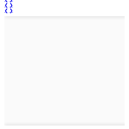
❮
❯
❮
❯