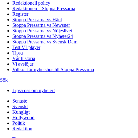
Redaktionell policy
Redaktionen – Stoppa Pressarna
Register
Stoppa Pressarna vs Hänt
Stoppa Pressarna vs Newsner
Stoppa Pressarna vs Nöjeslivet
Stoppa Pressarna vs Nyheter24
Stoppa Pressarna vs Svensk Dam
Test VI-player
Tipsa
Vår historia
Vi avslöjar
Villkor för nyhetstips till Stoppa Pressarna
Sök
Tipsa oss om nyheter!
Senaste
Svenskt
Kungligt
Hollywood
Politik
Redaktion