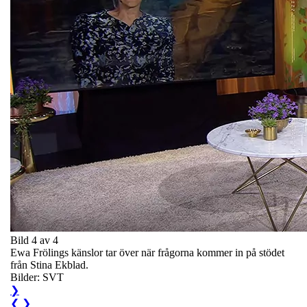
Bild 4 av 4
Ewa Frölings känslor tar över när frågorna kommer in på stödet
från Stina Ekblad.
Bilder: SVT
❯
❮
❯