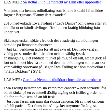
LÄS MER:
Så stöttas Filip Lamprecht av Linn efter uppbrottet
Vi minns alla hennes rolltolkning som Emilie Ekdahl i framlidne
Ingmar Bergmans ”Fanny & Alexander”.
2016 medverkade Ewa Fröling i ”Let’s Dance” och dagen efter att
hon åkt ut ur kändistävlingen fick hon en kraftig blödning från
underlivet.
Skådespelerskan sökte vård och det visade sig att blödningen
berodde på livmoderhalscancer.
– Jag kan verkligen tacka för att jag åkte ut. Det hade varit en
väldig press under den här tiden och en väldig fysisk
ansträngning. Det räddade ju livet på mig på ett sätt, att det gick så
fort och att det blev så akut med den här blödningen som man ska
vara väldigt observant på, säger Ewa Fröling när hon medverkar i
”Fråga Doktorn” i SVT.
LÄS MER:
Carolina Neuraths föräldrar chockade av otroheten
Ewa Fröling berättar om sin kamp mot cancern – hon försökte låta
bli att tänka på en eventuell dödlig utgång och istället gjorde hon
allt för att fokusera på att bli frisk.
– Just den fasen, när man ska stoppa cancern, bli av med cancern
och bli patient. Det finns inte så mycket utrymme för ångest,