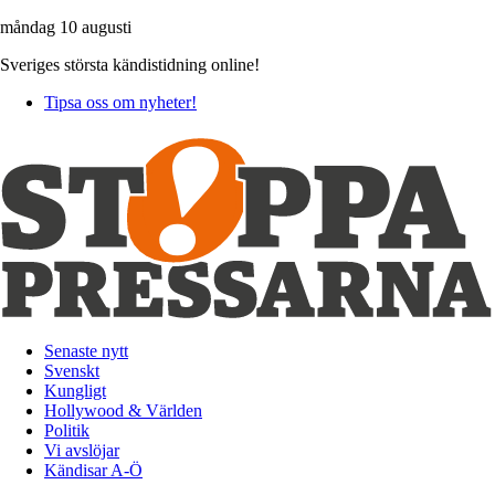
måndag 10 augusti
Sveriges största kändistidning online!
Tipsa oss om nyheter!
Senaste nytt
Svenskt
Kungligt
Hollywood & Världen
Politik
Vi avslöjar
Kändisar A-Ö