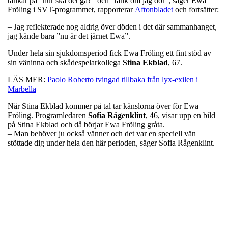
tankar på ”hur ska det gå?’”och ”tänk om jag dör”, säger Ewa
Fröling i SVT-programmet, rapporterar
Aftonbladet
och fortsätter:
– Jag reflekterade nog aldrig över döden i det där sammanhanget,
jag kände bara ”nu är det järnet Ewa”.
Under hela sin sjukdomsperiod fick Ewa Fröling ett fint stöd av
sin väninna och skådespelarkollega
Stina
Ekblad
, 67.
LÄS MER:
Paolo Roberto tvingad tillbaka från lyx-exilen i
Marbella
När Stina Ekblad kommer på tal tar känslorna över för Ewa
Fröling. Programledaren
Sofia
Rågenklint
, 46, visar upp en bild
på Stina Ekblad och då börjar Ewa Fröling gråta.
– Man behöver ju också vänner och det var en speciell vän
stöttade dig under hela den här perioden, säger Sofia Rågenklint.