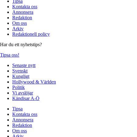
Tipsa
Kontakta oss
Annonsera
Redaktion
Om oss
Arkiv
Redaktionell policy
Har du ett nyhetstips?
Tipsa oss!
Senaste nytt
Svenskt
Kungligt
Hollywood & Världen
Politik
Vi avslöjar
Kändisar A-Ö
Tipsa
Kontakta oss
Annonsera
Redaktion
Om oss
Arkiv