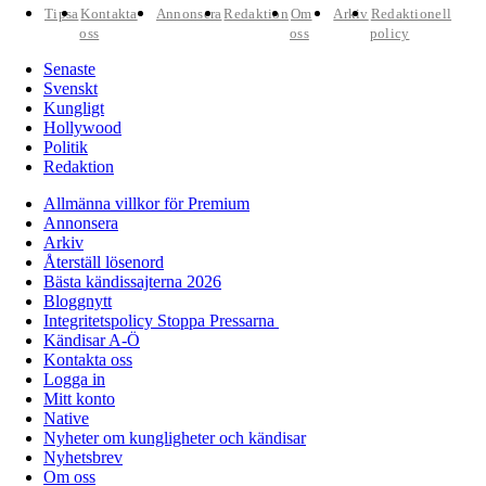
Tipsa
Kontakta
Annonsera
Redaktion
Om
Arkiv
Redaktionell
oss
oss
policy
Senaste
Svenskt
Kungligt
Hollywood
Politik
Redaktion
Allmänna villkor för Premium
Annonsera
Arkiv
Återställ lösenord
Bästa kändissajterna 2026
Bloggnytt
Integritetspolicy Stoppa Pressarna
Kändisar A-Ö
Kontakta oss
Logga in
Mitt konto
Native
Nyheter om kungligheter och kändisar
Nyhetsbrev
Om oss