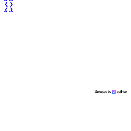
❮
❯
❮
❯