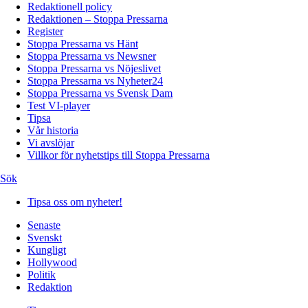
Redaktionell policy
Redaktionen – Stoppa Pressarna
Register
Stoppa Pressarna vs Hänt
Stoppa Pressarna vs Newsner
Stoppa Pressarna vs Nöjeslivet
Stoppa Pressarna vs Nyheter24
Stoppa Pressarna vs Svensk Dam
Test VI-player
Tipsa
Vår historia
Vi avslöjar
Villkor för nyhetstips till Stoppa Pressarna
Sök
Tipsa oss om nyheter!
Senaste
Svenskt
Kungligt
Hollywood
Politik
Redaktion