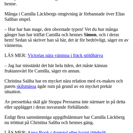
henne.
Många i Camilla Läckbergs omgivning är förbannade över Elias
Salibas utspel.
– Hur har han mage, den oborstade typen! Vet du hur många
gånger han har träffat Camilla och hennes
Simon
,
och i deras
hem! Sedan så skriver han så här, det är för bedrövligt, säger en av
vännerna.
LÄS MER:
Victorias nära väninna i fräck stöldhärva
– Jag har misstänkt det här hela tiden, det måste kännas
fruktansvärt för Camilla, säger en annan.
Christina Saliba har en mycket nära relation med ex-maken och
parets
skilsmässa
ägde rum på grund av en mycket prekär
situation.
Av pressetiska skäl går Stoppa Pressarna inte närmare in på detta
eller upplägget i deras nuvarande förhållande.
Enligt flera samstämmiga uppgiftslämnare har Camilla Läckberg
nu tröttnat på Christina Saliba och hennes gäng.
LÄS MER:
Anna Book i domstol efter lyxigt jättebråk