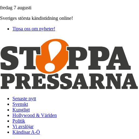
fredag 7 augusti
Sveriges största kändistidning online!
Tipsa oss om nyheter!
Senaste nytt
Svenskt
Kungligt
Hollywood & Världen
Politik
Vi avslöjar
Kändisar A-Ö