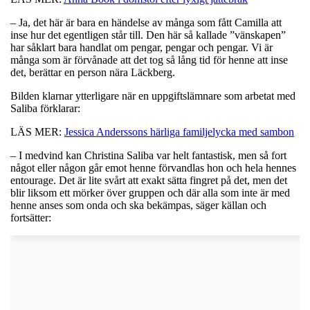
– Ja, det här är bara en händelse av många som fått Camilla att
inse hur det egentligen står till. Den här så kallade ”vänskapen”
har såklart bara handlat om pengar, pengar och pengar. Vi är
många som är förvånade att det tog så lång tid för henne att inse
det, berättar en person nära Läckberg.
Bilden klarnar ytterligare när en uppgiftslämnare som arbetat med
Saliba förklarar:
LÄS MER:
Jessica Anderssons härliga familjelycka med sambon
– I medvind kan Christina Saliba var helt fantastisk, men så fort
något eller någon går emot henne förvandlas hon och hela hennes
entourage. Det är lite svårt att exakt sätta fingret på det, men det
blir liksom ett mörker över gruppen och där alla som inte är med
henne anses som onda och ska bekämpas, säger källan och
fortsätter: