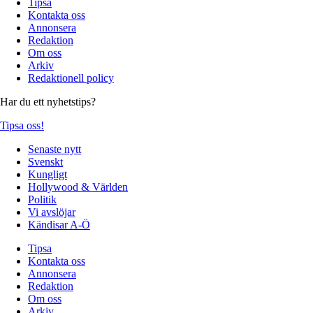
Tipsa
Kontakta oss
Annonsera
Redaktion
Om oss
Arkiv
Redaktionell policy
Har du ett nyhetstips?
Tipsa oss!
Senaste nytt
Svenskt
Kungligt
Hollywood & Världen
Politik
Vi avslöjar
Kändisar A-Ö
Tipsa
Kontakta oss
Annonsera
Redaktion
Om oss
Arkiv