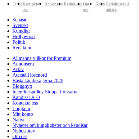
Tipsa
Kontakta
Annonsera
Redaktion
Om
Arkiv
Redaktionell
oss
oss
policy
Senaste
Svenskt
Kungligt
Hollywood
Politik
Redaktion
Allmänna villkor för Premium
Annonsera
Arkiv
Återställ lösenord
Bästa kändissajterna 2026
Bloggnytt
Integritetspolicy Stoppa Pressarna
Kändisar A-Ö
Kontakta oss
Logga in
Mitt konto
Native
Nyheter om kungligheter och kändisar
Nyhetsbrev
Om oss