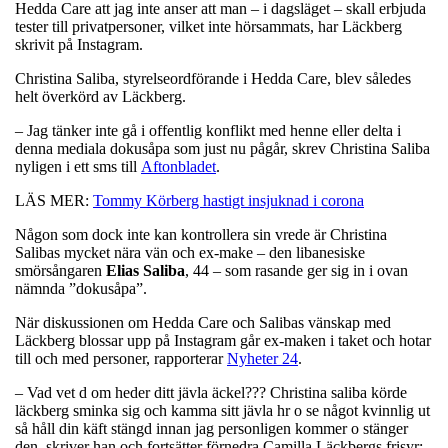
Hedda Care att jag inte anser att man – i dagsläget – skall erbjuda
tester till privatpersoner, vilket inte hörsammats, har Läckberg
skrivit på Instagram.
Christina Saliba, styrelseordförande i Hedda Care, blev således
helt överkörd av Läckberg.
– Jag tänker inte gå i offentlig konflikt med henne eller delta i
denna mediala dokusåpa som just nu pågår, skrev Christina Saliba
nyligen i ett sms till
Aftonbladet
.
LÄS MER:
Tommy Körberg hastigt insjuknad i corona
Någon som dock inte kan kontrollera sin vrede är Christina
Salibas mycket nära vän och ex-make – den libanesiske
smörsångaren
Elias Saliba
, 44 – som rasande ger sig in i ovan
nämnda ”dokusåpa”.
När diskussionen om Hedda Care och Salibas vänskap med
Läckberg blossar upp på Instagram går ex-maken i taket och hotar
till och med personer, rapporterar
Nyheter 24
.
– Vad vet d om heder ditt jävla äckel??? Christina saliba körde
läckberg sminka sig och kamma sitt jävla hr o se något kvinnlig ut
så håll din käft stängd innan jag personligen kommer o stänger
den, skriver han och fortsätter förnedra Camilla Läckbergs frisyr: