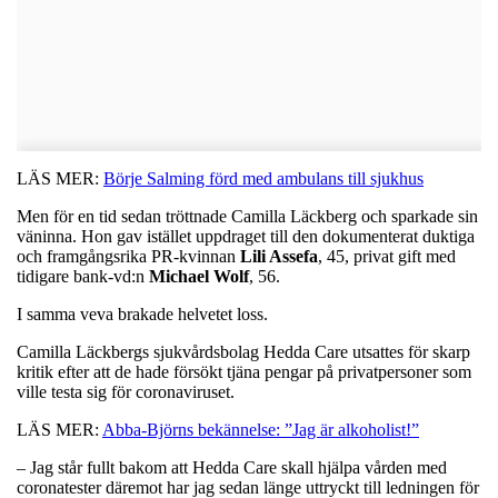
LÄS MER:
Börje Salming förd med ambulans till sjukhus
Men för en tid sedan tröttnade Camilla Läckberg och sparkade sin
väninna. Hon gav istället uppdraget till den dokumenterat duktiga
och framgångsrika PR-kvinnan
Lili Assefa
, 45, privat gift med
tidigare bank-vd:n
Michael Wolf
, 56.
I samma veva brakade helvetet loss.
Camilla Läckbergs sjukvårdsbolag Hedda Care utsattes för skarp
kritik efter att de hade försökt tjäna pengar på privatpersoner som
ville testa sig för coronaviruset.
LÄS MER:
Abba-Björns bekännelse: ”Jag är alkoholist!”
– Jag står fullt bakom att Hedda Care skall hjälpa vården med
coronatester däremot har jag sedan länge uttryckt till ledningen för