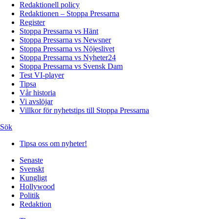
Redaktionell policy
Redaktionen – Stoppa Pressarna
Register
Stoppa Pressarna vs Hänt
Stoppa Pressarna vs Newsner
Stoppa Pressarna vs Nöjeslivet
Stoppa Pressarna vs Nyheter24
Stoppa Pressarna vs Svensk Dam
Test VI-player
Tipsa
Vår historia
Vi avslöjar
Villkor för nyhetstips till Stoppa Pressarna
Sök
Tipsa oss om nyheter!
Senaste
Svenskt
Kungligt
Hollywood
Politik
Redaktion