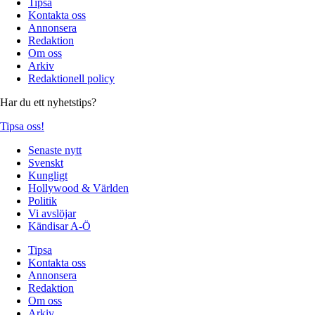
Tipsa
Kontakta oss
Annonsera
Redaktion
Om oss
Arkiv
Redaktionell policy
Har du ett nyhetstips?
Tipsa oss!
Senaste nytt
Svenskt
Kungligt
Hollywood & Världen
Politik
Vi avslöjar
Kändisar A-Ö
Tipsa
Kontakta oss
Annonsera
Redaktion
Om oss
Arkiv