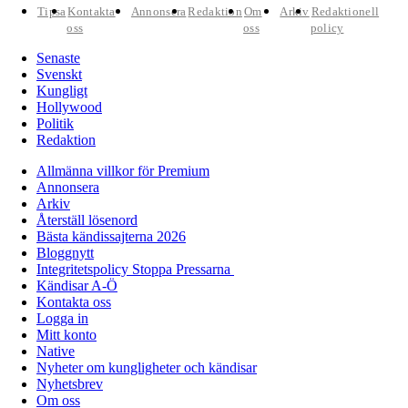
Tipsa
Kontakta
Annonsera
Redaktion
Om
Arkiv
Redaktionell
oss
oss
policy
Senaste
Svenskt
Kungligt
Hollywood
Politik
Redaktion
Allmänna villkor för Premium
Annonsera
Arkiv
Återställ lösenord
Bästa kändissajterna 2026
Bloggnytt
Integritetspolicy Stoppa Pressarna
Kändisar A-Ö
Kontakta oss
Logga in
Mitt konto
Native
Nyheter om kungligheter och kändisar
Nyhetsbrev
Om oss