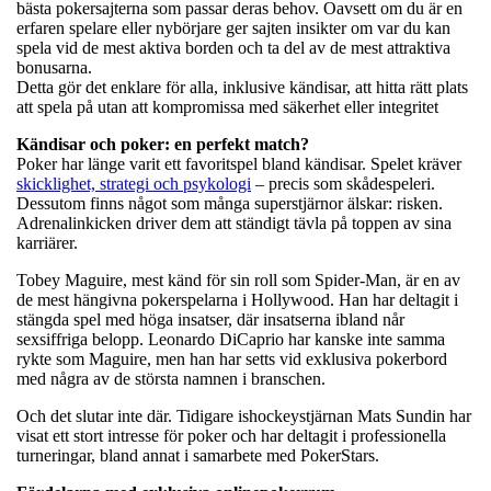
bästa pokersajterna som passar deras behov. Oavsett om du är en
erfaren spelare eller nybörjare ger sajten insikter om var du kan
spela vid de mest aktiva borden och ta del av de mest attraktiva
bonusarna.
Detta gör det enklare för alla, inklusive kändisar, att hitta rätt plats
att spela på utan att kompromissa med säkerhet eller integritet
Kändisar och poker: en perfekt match?
Poker har länge varit ett favoritspel bland kändisar. Spelet kräver
skicklighet, strategi och psykologi
– precis som skådespeleri.
Dessutom finns något som många superstjärnor älskar: risken.
Adrenalinkicken driver dem att ständigt tävla på toppen av sina
karriärer.
Tobey Maguire, mest känd för sin roll som Spider-Man, är en av
de mest hängivna pokerspelarna i Hollywood. Han har deltagit i
stängda spel med höga insatser, där insatserna ibland når
sexsiffriga belopp. Leonardo DiCaprio har kanske inte samma
rykte som Maguire, men han har setts vid exklusiva pokerbord
med några av de största namnen i branschen.
Och det slutar inte där. Tidigare ishockeystjärnan Mats Sundin har
visat ett stort intresse för poker och har deltagit i professionella
turneringar, bland annat i samarbete med PokerStars.