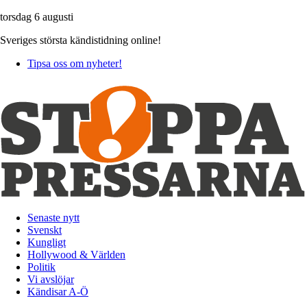
torsdag 6 augusti
Sveriges största kändistidning online!
Tipsa oss om nyheter!
Senaste nytt
Svenskt
Kungligt
Hollywood & Världen
Politik
Vi avslöjar
Kändisar A-Ö