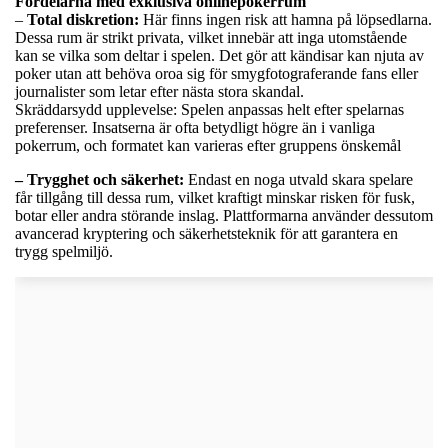
Fördelarna med exklusiva onlinepokerrum
–
Total diskretion:
Här finns ingen risk att hamna på löpsedlarna.
Dessa rum är strikt privata, vilket innebär att inga utomstående
kan se vilka som deltar i spelen. Det gör att kändisar kan njuta av
poker utan att behöva oroa sig för smygfotograferande fans eller
journalister som letar efter nästa stora skandal.
Skräddarsydd upplevelse: Spelen anpassas helt efter spelarnas
preferenser. Insatserna är ofta betydligt högre än i vanliga
pokerrum, och formatet kan varieras efter gruppens önskemål
– Trygghet och säkerhet:
Endast en noga utvald skara spelare
får tillgång till dessa rum, vilket kraftigt minskar risken för fusk,
botar eller andra störande inslag. Plattformarna använder dessutom
avancerad kryptering och säkerhetsteknik för att garantera en
trygg spelmiljö.