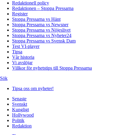
Redaktionell policy
Redaktionen – Stoppa Pressarna
Register
Stoppa Pressarna vs Hänt
Stoppa Pressarna vs Newsner
Stoppa Pressarna vs Nöjeslivet
Stoppa Pressarna vs Nyheter24
Stoppa Pressarna vs Svensk Dam
Test VI-player
Tipsa
Vår historia
Vi avslöjar
Villkor för nyhetstips till Stoppa Pressarna
Sök
Tipsa oss om nyheter!
Senaste
Svenskt
Kungligt
Hollywood
Politik
Redaktion