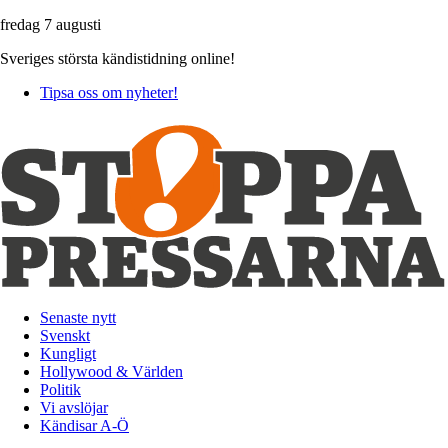
fredag 7 augusti
Sveriges största kändistidning online!
Tipsa oss om nyheter!
Senaste nytt
Svenskt
Kungligt
Hollywood & Världen
Politik
Vi avslöjar
Kändisar A-Ö