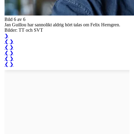
Bild 6 av 6
Jan Guillou har sannolikt aldrig hört talas om Felix Herngren.
Bilder: TT och SVT
❯
❮
❯
❮
❯
❮
❯
❮
❯
❮
❯