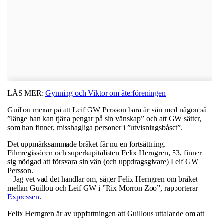
LÄS MER:
Gynning och Viktor om återföreningen
Guillou menar på att Leif GW Persson bara är vän med någon så
”länge han kan tjäna pengar på sin vänskap” och att GW sätter,
som han finner, misshagliga personer i ”utvisningsbåset”.
Det uppmärksammade bråket får nu en fortsättning.
Filmregissören och superkapitalisten Felix Herngren, 53, finner
sig nödgad att försvara sin vän (och uppdragsgivare) Leif GW
Persson.
– Jag vet vad det handlar om, säger Felix Herngren om bråket
mellan Guillou och Leif GW i ”Rix Morron Zoo”, rapporterar
Expressen
.
Felix Herngren är av uppfattningen att Guillous uttalande om att