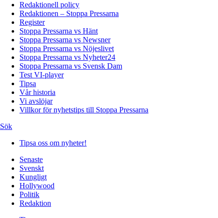
Redaktionell policy
Redaktionen – Stoppa Pressarna
Register
Stoppa Pressarna vs Hänt
Stoppa Pressarna vs Newsner
Stoppa Pressarna vs Nöjeslivet
Stoppa Pressarna vs Nyheter24
Stoppa Pressarna vs Svensk Dam
Test VI-player
Tipsa
Vår historia
Vi avslöjar
Villkor för nyhetstips till Stoppa Pressarna
Sök
Tipsa oss om nyheter!
Senaste
Svenskt
Kungligt
Hollywood
Politik
Redaktion