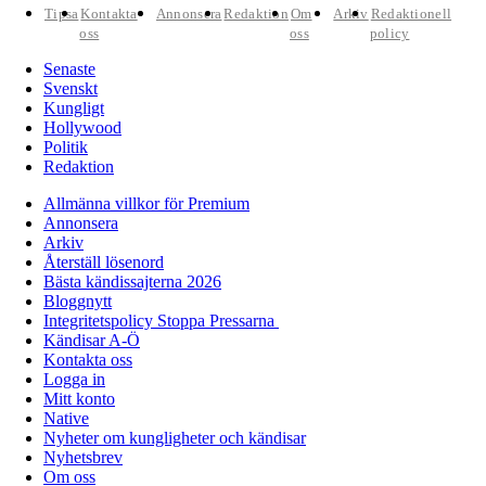
Tipsa
Kontakta
Annonsera
Redaktion
Om
Arkiv
Redaktionell
oss
oss
policy
Senaste
Svenskt
Kungligt
Hollywood
Politik
Redaktion
Allmänna villkor för Premium
Annonsera
Arkiv
Återställ lösenord
Bästa kändissajterna 2026
Bloggnytt
Integritetspolicy Stoppa Pressarna
Kändisar A-Ö
Kontakta oss
Logga in
Mitt konto
Native
Nyheter om kungligheter och kändisar
Nyhetsbrev
Om oss