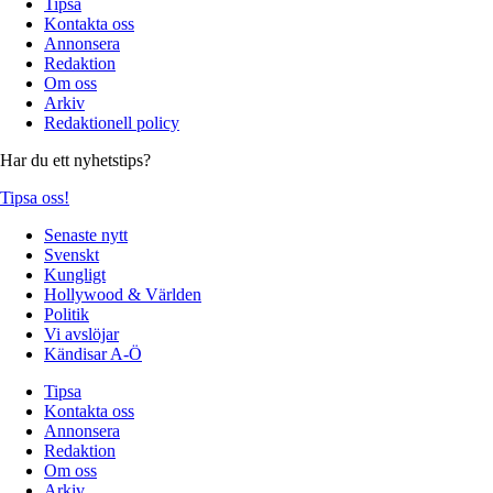
Tipsa
Kontakta oss
Annonsera
Redaktion
Om oss
Arkiv
Redaktionell policy
Har du ett nyhetstips?
Tipsa oss!
Senaste nytt
Svenskt
Kungligt
Hollywood & Världen
Politik
Vi avslöjar
Kändisar A-Ö
Tipsa
Kontakta oss
Annonsera
Redaktion
Om oss
Arkiv