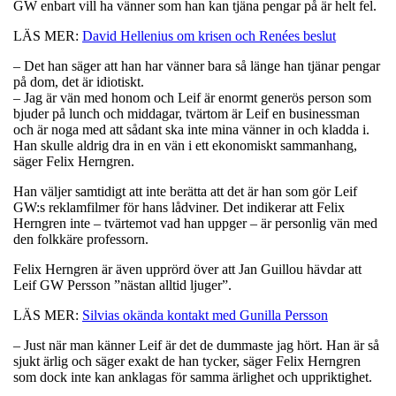
GW enbart vill ha vänner som han kan tjäna pengar på är helt fel.
LÄS MER:
David Hellenius om krisen och Renées beslut
– Det han säger att han har vänner bara så länge han tjänar pengar
på dom, det är idiotiskt.
– Jag är vän med honom och Leif är enormt generös person som
bjuder på lunch och middagar, tvärtom är Leif en businessman
och är noga med att sådant ska inte mina vänner in och kladda i.
Han skulle aldrig dra in en vän i ett ekonomiskt sammanhang,
säger Felix Herngren.
Han väljer samtidigt att inte berätta att det är han som gör Leif
GW:s reklamfilmer för hans lådviner. Det indikerar att Felix
Herngren inte – tvärtemot vad han uppger – är personlig vän med
den folkkäre professorn.
Felix Herngren är även upprörd över att Jan Guillou hävdar att
Leif GW Persson ”nästan alltid ljuger”.
LÄS MER:
Silvias okända kontakt med Gunilla Persson
– Just när man känner Leif är det de dummaste jag hört. Han är så
sjukt ärlig och säger exakt de han tycker, säger Felix Herngren
som dock inte kan anklagas för samma ärlighet och uppriktighet.