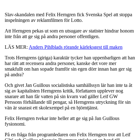
Slav-skandalen med Felix Herngren fick Svenska Spel att stoppa
inspelningen av reklamfilmen för Lotto.
Att Herngren pekas ut som en utsugare av statister hindrar honom
inte från att ge sig på andra personer offentligen.
LÄS MER:
Anders Pihlblads rörande kärleksgest till maken
Trots Herngrens (giriga) karaktär tycker han uppenbarligen att han
har rätt att recensera andra personer, kanske det vore mer
smakfullt om han sopade framför sin egen dörr innan han ger sig
på andra?
Och givet Jan Guillous socialistiska samhällssyn lär han inte ta åt
sig av kapitalisten Herngrens kritik, författaren upplever nog
snarare att han får vatten på sin kvarn vad gäller Leif GW
Perssons förhållande till pengar, så Herngrens utryckning för sin
vän är snarast ett skolexempel på en björntjänst.
Felix Herngren tvekar inte heller att ge sig på Jan Guillous
fysionomi.
På en fråga från programledaren om Felix Herngren tror att Leif