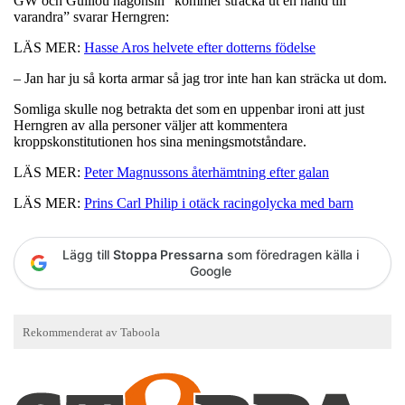
GW och Guillou någonsin ”kommer sträcka ut en hand till
varandra” svarar Herngren:
LÄS MER:
Hasse Aros helvete efter dotterns födelse
– Jan har ju så korta armar så jag tror inte han kan sträcka ut dom.
Somliga skulle nog betrakta det som en uppenbar ironi att just
Herngren av alla personer väljer att kommentera
kroppskonstitutionen hos sina meningsmotståndare.
LÄS MER:
Peter Magnussons återhämtning efter galan
LÄS MER:
Prins Carl Philip i otäck racingolycka med barn
Lägg till
Stoppa Pressarna
som föredragen källa i
Google