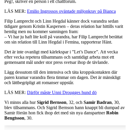
Peg!, skriver en person i ett chattforum.
LÄS MER:
Emilio Ingrossos oväntade miljonkrav på Bianca
Filip Lamprecht och Linn Hegdal känner dock varandra sedan
tidigare genom Kristin Kaspersen – deras relation har hittills varit
hemlig men nu kommer sanningen fram:
– Vi har ju haft lite koll på varandra, har Filip Lamprecht berättat
om sin relation till Linn Hegdal i Femina, rapporterar Hänt.
Det är inte ovanligt med kärlekspar i ”Let’s Dance”. Att vecka
efter vecka repetera tillsammans och samtidigt arbeta mot ett
gemensamt mål under stor press svetsar ihop de tävlande.
Lägg dessutom till den intensiva och täta kroppskontakten där
paren kramar varandra flera timmar om dagen. Det är mänskligt
och lättbegripligt att romanser uppstår.
LÄS MER:
Därför måste Unni Drougges hund dö
Vi minns alla hur
Sigrid
Bernson
, 32, och
Samir
Badran
, 30,
blev tillsammans. Och Sigrid Bernson hann knappt bli dumpad av
Samir förrän hon fick ihop det med sin nya danspartner
Robin
Bengtsson
, 30.