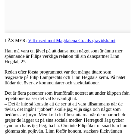
LÄS MER:
Vilt raseri mot Magdalena Graafs gravidskämt
Han må vara en jävel på att dansa men något som är ännu mer
spännande är Filips verkliga relation till sin danspartner Linn
Hegdal, 25.
Redan efter första programmet var det många tittare som
reagerade på Filip Lamprechts och Linn Hegdals kemi. På nätet
flödar det över av kommentarer och spekulationer.
Det är flera personer som framförallt noterat att under klippen från
repetitionerna ser det väl kärvänligt ut.
– Det är inte så konstig att de ser ut att vara tillsammans när de
tävlar, det ingår i ”jobbet” skulle jag vilja säga och något som
bedöms av juryn. Men kolla in filmsnuttarna när de repar och de
grejer de lägger ut på sina sociala medier. Herregud! Jag tycker
synd om hans tjej Peg, ha ha. Om inte Filip åker ut snart kan hon
glömma sin pojkvän. Linn förför honom, stackars flickvännen