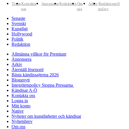
Tipsa
Kontakta
Annonsera
Redaktion
Om
Arkiv
Redaktionell
oss
oss
policy
Senaste
Svenskt
Kungligt
Hollywood
Politik
Redaktion
Allmänna villkor för Premium
Annonsera
Arkiv
Återställ lösenord
Bästa kändissajterna 2026
Bloggnytt
Integritetspolicy Stoppa Pressarna
Kändisar A-Ö
Kontakta oss
Logga in
Mitt konto
Native
Nyheter om kungligheter och kändisar
Nyhetsbrev
Om oss