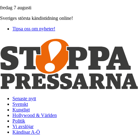
fredag 7 augusti
Sveriges största kändistidning online!
Tipsa oss om nyheter!
Senaste nytt
Svenskt
Kungligt
Hollywood & Världen
Politik
Vi avslöjar
Kändisar A-Ö