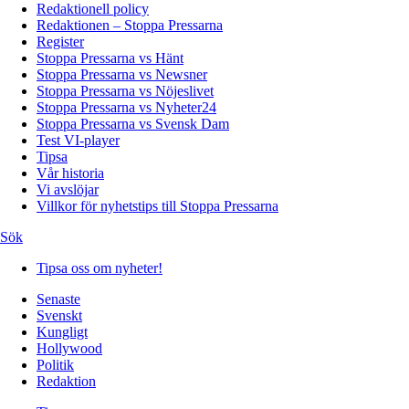
Redaktionell policy
Redaktionen – Stoppa Pressarna
Register
Stoppa Pressarna vs Hänt
Stoppa Pressarna vs Newsner
Stoppa Pressarna vs Nöjeslivet
Stoppa Pressarna vs Nyheter24
Stoppa Pressarna vs Svensk Dam
Test VI-player
Tipsa
Vår historia
Vi avslöjar
Villkor för nyhetstips till Stoppa Pressarna
Sök
Tipsa oss om nyheter!
Senaste
Svenskt
Kungligt
Hollywood
Politik
Redaktion