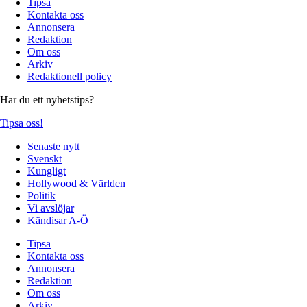
Tipsa
Kontakta oss
Annonsera
Redaktion
Om oss
Arkiv
Redaktionell policy
Har du ett nyhetstips?
Tipsa oss!
Senaste nytt
Svenskt
Kungligt
Hollywood & Världen
Politik
Vi avslöjar
Kändisar A-Ö
Tipsa
Kontakta oss
Annonsera
Redaktion
Om oss
Arkiv