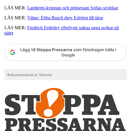
LÄS MER:
Lambertz-kvinnan och prinsessan Sofias sexlekar
LÄS MER:
Vittne: Ebba Busch drev Esbjörn till tårar
LÄS MER:
Fredrick Federley efterlyste nakna unga pojkar på
nätet
Lägg till
Stoppa Pressarna
som föredragen källa i
Google