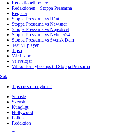
Redaktionell policy
Redaktionen – Stoppa Pressarna
Register
Stoppa Pressarna vs Hänt
Stoppa Pressarna vs Newsner
Stoppa Pressarna vs Nöjeslivet
Stoppa Pressarna vs Nyheter24
Stoppa Pressarna vs Svensk Dam
Test VI-player
Tipsa
Vår historia
Vi avslöjar
Villkor för nyhetstips till Stoppa Pressarna
Sök
Tipsa oss om nyheter!
Senaste
Svenskt
Kungligt
Hollywood
Politik
Redaktion