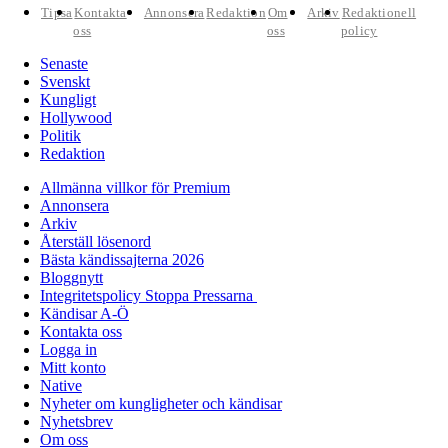
Tipsa
Kontakta
Annonsera
Redaktion
Om
Arkiv
Redaktionell
oss
oss
policy
Senaste
Svenskt
Kungligt
Hollywood
Politik
Redaktion
Allmänna villkor för Premium
Annonsera
Arkiv
Återställ lösenord
Bästa kändissajterna 2026
Bloggnytt
Integritetspolicy Stoppa Pressarna
Kändisar A-Ö
Kontakta oss
Logga in
Mitt konto
Native
Nyheter om kungligheter och kändisar
Nyhetsbrev
Om oss