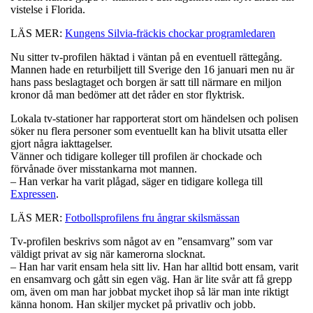
vistelse i Florida.
LÄS MER:
Kungens Silvia-fräckis chockar programledaren
Nu sitter tv-profilen häktad i väntan på en eventuell rättegång.
Mannen hade en returbiljett till Sverige den 16 januari men nu är
hans pass beslagtaget och borgen är satt till närmare en miljon
kronor då man bedömer att det råder en stor flyktrisk.
Lokala tv-stationer har rapporterat stort om händelsen och polisen
söker nu flera personer som eventuellt kan ha blivit utsatta eller
gjort några iakttagelser.
Vänner och tidigare kolleger till profilen är chockade och
förvånade över misstankarna mot mannen.
– Han verkar ha varit plågad, säger en tidigare kollega till
Expressen
.
LÄS MER:
Fotbollsprofilens fru ångrar skilsmässan
Tv-profilen beskrivs som något av en ”ensamvarg” som var
väldigt privat av sig när kamerorna slocknat.
– Han har varit ensam hela sitt liv. Han har alltid bott ensam, varit
en ensamvarg och gått sin egen väg. Han är lite svår att få grepp
om, även om man har jobbat mycket ihop så lär man inte riktigt
känna honom. Han skiljer mycket på privatliv och jobb.