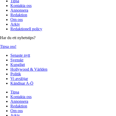
Tipsa
Kontakta oss
Annonsera
Redaktion
Om oss
Arkiv
Redaktionell policy
Har du ett nyhetstips?
Tipsa oss!
Senaste nytt
Svenskt
Kungligt
Hollywood & Världen
Politik
Vi avslöjar
Kändisar A-Ö
Tipsa
Kontakta oss
Annonsera
Redaktion
Om oss
Arkiv