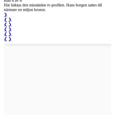
Bild 6 av 6
Här häktas den misstänkte tv-profilen. Hans borgen sattes till
närmare en miljon kronor.
❯
❮
❯
❮
❯
❮
❯
❮
❯
❮
❯