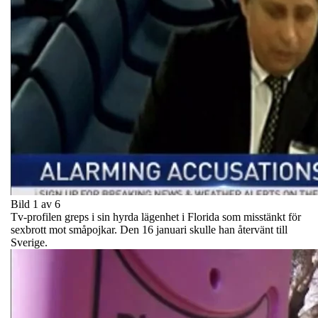
Bild 1 av 6
Tv-profilen greps i sin hyrda lägenhet i Florida som misstänkt för
sexbrott mot småpojkar. Den 16 januari skulle han återvänt till
Sverige.