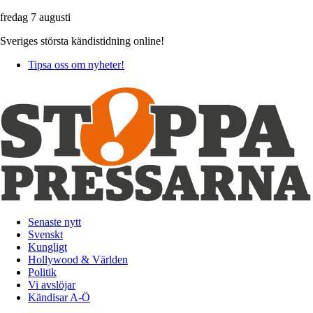
fredag 7 augusti
Sveriges största kändistidning online!
Tipsa oss om nyheter!
Senaste nytt
Svenskt
Kungligt
Hollywood & Världen
Politik
Vi avslöjar
Kändisar A-Ö