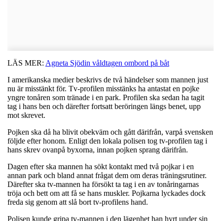
LÄS MER:
Agneta Sjödin våldtagen ombord på båt
I amerikanska medier beskrivs de två händelser som mannen just
nu är misstänkt för. Tv-profilen misstänks ha antastat en pojke
yngre tonåren som tränade i en park. Profilen ska sedan ha tagit
tag i hans ben och därefter fortsatt beröringen längs benet, upp
mot skrevet.
Pojken ska då ha blivit obekväm och gått därifrån, varpå svensken
följde efter honom. Enligt den lokala polisen tog tv-profilen tag i
hans skrev ovanpå byxorna, innan pojken sprang därifrån.
Dagen efter ska mannen ha sökt kontakt med två pojkar i en
annan park och bland annat frågat dem om deras träningsrutiner.
Därefter ska tv-mannen ha försökt ta tag i en av tonåringarnas
tröja och bett om att få se hans muskler. Pojkarna lyckades dock
freda sig genom att slå bort tv-profilens hand.
Polisen kunde gripa tv-mannen i den lägenhet han hyrt under sin