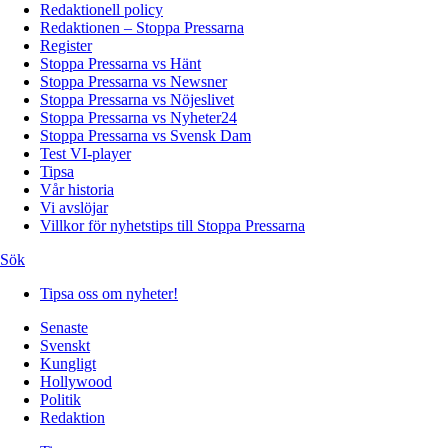
Redaktionell policy
Redaktionen – Stoppa Pressarna
Register
Stoppa Pressarna vs Hänt
Stoppa Pressarna vs Newsner
Stoppa Pressarna vs Nöjeslivet
Stoppa Pressarna vs Nyheter24
Stoppa Pressarna vs Svensk Dam
Test VI-player
Tipsa
Vår historia
Vi avslöjar
Villkor för nyhetstips till Stoppa Pressarna
Sök
Tipsa oss om nyheter!
Senaste
Svenskt
Kungligt
Hollywood
Politik
Redaktion