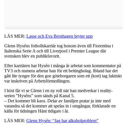
LÄS MER:
Lasse och Eva Berghagen bryter upp
Glenn Hyséns fotbollskarriär tog honom även till Fiorentina i
Italienska Serie A och till Liverpool i Premier League där
svensken blev en publikfavorit.
Efter karriären har Hysén i många år arbetat som kommentator på
TV3 och numera arbetar han för ett bettingbolag. Ibland har det
gått lite tyngre för den goe göteborgaren som ett (kort) tag faktiskt
var inskriven på Arbetsförmedlingen.
I höst får vi se Glenn i en ny roll när han medverkar i reality-
serien ”Hyséns” som sänds på Kanal 5.
– Det kommer bli kaos. Delar av familjen pratar ju inte med
varandra så det kommer att spelas in i omgångar, förklarade en
källa för tidningen Hänt tidigare i år.
LÄS MER:
Glenn Hysén: “Jag har alkoholproblem”