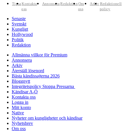
Tipsa
Kontakta
Annonsera
Redaktion
Om
Arkiv
Redaktionell
oss
oss
policy
Senaste
Svenskt
Kungligt
Hollywood
Politik
Redaktion
Allmänna villkor för Premium
Annonsera
Arkiv
Återställ lösenord
Bästa kändissajterna 2026
Bloggnytt
Integritetspolicy Stoppa Pressarna
Kändisar A-Ö
Kontakta oss
Logga in
Mitt konto
Native
Nyheter om kungligheter och kändisar
Nyhetsbrev
Om oss