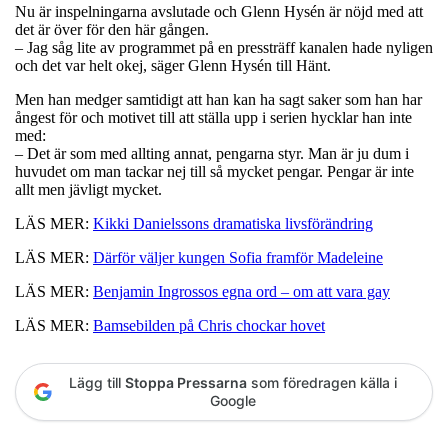
Nu är inspelningarna avslutade och Glenn Hysén är nöjd med att
det är över för den här gången.
– Jag såg lite av programmet på en pressträff kanalen hade nyligen
och det var helt okej, säger Glenn Hysén till Hänt.
Men han medger samtidigt att han kan ha sagt saker som han har
ångest för och motivet till att ställa upp i serien hycklar han inte
med:
– Det är som med allting annat, pengarna styr. Man är ju dum i
huvudet om man tackar nej till så mycket pengar. Pengar är inte
allt men jävligt mycket.
LÄS MER:
Kikki Danielssons dramatiska livsförändring
LÄS MER:
Därför väljer kungen Sofia framför Madeleine
LÄS MER:
Benjamin Ingrossos egna ord – om att vara gay
LÄS MER:
Bamsebilden på Chris chockar hovet
Lägg till
Stoppa Pressarna
som föredragen källa i
Google