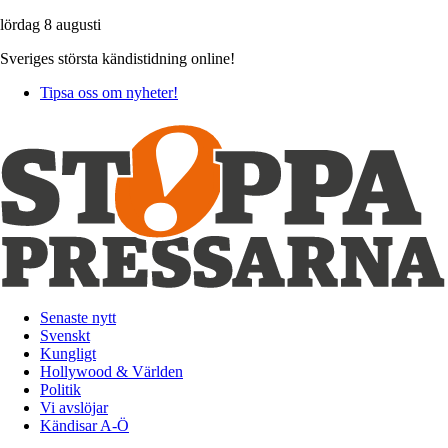
lördag 8 augusti
Sveriges största kändistidning online!
Tipsa oss om nyheter!
Senaste nytt
Svenskt
Kungligt
Hollywood & Världen
Politik
Vi avslöjar
Kändisar A-Ö