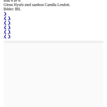
Bild 6 av 6
Glenn Hysén med sambon Camilla Lendott.
Bilder: IBL
❯
❮
❯
❮
❯
❮
❯
❮
❯
❮
❯