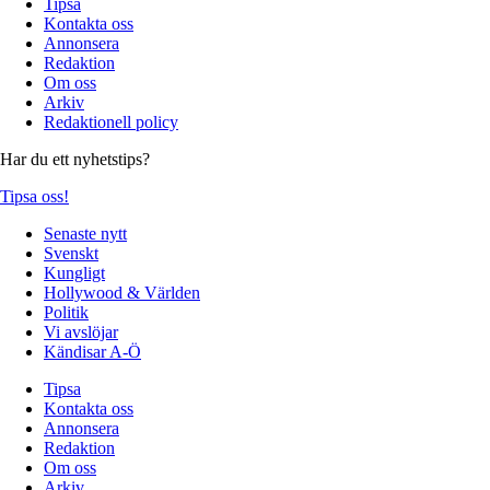
Tipsa
Kontakta oss
Annonsera
Redaktion
Om oss
Arkiv
Redaktionell policy
Har du ett nyhetstips?
Tipsa oss!
Senaste nytt
Svenskt
Kungligt
Hollywood & Världen
Politik
Vi avslöjar
Kändisar A-Ö
Tipsa
Kontakta oss
Annonsera
Redaktion
Om oss
Arkiv