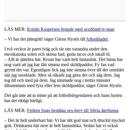
LÄS MER:
Kristin Kaspersen festade med sexdömd tv-man
– Vi har det jättegött! säger Glenn Hysén till
Aftonbladet
.
I två veckor är paret iväg och rår om varandra under den
mexikanska solen och sköna bad, goda tacos och iskall öl.
– Allt är jättebra här. Resan har varit helt fantastisk. Det bästa har
nog varit att jag har fått simma med sköldpaddor. Fy fan vad
grymt det var. Egentligen fick jag inte simma över till det området
när jag snorklade. Men så råkade jag göra det och såg dem. Jag
tog till och med på dem. Jag simmade nog i trettio minuter
tillsammans med fyra eller fem sköldpaddor, säger Glenn Hysén.
Det går inte att ta miste på att fotbollslegendaren och hans hustru
har det riktigt härligt.
LÄS MER:
Fröken Sugs hemliga sex-brev till Silvia återfunna
– Det är helt underbart här. Vi har ätit god mat och druckit mycket
gott. Drinkarna här nere är helt fantastiska. Sedan har vi också