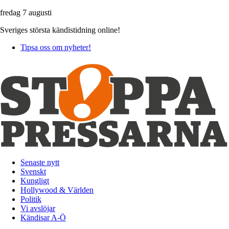
fredag 7 augusti
Sveriges största kändistidning online!
Tipsa oss om nyheter!
Senaste nytt
Svenskt
Kungligt
Hollywood & Världen
Politik
Vi avslöjar
Kändisar A-Ö