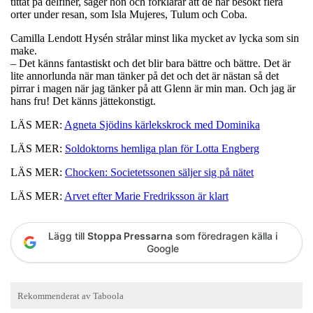
tittat på delfiner, säger hon och förklarar att de har besökt flera
orter under resan, som Isla Mujeres, Tulum och Coba.
Camilla Lendott Hysén strålar minst lika mycket av lycka som sin
make.
– Det känns fantastiskt och det blir bara bättre och bättre. Det är
lite annorlunda när man tänker på det och det är nästan så det
pirrar i magen när jag tänker på att Glenn är min man. Och jag är
hans fru! Det känns jättekonstigt.
LÄS MER:
Agneta Sjödins kärlekskrock med Dominika
LÄS MER:
Soldoktorns hemliga plan för Lotta Engberg
LÄS MER:
Chocken: Societetssonen säljer sig på nätet
LÄS MER:
Arvet efter Marie Fredriksson är klart
Lägg till
Stoppa Pressarna
som föredragen källa i
Google