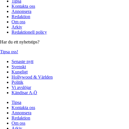
Tipsa
Kontakta oss
Annonsera
Redaktion
Om oss
Arkiv
Redaktionell policy
Har du ett nyhetstips?
Tipsa oss!
Senaste nytt
Svenskt
Kungligt
Hollywood & Världen
Politik
Vi avslöjar
Kändisar A-Ö
Tipsa
Kontakta oss
Annonsera
Redaktion
Om oss
Arkiv