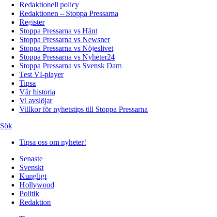
Redaktionell policy
Redaktionen – Stoppa Pressarna
Register
Stoppa Pressarna vs Hänt
Stoppa Pressarna vs Newsner
Stoppa Pressarna vs Nöjeslivet
Stoppa Pressarna vs Nyheter24
Stoppa Pressarna vs Svensk Dam
Test VI-player
Tipsa
Vår historia
Vi avslöjar
Villkor för nyhetstips till Stoppa Pressarna
Sök
Tipsa oss om nyheter!
Senaste
Svenskt
Kungligt
Hollywood
Politik
Redaktion