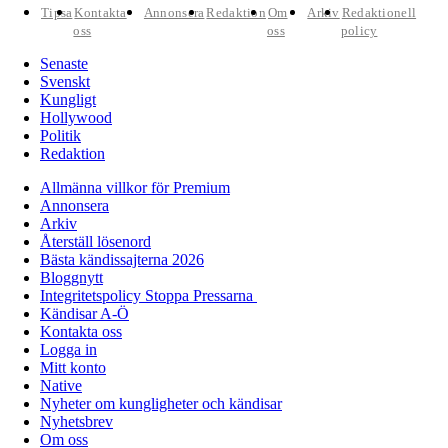
Tipsa
Kontakta
Annonsera
Redaktion
Om
Arkiv
Redaktionell
oss
oss
policy
Senaste
Svenskt
Kungligt
Hollywood
Politik
Redaktion
Allmänna villkor för Premium
Annonsera
Arkiv
Återställ lösenord
Bästa kändissajterna 2026
Bloggnytt
Integritetspolicy Stoppa Pressarna
Kändisar A-Ö
Kontakta oss
Logga in
Mitt konto
Native
Nyheter om kungligheter och kändisar
Nyhetsbrev
Om oss