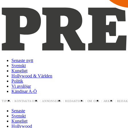
Senaste nytt
Svenskt
Kungligt
Hollywood & Världen
Politik
Vi avslöjar
Kändisar A-Ö
TIPSA
KONTAKTA OSS
ANNONSERA
REDAKTION
OM OSS
ARKIV
REDAK
Senaste
Svenskt
Kungligt
Hollywood