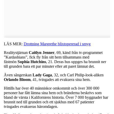
LÄS MER:
Drottning Margrethe blixtopererad i smyg
Realitystjärnan
Caitlyn
Jenner
, 69, känd från tv-programmet
”Kardashians”, fick fly från sitt hem tillsammans med
fästmön
Sophia
Hutchins
, 21. Deras hus uppges ha brunnit ner
till grunden bara ett par minuter efter att paret lämnat det.
Även sångerskan
Lady
Gaga
, 32, och Carl Philip-look-aliken
Orlando
Bloom
, 41, tvingades att evakuera sina hem.
Hittills har över 40 människor omkommit och över 300 000
personer har fått lämna sina hem och bränderna beskrivs som
bland de värsta i Kaliforniens historia. Över 7 000 byggnader har
brunnit ned till grunden och ett sjukhus med 67 patienter
tvingades evakueras häromdagen.