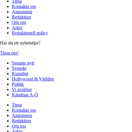
Tipsa
Kontakta oss
Annonsera
Redaktion
Om oss
Arkiv
Redaktionell policy
Har du ett nyhetstips?
Tipsa oss!
Senaste nytt
Svenskt
Kungligt
Hollywood & Världen
Politik
Vi avslöjar
Kändisar A-Ö
Tipsa
Kontakta oss
Annonsera
Redaktion
Om oss
Arkiv