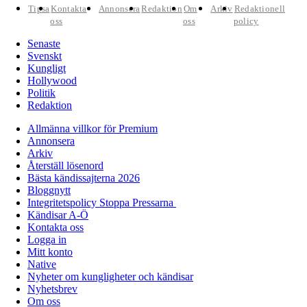
Tipsa
Kontakta
Annonsera
Redaktion
Om
Arkiv
Redaktionell
oss
oss
policy
Senaste
Svenskt
Kungligt
Hollywood
Politik
Redaktion
Allmänna villkor för Premium
Annonsera
Arkiv
Återställ lösenord
Bästa kändissajterna 2026
Bloggnytt
Integritetspolicy Stoppa Pressarna
Kändisar A-Ö
Kontakta oss
Logga in
Mitt konto
Native
Nyheter om kungligheter och kändisar
Nyhetsbrev
Om oss