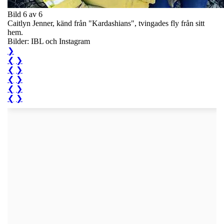
Bild 6 av 6
Caitlyn Jenner, känd från "Kardashians", tvingades fly från sitt
hem.
Bilder: IBL och Instagram
❯
❮
❯
❮
❯
❮
❯
❮
❯
❮
❯