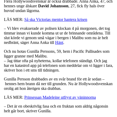
Flera Hollywoodsvenskar är också drabbade. Anna Anka, 47, och
hennes unge älskare
David
Johansson
, 27, fick fly hals över
huvud undan lågorna.
LÄS MER:
Så ska Victorias mentor hantera krisen
– Vi blev evakuerade av polisen klockan 4 på morgonen, det tog
timmar innan vi kunde komma ut ur de brinnande områdena. Till
slut körde vi genom små vägar i bergen i Malibu som nu är helt
nedbränt, säger Anna Anka till
Hänt
.
Och nu hotas Gunilla Perssons, 59, hem i Pacific Pallisades som
ligger granne med Malibu.
– Jag tittar ofta på nyheterna, kollar telefonen ständigt. Och jag
har en katastrof-app på telefonen som meddelar om vi ligger i fara,
skriver hon i ett sms till tidningen.
Gunilla Persson drabbades av en svår brand för ett år sedan –
hennes hem brann då ner till grunden. Nu är Hollywoodsvenskan
orolig att hon återigen ska drabbas.
LÄS MER:
Prinsessan Madeleine utfryst av väninnorna
– Det är en obeskrivlig fasa och en fruktan som aldrig någonsin
helt går bort, skriver Gunilla.