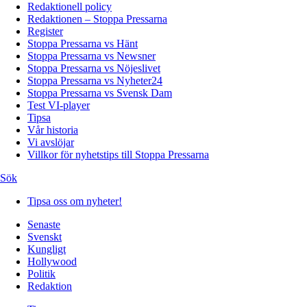
Redaktionell policy
Redaktionen – Stoppa Pressarna
Register
Stoppa Pressarna vs Hänt
Stoppa Pressarna vs Newsner
Stoppa Pressarna vs Nöjeslivet
Stoppa Pressarna vs Nyheter24
Stoppa Pressarna vs Svensk Dam
Test VI-player
Tipsa
Vår historia
Vi avslöjar
Villkor för nyhetstips till Stoppa Pressarna
Sök
Tipsa oss om nyheter!
Senaste
Svenskt
Kungligt
Hollywood
Politik
Redaktion