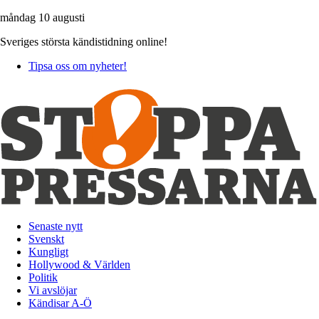
måndag 10 augusti
Sveriges största kändistidning online!
Tipsa oss om nyheter!
Senaste nytt
Svenskt
Kungligt
Hollywood & Världen
Politik
Vi avslöjar
Kändisar A-Ö