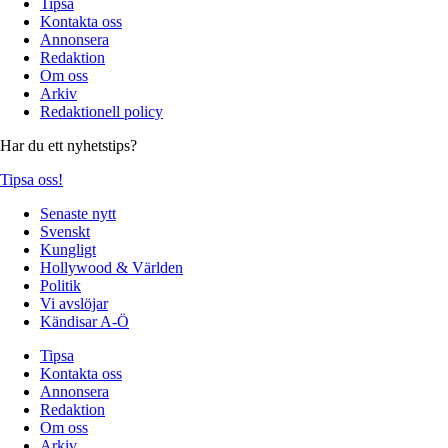
Tipsa
Kontakta oss
Annonsera
Redaktion
Om oss
Arkiv
Redaktionell policy
Har du ett nyhetstips?
Tipsa oss!
Senaste nytt
Svenskt
Kungligt
Hollywood & Världen
Politik
Vi avslöjar
Kändisar A-Ö
Tipsa
Kontakta oss
Annonsera
Redaktion
Om oss
Arkiv