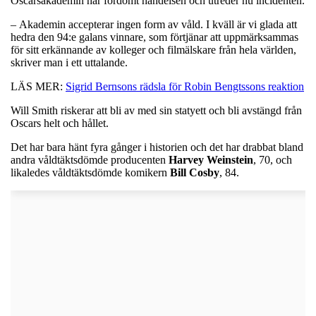
Oscarsakademin har fördömt händelsen och utreder nu incidenten.
– Akademin accepterar ingen form av våld. I kväll är vi glada att
hedra den 94:e galans vinnare, som förtjänar att uppmärksammas
för sitt erkännande av kolleger och filmälskare från hela världen,
skriver man i ett uttalande.
LÄS MER:
Sigrid Bernsons rädsla för Robin Bengtssons reaktion
Will Smith riskerar att bli av med sin statyett och bli avstängd från
Oscars helt och hållet.
Det har bara hänt fyra gånger i historien och det har drabbat bland
andra våldtäktsdömde producenten
Harvey
Weinstein
, 70, och
likaledes våldtäktsdömde komikern
Bill
Cosby
, 84.