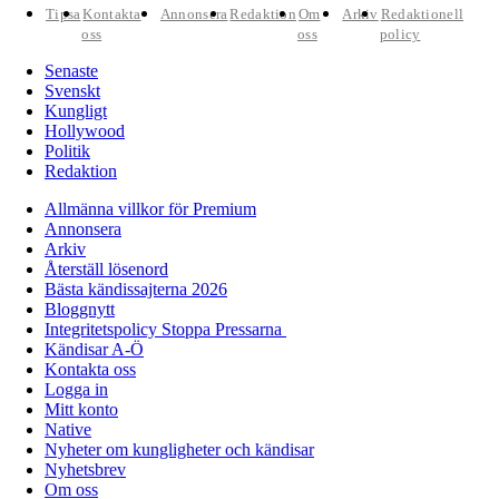
Tipsa
Kontakta
Annonsera
Redaktion
Om
Arkiv
Redaktionell
oss
oss
policy
Senaste
Svenskt
Kungligt
Hollywood
Politik
Redaktion
Allmänna villkor för Premium
Annonsera
Arkiv
Återställ lösenord
Bästa kändissajterna 2026
Bloggnytt
Integritetspolicy Stoppa Pressarna
Kändisar A-Ö
Kontakta oss
Logga in
Mitt konto
Native
Nyheter om kungligheter och kändisar
Nyhetsbrev
Om oss