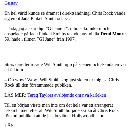
Gustav
En hel värld kunde se dramat i direktsändning. Chris Rock vände
sig emot Jada Pinkett Smith och sa.
– Jada, jag älskar dig. ”GI Jane 2”, utbrast komikern och
anspelade på Jada Pinkett Smiths rakade huvud likt
Demi
Moore
,
59, hade i filmen ”GI Jane” från 1997.
Strax därefter rusade Will Smith upp på scenen och skandalen var
ett faktum.
– Oh wow! Wow! Will Smith slog just skiten ur mig, sa Chris
Rock till den förstummade publiken.
LÄS MER:
Tareq Taylors avslöjande om nya kärleken
Till en början visste man inte om det hela var ett arrangerat
”skämt” men efter att Will Smith började skrika åt Chris Rock
förstod publiken att de just bevittnat Hollywoodhistoria.
LÄS