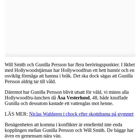
Will Smith och Gunilla Persson har flera beröringspunkter. I likhet
med Hollywoodstjärnan har Hollywoodfrun ett hett humör och en
osviklig förmåga att hamna i bråk. Det ska dock sägas att Gunilla
Persson aldrig tar till våld.
Däremot har Gunilla Persson blivit utsatt för våld, vi minns alla
Hollywoodfru-lunchen då
Åsa
Vesterlund
, 48, både knuffade
Gunilla och dessutom kastade ett vattenglas mot henne.
LÄS MER:
Niclas Wahlgren i chock efter skottdrama på gymmet
Benägenheten att komma i konflikter är emellertid inte enda
kopplingen mellan Gunilla Persson och Will Smith. De bägge har
även en gemensam nära vän.