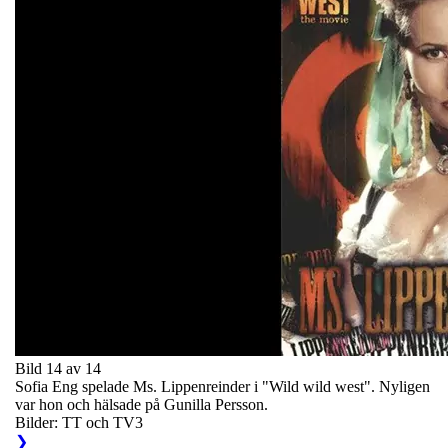
Bild 14 av 14
Sofia Eng spelade Ms. Lippenreinder i "Wild wild west". Nyligen
var hon och hälsade på Gunilla Persson.
Bilder: TT och TV3
❯