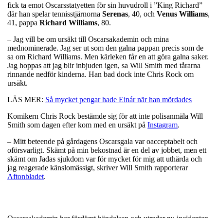
fick ta emot Oscarsstatyetten för sin huvudroll i ”King Richard”
där han spelar tennisstjärnorna
Serenas
, 40, och
Venus
Williams
,
41, pappa
Richard
Williams
, 80.
– Jag vill be om ursäkt till Oscarsakademin och mina
mednominerade. Jag ser ut som den galna pappan precis som de
sa om Richard Williams. Men kärleken får en att göra galna saker.
Jag hoppas att jag blir inbjuden igen, sa Will Smith med tårarna
rinnande nedför kinderna. Han bad dock inte Chris Rock om
ursäkt.
LÄS MER:
Så mycket pengar hade Einár när han mördades
Komikern Chris Rock bestämde sig för att inte polisanmäla Will
Smith som dagen efter kom med en ursäkt på
Instagram
.
– Mitt beteende på gårdagens Oscarsgala var oacceptabelt och
oförsvarligt. Skämt på min bekostnad är en del av jobbet, men ett
skämt om Jadas sjukdom var för mycket för mig att uthärda och
jag reagerade känslomässigt, skriver Will Smith rapporterar
Aftonbladet
.