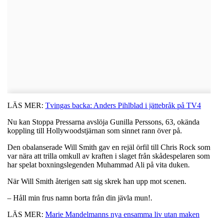
LÄS MER:
Tvingas backa: Anders Pihlblad i jättebråk på TV4
Nu kan Stoppa Pressarna avslöja Gunilla Perssons, 63, okända
koppling till Hollywoodstjärnan som sinnet rann över på.
Den obalanserade Will Smith gav en rejäl örfil till Chris Rock som
var nära att trilla omkull av kraften i slaget från skådespelaren som
har spelat boxningslegenden Muhammad Ali på vita duken.
När Will Smith återigen satt sig skrek han upp mot scenen.
– Håll min frus namn borta från din jävla mun!.
LÄS MER:
Marie Mandelmanns nya ensamma liv utan maken