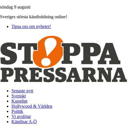
söndag 9 augusti
Sveriges största kändistidning online!
Tipsa oss om nyheter!
Senaste nytt
Svenskt
Kungligt
Hollywood & Världen
Politik
Vi avslöjar
Kändisar A-Ö