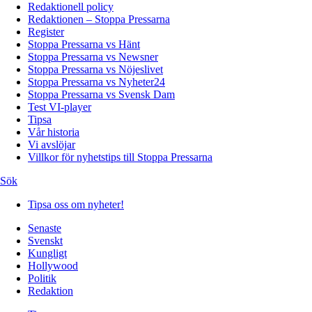
Redaktionell policy
Redaktionen – Stoppa Pressarna
Register
Stoppa Pressarna vs Hänt
Stoppa Pressarna vs Newsner
Stoppa Pressarna vs Nöjeslivet
Stoppa Pressarna vs Nyheter24
Stoppa Pressarna vs Svensk Dam
Test VI-player
Tipsa
Vår historia
Vi avslöjar
Villkor för nyhetstips till Stoppa Pressarna
Sök
Tipsa oss om nyheter!
Senaste
Svenskt
Kungligt
Hollywood
Politik
Redaktion