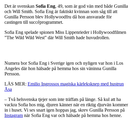
Det är svenskan
Sofia
Eng
, 49, som är god vän med både Gunilla
och Will Smith. Sofia Eng är faktiskt kvinnan som såg till att
Gunilla Persson blev Hollywoodfru då hon ansvarade för
castingen till succéprogrammet.
Sofia Eng spelade spionen Miss Lippenrieder i Hollywoodfilmen
”The Wild Wild West” där Will Smith hade huvudrollen.
Numera bor Sofia Eng i Sverige igen och nyligen var hon i Los
Angeles där hon hälsade på hemma hos sin väninna Gunilla
Persson.
LÄS MER:
Emilio Ingrossos magiska kärleksknep med hustrun
Åsa
– Två helsvenska tjejer som inte träffats på länge. Så kul att ha
vackra Sofia hos mig, djuren känner när en riktig djurvän kommer
in i huset. Vi ses snart igen hoppas jag, skrev Gunilla Persson på
Instagram
när Sofia Eng var och hälsade på hemma hos henne.