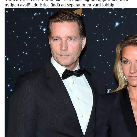
nyligen avslöjade Erica ändå att separationen varit jobbig.