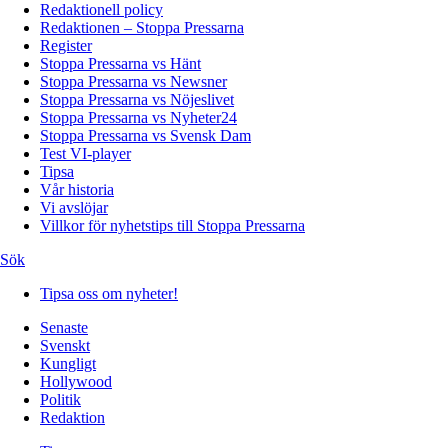
Redaktionell policy
Redaktionen – Stoppa Pressarna
Register
Stoppa Pressarna vs Hänt
Stoppa Pressarna vs Newsner
Stoppa Pressarna vs Nöjeslivet
Stoppa Pressarna vs Nyheter24
Stoppa Pressarna vs Svensk Dam
Test VI-player
Tipsa
Vår historia
Vi avslöjar
Villkor för nyhetstips till Stoppa Pressarna
Sök
Tipsa oss om nyheter!
Senaste
Svenskt
Kungligt
Hollywood
Politik
Redaktion