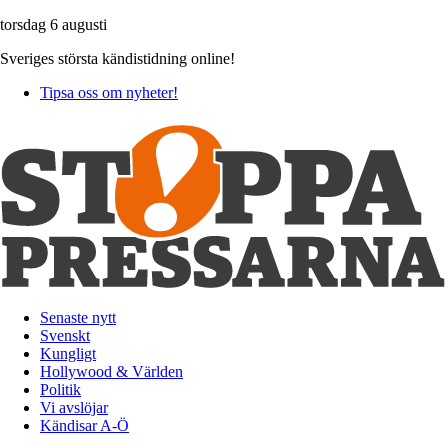
torsdag 6 augusti
Sveriges största kändistidning online!
Tipsa oss om nyheter!
Senaste nytt
Svenskt
Kungligt
Hollywood & Världen
Politik
Vi avslöjar
Kändisar A-Ö