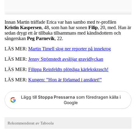
Innan Martin träffade Erica var han sambo med tv-profilen
Kristin Kaspersen
, 48, som han har sonen
Filip
, 20, med. Han är
sedan drygt ett år tillbaka tillsammans med kändisdottern och
sångerskan
Peg Parnevik
, 22.
LÄS MER:
Martin Timell slog ner reporter på innekrog
LÄS MER:
Jenny Strömstedt avslöjar gravidlyckan
LÄS MER:
Filippa Reinfeldts plötsliga kärlekskrasch!
LÄS MER:
Kungen: ”Hon är förlamad i ansiktet!”
Lägg till
Stoppa Pressarna
som föredragen källa i
Google