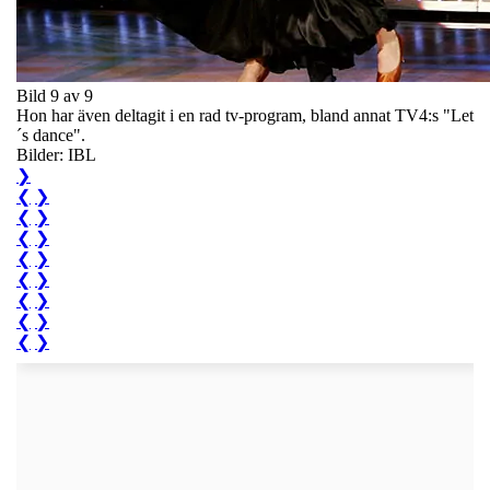
Bild 9 av 9
Hon har även deltagit i en rad tv-program, bland annat TV4:s "Let
´s dance".
Bilder: IBL
❯
❮
❯
❮
❯
❮
❯
❮
❯
❮
❯
❮
❯
❮
❯
❮
❯