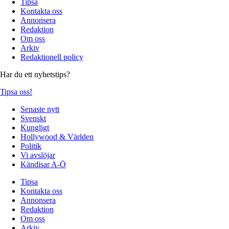
Tipsa
Kontakta oss
Annonsera
Redaktion
Om oss
Arkiv
Redaktionell policy
Har du ett nyhetstips?
Tipsa oss!
Senaste nytt
Svenskt
Kungligt
Hollywood & Världen
Politik
Vi avslöjar
Kändisar A-Ö
Tipsa
Kontakta oss
Annonsera
Redaktion
Om oss
Arkiv