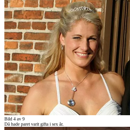
Bild 4 av 9
Då hade paret varit gifta i sex år.