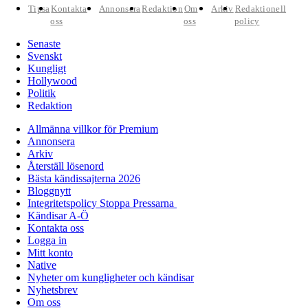
Tipsa
Kontakta
Annonsera
Redaktion
Om
Arkiv
Redaktionell
oss
oss
policy
Senaste
Svenskt
Kungligt
Hollywood
Politik
Redaktion
Allmänna villkor för Premium
Annonsera
Arkiv
Återställ lösenord
Bästa kändissajterna 2026
Bloggnytt
Integritetspolicy Stoppa Pressarna
Kändisar A-Ö
Kontakta oss
Logga in
Mitt konto
Native
Nyheter om kungligheter och kändisar
Nyhetsbrev
Om oss