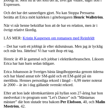
jobbigt år. Men nu är det som det är, livet går vidare, säger hon i
Expressen.
Och det har det sannerligen gjort. Nu kan Stoppa Pressarna
berätta att Erica mött kärleken i göteborgaren
Henric Wallström
.
När vi når henne bekräftar hon att de har en relation, men är i
övrigt relativt fåordig.
LÄS MER:
Kristin Kaspersen om romansen med Reinfeldt
– Det har varit ett jobbigt år efter skilsmässan. Men jag är lycklig
och mår bra. Jättebra! Vi har varit ihop ett tag.
Henric är 49 år gammal och jobbar i elektrikerbranschen. Liksom
Erica har han barn sedan tidigare.
Erica Johansson är Sveriges bästa längdhopperska genom tiderna
och har bland annat tolv SM-guld och ett EM-guld på sin
meritlista. Hennes personliga rekord i längd – 6,99 meter noterat
år 2000 – är än i dag gällande svenskt rekord.
Efter att hon lade idrottskarriären på hyllan som 27-åring har hon
medverkat i tv-program som ”Let’s Dance” och ”Mästarnas
mästare” där hon slutade trea bakom
Per Elofsson
, 40, och
Malin
Moström
, 42.