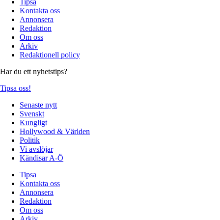
Tipsa
Kontakta oss
Annonsera
Redaktion
Om oss
Arkiv
Redaktionell policy
Har du ett nyhetstips?
Tipsa oss!
Senaste nytt
Svenskt
Kungligt
Hollywood & Världen
Politik
Vi avslöjar
Kändisar A-Ö
Tipsa
Kontakta oss
Annonsera
Redaktion
Om oss
Arkiv