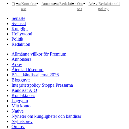
Tipsa
Kontakta
Annonsera
Redaktion
Om
Arkiv
Redaktionell
oss
oss
policy
Senaste
Svenskt
Kungligt
Hollywood
Politik
Redaktion
Allmänna villkor för Premium
Annonsera
Arkiv
Återställ lösenord
Bästa kändissajterna 2026
Bloggnytt
Integritetspolicy Stoppa Pressarna
Kändisar A-Ö
Kontakta oss
Logga in
Mitt konto
Native
Nyheter om kungligheter och kändisar
Nyhetsbrev
Om oss