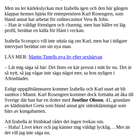
Men nu ler kärlekslyckan mot Izabella igen och den här gången
klappar hennes hjärta för entreprenören Karl Rosengren, som
bland annat har arbetat för onlinecasinot Vera & John.
– Han är väldigt förmögen och charmig, men han håller en låg
profil, berättar en källa för Hänt i veckan.
Izabella Scorupco vill inte uttala sig om Karl, men har i tidigare
intervjuer berättat om sin nya man.
LÄS MER:
Martin Timells nya liv efter sexhärvan
– Låt mig säga så här: Det finns en kär person i mitt liv nu. Det är
så nytt, så jag vågar inte säga något mer, sa hon nyligen i
Aftonbladet.
Enligt uppgiftslämnaren kommer Izabella och Karl snart att bli
sambos i Miami. Karl Rosengren kommer dock fortsätta att åka till
Sverige där han har en dotter med
Josefine Olsson
, 41, grundare
av klädmärket Greta som bland annat gör sidenklänningar som
bärs av kungabarnen.
Att Izabella är förälskad råder det ingen tvekan om.
– Haha! Livet leker och jag känner mig väldigt lycklig… Mer än
det vill jag inte säga nu.