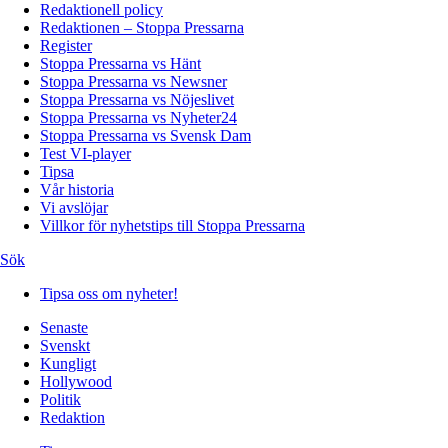
Redaktionell policy
Redaktionen – Stoppa Pressarna
Register
Stoppa Pressarna vs Hänt
Stoppa Pressarna vs Newsner
Stoppa Pressarna vs Nöjeslivet
Stoppa Pressarna vs Nyheter24
Stoppa Pressarna vs Svensk Dam
Test VI-player
Tipsa
Vår historia
Vi avslöjar
Villkor för nyhetstips till Stoppa Pressarna
Sök
Tipsa oss om nyheter!
Senaste
Svenskt
Kungligt
Hollywood
Politik
Redaktion