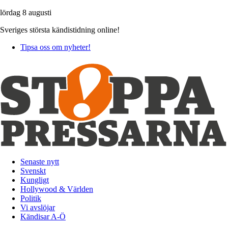
lördag 8 augusti
Sveriges största kändistidning online!
Tipsa oss om nyheter!
Senaste nytt
Svenskt
Kungligt
Hollywood & Världen
Politik
Vi avslöjar
Kändisar A-Ö