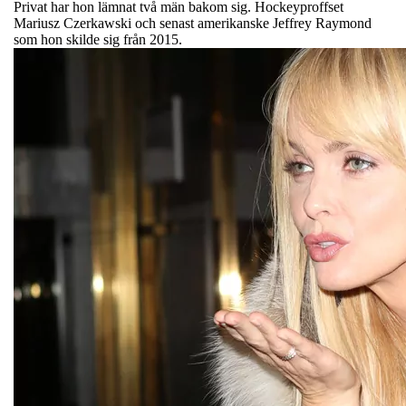
Privat har hon lämnat två män bakom sig. Hockeyproffset
Mariusz Czerkawski och senast amerikanske Jeffrey Raymond
som hon skilde sig från 2015.