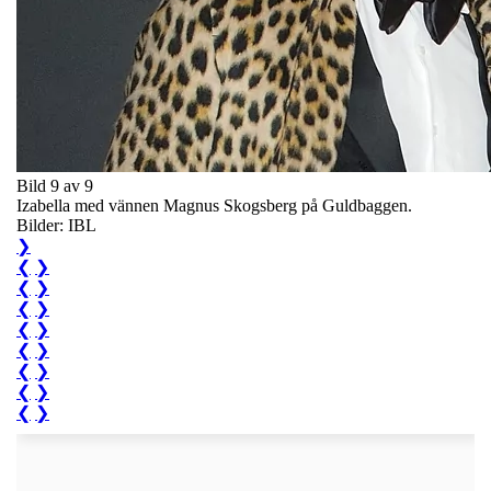
Bild 9 av 9
Izabella med vännen Magnus Skogsberg på Guldbaggen.
Bilder: IBL
❯
❮
❯
❮
❯
❮
❯
❮
❯
❮
❯
❮
❯
❮
❯
❮
❯