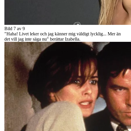
Bild 7 av 9
"Haha! Livet leker och jag känner mig väldigt lycklig... Mer än
det vill jag inte säga nu" berättar Izabella.