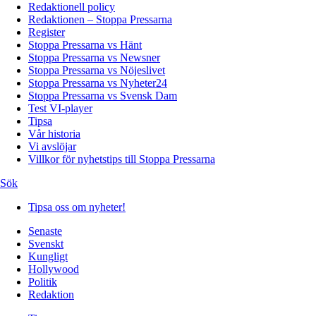
Redaktionell policy
Redaktionen – Stoppa Pressarna
Register
Stoppa Pressarna vs Hänt
Stoppa Pressarna vs Newsner
Stoppa Pressarna vs Nöjeslivet
Stoppa Pressarna vs Nyheter24
Stoppa Pressarna vs Svensk Dam
Test VI-player
Tipsa
Vår historia
Vi avslöjar
Villkor för nyhetstips till Stoppa Pressarna
Sök
Tipsa oss om nyheter!
Senaste
Svenskt
Kungligt
Hollywood
Politik
Redaktion