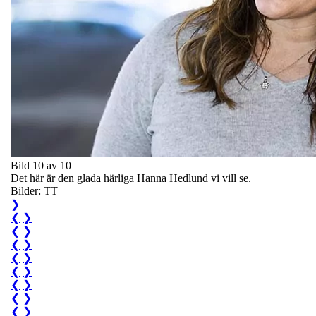
Bild 10 av 10
Det här är den glada härliga Hanna Hedlund vi vill se.
Bilder: TT
❯
❮
❯
❮
❯
❮
❯
❮
❯
❮
❯
❮
❯
❮
❯
❮
❯