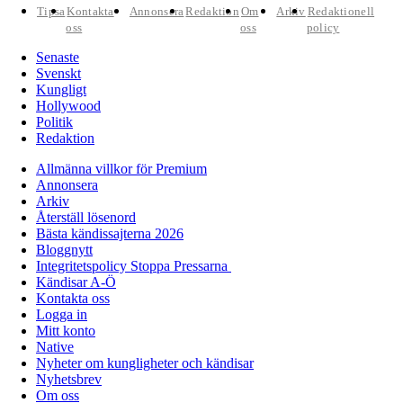
Tipsa
Kontakta
Annonsera
Redaktion
Om
Arkiv
Redaktionell
oss
oss
policy
Senaste
Svenskt
Kungligt
Hollywood
Politik
Redaktion
Allmänna villkor för Premium
Annonsera
Arkiv
Återställ lösenord
Bästa kändissajterna 2026
Bloggnytt
Integritetspolicy Stoppa Pressarna
Kändisar A-Ö
Kontakta oss
Logga in
Mitt konto
Native
Nyheter om kungligheter och kändisar
Nyhetsbrev
Om oss