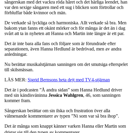
sångerskan med det vackra röda håret och det härliga leendet, han
var den sexige sångaren med ett sug i blicken som förtrollar och
förbluffar både kvinnor och män.
De verkade så lyckliga och harmoniska. Allt verkade så bra. Men
bakom ytan fanns ett okänt mörker och för många är det än i dag
svårt att ta in nyheten att Hanna och Martin inte längre är ett par.
Det är inte bara alla fans och följare som är förundrade efter
separationen, även Hanna Hedlund är bedrövad, men av andra
anledningar.
Nu berättar musikalstjärnan sanningen om det smutsiga efterspelet
till skilsmässan.
LÄS MER:
Sigrid Bernsons heta dejt med TV4-stjärnan
Det är i podcasten ”Å andra sidan” som Hanna Hedlund driver
med sin kändisväninna
Jessica Wahlgren
, 46, som sanningen
kommer fram.
Sångerskan berättar om sin ilska och frustration över alla
välmenande kommentarer av typen ”Ni som var så bra ihop”.
Det är många som knappt känner varken Hanna eller Martin som
dristar sig till den typen av kommentarer.