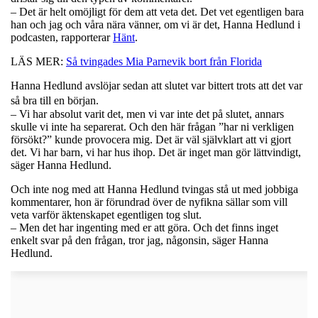
– Det är helt omöjligt för dem att veta det. Det vet egentligen bara
han och jag och våra nära vänner, om vi är det, Hanna Hedlund i
podcasten, rapporterar
Hänt
.
LÄS MER:
Så tvingades Mia Parnevik bort från Florida
Hanna Hedlund avslöjar sedan att slutet var bittert trots att det var
så bra till en början.
– Vi har absolut varit det, men vi var inte det på slutet, annars
skulle vi inte ha separerat. Och den här frågan ”har ni verkligen
försökt?” kunde provocera mig. Det är väl självklart att vi gjort
det. Vi har barn, vi har hus ihop. Det är inget man gör lättvindigt,
säger Hanna Hedlund.
Och inte nog med att Hanna Hedlund tvingas stå ut med jobbiga
kommentarer, hon är förundrad över de nyfikna sällar som vill
veta varför äktenskapet egentligen tog slut.
– Men det har ingenting med er att göra. Och det finns inget
enkelt svar på den frågan, tror jag, någonsin, säger Hanna
Hedlund.