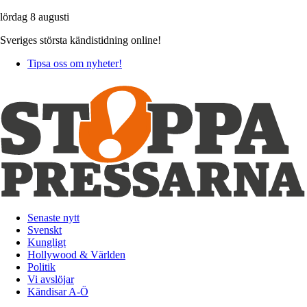
lördag 8 augusti
Sveriges största kändistidning online!
Tipsa oss om nyheter!
Senaste nytt
Svenskt
Kungligt
Hollywood & Världen
Politik
Vi avslöjar
Kändisar A-Ö