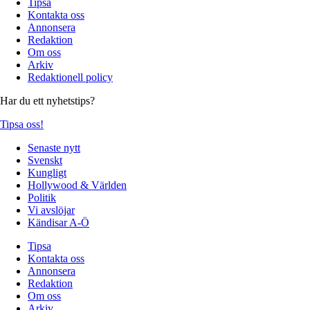
Tipsa
Kontakta oss
Annonsera
Redaktion
Om oss
Arkiv
Redaktionell policy
Har du ett nyhetstips?
Tipsa oss!
Senaste nytt
Svenskt
Kungligt
Hollywood & Världen
Politik
Vi avslöjar
Kändisar A-Ö
Tipsa
Kontakta oss
Annonsera
Redaktion
Om oss
Arkiv