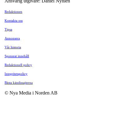
Ansvarig utgivare: Daniel Nyhlén
Redaktionen
Kontakta oss
Tipsa
Annonsera
Vår historia
Sponsrat innehåll
Redaktionell policy
Integritetspolicy
Bästa kändissajterna
© Nya Media i Norden AB