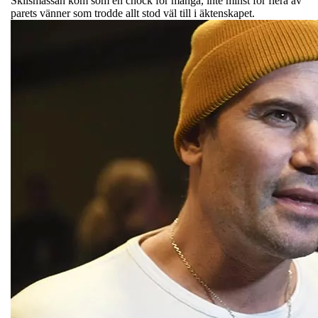
Skilsmässan kom som en chock för många, inte minst för flera av
parets vänner som trodde allt stod väl till i äktenskapet.