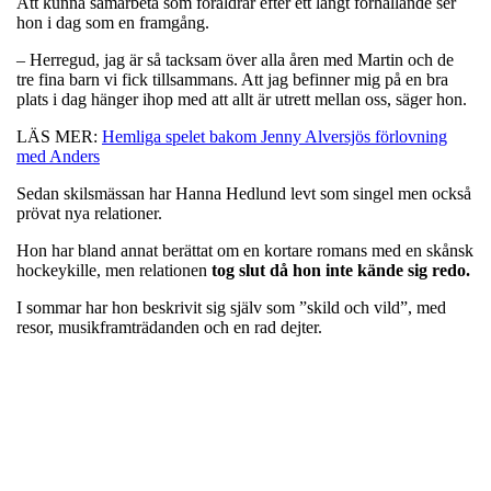
Att kunna samarbeta som föräldrar efter ett långt förhållande ser
hon i dag som en framgång.
– Herregud, jag är så tacksam över alla åren med Martin och de
tre fina barn vi fick tillsammans. Att jag befinner mig på en bra
plats i dag hänger ihop med att allt är utrett mellan oss, säger hon.
LÄS MER:
Hemliga spelet bakom Jenny Alversjös förlovning
med Anders
Sedan skilsmässan har Hanna Hedlund levt som singel men också
prövat nya relationer.
Hon har bland annat berättat om en kortare romans med en skånsk
hockeykille, men relationen
tog slut då hon inte kände sig redo.
I sommar har hon beskrivit sig själv som ”skild och vild”, med
resor, musikframträdanden och en rad dejter.