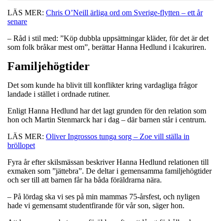
LÄS MER:
Chris O’Neill ärliga ord om Sverige-flytten – ett år
senare
– Råd i stil med: ”Köp dubbla uppsättningar kläder, för det är det
som folk bråkar mest om”, berättar Hanna Hedlund i Icakuriren.
Familjehögtider
Det som kunde ha blivit till konflikter kring vardagliga frågor
landade i stället i ordnade rutiner.
Enligt Hanna Hedlund har det lagt grunden för den relation som
hon och Martin Stenmarck har i dag – där barnen står i centrum.
LÄS MER:
Oliver Ingrossos tunga sorg – Zoe vill ställa in
bröllopet
Fyra år efter skilsmässan beskriver Hanna Hedlund relationen till
exmaken som ”jättebra”. De deltar i gemensamma familjehögtider
och ser till att barnen får ha båda föräldrarna nära.
– På lördag ska vi ses på min mammas 75-årsfest, och nyligen
hade vi gemensamt studentfirande för vår son, säger hon.