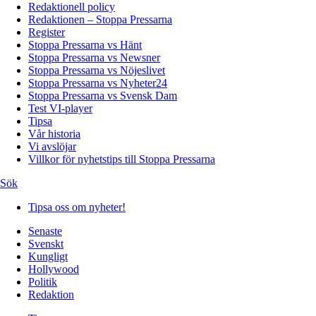
Redaktionell policy
Redaktionen – Stoppa Pressarna
Register
Stoppa Pressarna vs Hänt
Stoppa Pressarna vs Newsner
Stoppa Pressarna vs Nöjeslivet
Stoppa Pressarna vs Nyheter24
Stoppa Pressarna vs Svensk Dam
Test VI-player
Tipsa
Vår historia
Vi avslöjar
Villkor för nyhetstips till Stoppa Pressarna
Sök
Tipsa oss om nyheter!
Senaste
Svenskt
Kungligt
Hollywood
Politik
Redaktion