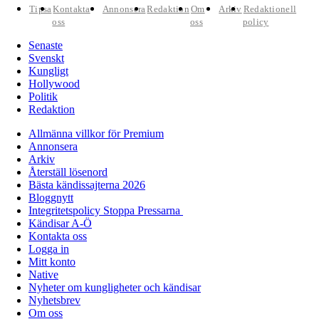
Tipsa
Kontakta
Annonsera
Redaktion
Om
Arkiv
Redaktionell
oss
oss
policy
Senaste
Svenskt
Kungligt
Hollywood
Politik
Redaktion
Allmänna villkor för Premium
Annonsera
Arkiv
Återställ lösenord
Bästa kändissajterna 2026
Bloggnytt
Integritetspolicy Stoppa Pressarna
Kändisar A-Ö
Kontakta oss
Logga in
Mitt konto
Native
Nyheter om kungligheter och kändisar
Nyhetsbrev
Om oss