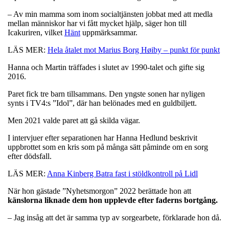
– Av min mamma som inom socialtjänsten jobbat med att medla
mellan människor har vi fått mycket hjälp, säger hon till
Icakuriren, vilket
Hänt
uppmärksammar.
LÄS MER:
Hela åtalet mot Marius Borg Høiby – punkt för punkt
Hanna och Martin träffades i slutet av 1990-talet och gifte sig
2016.
Paret fick tre barn tillsammans. Den yngste sonen har nyligen
synts i TV4:s ”Idol”, där han belönades med en guldbiljett.
Men 2021 valde paret att gå skilda vägar.
I intervjuer efter separationen har Hanna Hedlund beskrivit
uppbrottet som en kris som på många sätt påminde om en sorg
efter dödsfall.
LÄS MER:
Anna Kinberg Batra fast i stöldkontroll på Lidl
När hon gästade ”Nyhetsmorgon” 2022 berättade hon att
känslorna liknade dem hon upplevde efter faderns bortgång.
– Jag insåg att det är samma typ av sorgearbete, förklarade hon då.