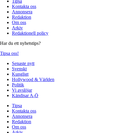
Tipsa
Kontakta oss
Annonsera
Redaktion
Om oss
Arkiv
Redaktionell policy
Har du ett nyhetstips?
Tipsa oss!
Senaste nytt
Svenskt
Kungligt
Hollywood & Världen
Politik
Vi avslöjar
Kändisar A-Ö
Tipsa
Kontakta oss
Annonsera
Redaktion
Om oss
Arkiv