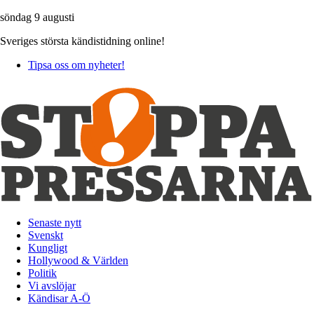
söndag 9 augusti
Sveriges största kändistidning online!
Tipsa oss om nyheter!
Senaste nytt
Svenskt
Kungligt
Hollywood & Världen
Politik
Vi avslöjar
Kändisar A-Ö