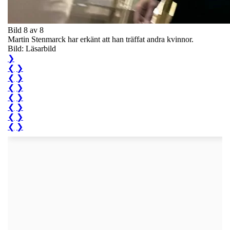
Bild 8 av 8
Martin Stenmarck har erkänt att han träffat andra kvinnor.
Bild: Läsarbild
❯
❮
❯
❮
❯
❮
❯
❮
❯
❮
❯
❮
❯
❮
❯