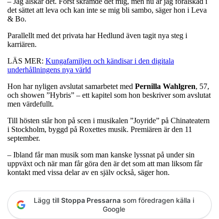
– Jag älskar det. Först skrämde det mig, men nu är jag förälskad i
det sättet att leva och kan inte se mig bli sambo, säger hon i Leva
& Bo.
Parallellt med det privata har Hedlund även tagit nya steg i
karriären.
LÄS MER:
Kungafamiljen och kändisar i den digitala
underhållningens nya värld
Hon har nyligen avslutat samarbetet med
Pernilla
Wahlgren
, 57,
och showen ”Hybris” – ett kapitel som hon beskriver som avslutat
men värdefullt.
Till hösten står hon på scen i musikalen ”Joyride” på Chinateatern
i Stockholm, byggd på Roxettes musik. Premiären är den 11
september.
– Ibland får man musik som man kanske lyssnat på under sin
uppväxt och när man får göra den är det som att man liksom får
kontakt med vissa delar av en själv också, säger hon.
Lägg till
Stoppa Pressarna
som föredragen källa i
Google