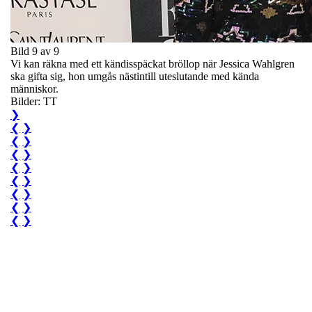
Bild 9 av 9
Vi kan räkna med ett kändisspäckat bröllop när Jessica Wahlgren
ska gifta sig, hon umgås nästintill uteslutande med kända
människor.
Bilder: TT
❯
❮
❯
❮
❯
❮
❯
❮
❯
❮
❯
❮
❯
❮
❯
❮
❯