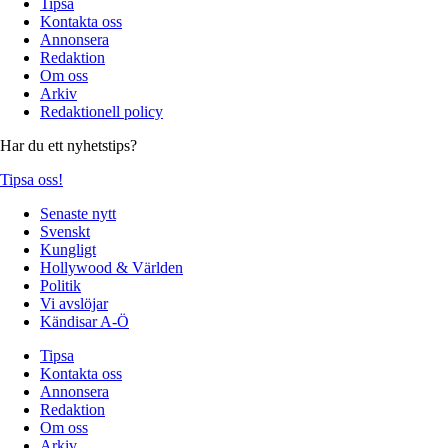
Tipsa
Kontakta oss
Annonsera
Redaktion
Om oss
Arkiv
Redaktionell policy
Har du ett nyhetstips?
Tipsa oss!
Senaste nytt
Svenskt
Kungligt
Hollywood & Världen
Politik
Vi avslöjar
Kändisar A-Ö
Tipsa
Kontakta oss
Annonsera
Redaktion
Om oss
Arkiv