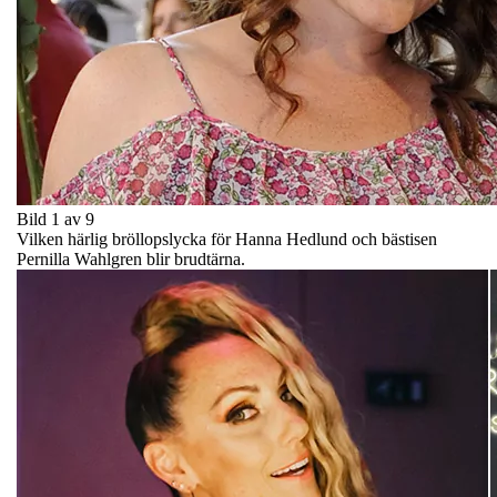
Bild 1 av 9
Vilken härlig bröllopslycka för Hanna Hedlund och bästisen
Pernilla Wahlgren blir brudtärna.