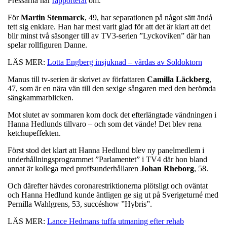
Pressarna har
rapporterat
om.
För
Martin
Stenmarck
, 49, har separationen på något sätt ändå
tett sig enklare. Han har mest varit glad för att det är klart att det
blir minst två säsonger till av TV3-serien ”Lyckoviken” där han
spelar rollfiguren Danne.
LÄS MER:
Lotta Engberg insjuknad – vårdas av Soldoktorn
Manus till tv-serien är skrivet av författaren
Camilla
Läckberg
,
47, som är en nära vän till den sexige sångaren med den berömda
sängkammarblicken.
Mot slutet av sommaren kom dock det efterlängtade vändningen i
Hanna Hedlunds tillvaro – och som det vände! Det blev rena
ketchupeffekten.
Först stod det klart att Hanna Hedlund blev ny panelmedlem i
underhållningsprogrammet ”Parlamentet” i TV4 där hon bland
annat är kollega med proffsunderhållaren
Johan
Rheborg
, 58.
Och därefter hävdes coronarestriktionerna plötsligt och oväntat
och Hanna Hedlund kunde äntligen ge sig ut på Sverigeturné med
Pernilla Wahlgrens, 53, succéshow ”Hybris”.
LÄS MER:
Lance Hedmans tuffa utmaning efter rehab