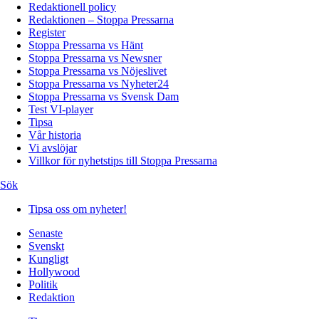
Redaktionell policy
Redaktionen – Stoppa Pressarna
Register
Stoppa Pressarna vs Hänt
Stoppa Pressarna vs Newsner
Stoppa Pressarna vs Nöjeslivet
Stoppa Pressarna vs Nyheter24
Stoppa Pressarna vs Svensk Dam
Test VI-player
Tipsa
Vår historia
Vi avslöjar
Villkor för nyhetstips till Stoppa Pressarna
Sök
Tipsa oss om nyheter!
Senaste
Svenskt
Kungligt
Hollywood
Politik
Redaktion