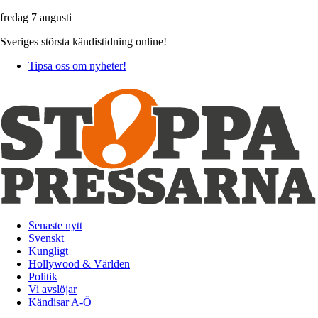
fredag 7 augusti
Sveriges största kändistidning online!
Tipsa oss om nyheter!
Senaste nytt
Svenskt
Kungligt
Hollywood & Världen
Politik
Vi avslöjar
Kändisar A-Ö