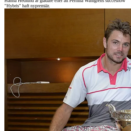
Hanna Hedlund är gladare efter att Pernilla Wahlgrens succéshow
"Hybris" haft nypremiär.