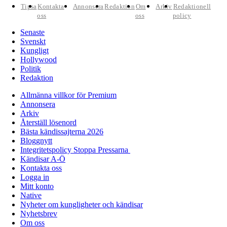
Tipsa
Kontakta
Annonsera
Redaktion
Om
Arkiv
Redaktionell
oss
oss
policy
Senaste
Svenskt
Kungligt
Hollywood
Politik
Redaktion
Allmänna villkor för Premium
Annonsera
Arkiv
Återställ lösenord
Bästa kändissajterna 2026
Bloggnytt
Integritetspolicy Stoppa Pressarna
Kändisar A-Ö
Kontakta oss
Logga in
Mitt konto
Native
Nyheter om kungligheter och kändisar
Nyhetsbrev
Om oss