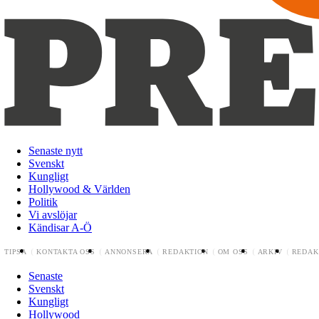
Senaste nytt
Svenskt
Kungligt
Hollywood & Världen
Politik
Vi avslöjar
Kändisar A-Ö
TIPSA
KONTAKTA OSS
ANNONSERA
REDAKTION
OM OSS
ARKIV
REDAK
Senaste
Svenskt
Kungligt
Hollywood