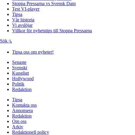
Stoppa Pressarna vs Svensk Dam
Test VI-player
Tipsa
Vår historia
Vi avslöjar
Villkor för nyhetstips till Stoppa Pressarna
Sök
Tipsa oss om nyheter!
Senaste
Svenskt
Kungligt
Hollywood
Politik
Redaktion
Tipsa
Kontakta oss
Annonsera
Redaktion
Om oss
Arkiv
Redaktionell policy