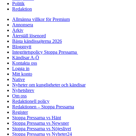
Politik
Redaktion
Allmänna villkor för Premium
Annonsera
Arkiv
Återställ lösenord
Bästa kändissajterna 2026
Bloggnytt
Integritetspolicy Stoppa Pressarna
Kändisar A-Ö
Kontakta oss
Logga in
Mitt konto
Native
Nyheter om kungligheter och kändisar
Nyhetsbrev
Om oss
Redaktionell policy
Redaktionen – Stoppa Pressarna
Register
Stoppa Pressarna vs Hänt
Stoppa Pressarna vs Newsner
Stoppa Pressarna vs Nöjeslivet
Stoppa Pressarna vs Nyheter24