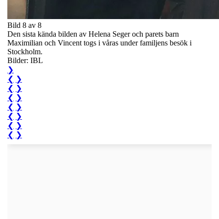
Bild 8 av 8
Den sista kända bilden av Helena Seger och parets barn
Maximilian och Vincent togs i våras under familjens besök i
Stockholm.
Bilder: IBL
❯
❮
❯
❮
❯
❮
❯
❮
❯
❮
❯
❮
❯
❮
❯