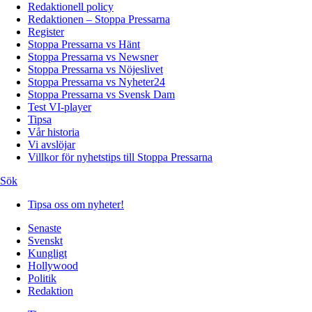
Redaktionell policy
Redaktionen – Stoppa Pressarna
Register
Stoppa Pressarna vs Hänt
Stoppa Pressarna vs Newsner
Stoppa Pressarna vs Nöjeslivet
Stoppa Pressarna vs Nyheter24
Stoppa Pressarna vs Svensk Dam
Test VI-player
Tipsa
Vår historia
Vi avslöjar
Villkor för nyhetstips till Stoppa Pressarna
Sök
Tipsa oss om nyheter!
Senaste
Svenskt
Kungligt
Hollywood
Politik
Redaktion