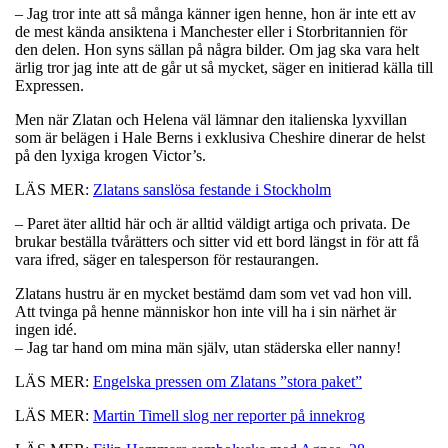
– Jag tror inte att så många känner igen henne, hon är inte ett av
de mest kända ansiktena i Manchester eller i Storbritannien för
den delen. Hon syns sällan på några bilder. Om jag ska vara helt
ärlig tror jag inte att de går ut så mycket, säger en initierad källa till
Expressen.
Men när Zlatan och Helena väl lämnar den italienska lyxvillan
som är belägen i Hale Berns i exklusiva Cheshire dinerar de helst
på den lyxiga krogen Victor’s.
LÄS MER:
Zlatans sanslösa festande i Stockholm
– Paret äter alltid här och är alltid väldigt artiga och privata. De
brukar beställa tvårätters och sitter vid ett bord längst in för att få
vara ifred, säger en talesperson för restaurangen.
Zlatans hustru är en mycket bestämd dam som vet vad hon vill.
Att tvinga på henne människor hon inte vill ha i sin närhet är
ingen idé.
– Jag tar hand om mina män själv, utan städerska eller nanny!
LÄS MER:
Engelska pressen om Zlatans ”stora paket”
LÄS MER:
Martin Timell slog ner reporter på innekrog