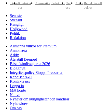
Tipsa
Kontakta
Annonsera
Redaktion
Om
Arkiv
Redaktionell
oss
oss
policy
Senaste
Svenskt
Kungligt
Hollywood
Politik
Redaktion
Allmänna villkor för Premium
Annonsera
Arkiv
Återställ lösenord
Bästa kändissajterna 2026
Bloggnytt
Integritetspolicy Stoppa Pressarna
Kändisar A-Ö
Kontakta oss
Logga in
Mitt konto
Native
Nyheter om kungligheter och kändisar
Nyhetsbrev
Om oss