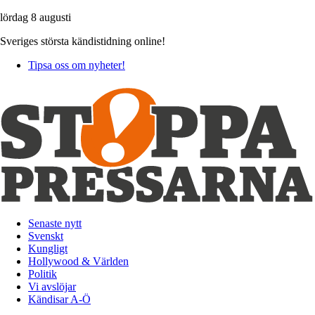
lördag 8 augusti
Sveriges största kändistidning online!
Tipsa oss om nyheter!
Senaste nytt
Svenskt
Kungligt
Hollywood & Världen
Politik
Vi avslöjar
Kändisar A-Ö