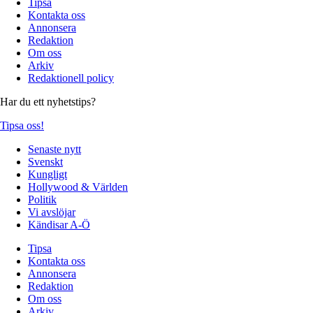
Tipsa
Kontakta oss
Annonsera
Redaktion
Om oss
Arkiv
Redaktionell policy
Har du ett nyhetstips?
Tipsa oss!
Senaste nytt
Svenskt
Kungligt
Hollywood & Världen
Politik
Vi avslöjar
Kändisar A-Ö
Tipsa
Kontakta oss
Annonsera
Redaktion
Om oss
Arkiv