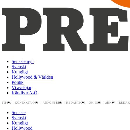
Senaste nytt
Svenskt
Kungligt
Hollywood & Världen
Politik
Vi avslöjar
Kändisar A-Ö
TIPSA
KONTAKTA OSS
ANNONSERA
REDAKTION
OM OSS
ARKIV
REDAK
Senaste
Svenskt
Kungligt
Hollywood