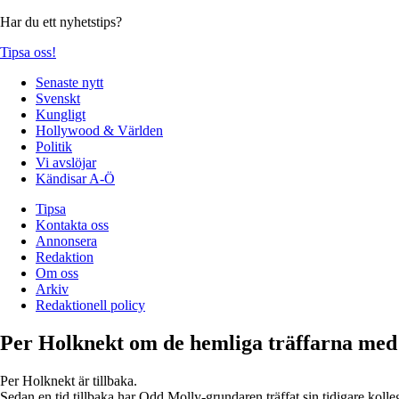
Har du ett nyhetstips?
Tipsa oss!
Senaste nytt
Svenskt
Kungligt
Hollywood & Världen
Politik
Vi avslöjar
Kändisar A-Ö
Tipsa
Kontakta oss
Annonsera
Redaktion
Om oss
Arkiv
Redaktionell policy
Per Holknekt om de hemliga träffarna med
Per Holknekt är tillbaka.
Sedan en tid tillbaka har Odd Molly-grundaren träffat sin tidigare kolleg