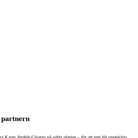
 partnern
a Karin Jimfelt-Ghatan på udda platser – för att inte bli upptäckta.