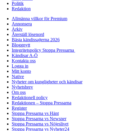
Politik
Redaktion
Allmänna villkor för Premium
Annonsera
Arkiv
Återställ lösenord
Bästa kändissajterna 2026
Bloggnytt
Integritetspolicy Stoppa Pressarna
Kändisar A-Ö
Kontakta oss
Logga in
Mitt konto
Native
Nyheter om kungligheter och kändisar
Nyhetsbrev
Om oss
Redaktionell policy
Redaktionen – Stoppa Pressarna
Register
Stoppa Pressarna vs Hänt
Stoppa Pressarna vs Newsner
Stoppa Pressarna vs Nöjeslivet
Stoppa Pressarna vs Nyheter24