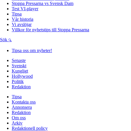
Stoppa Pressarna vs Svensk Dam
Test VI-player
Tipsa
Vår historia
Vi avslöjar
Villkor för nyhetstips till Stoppa Pressarna
Sök
Tipsa oss om nyheter!
Senaste
Svenskt
Kungligt
Hollywood
Politik
Redaktion
Tipsa
Kontakta oss
Annonsera
Redaktion
Om oss
Arkiv
Redaktionell policy