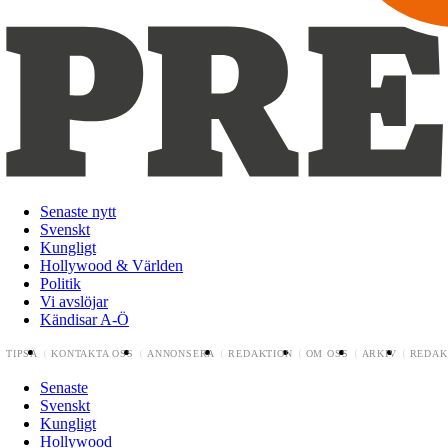
Senaste nytt
Svenskt
Kungligt
Hollywood & Världen
Politik
Vi avslöjar
Kändisar A-Ö
TIPSA
KONTAKTA OSS
ANNONSERA
REDAKTION
OM OSS
ARKIV
REDAK
Senaste
Svenskt
Kungligt
Hollywood