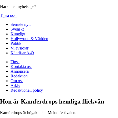
Har du ett nyhetstips?
Tipsa oss!
Senaste nytt
Svenskt
Kungligt
Hollywood & Världen
Politik
Vi avslöjar
Kändisar A-Ö
Tipsa
Kontakta oss
Annonsera
Redaktion
Om oss
Arkiv
Redaktionell policy
Hon är Kamferdrops hemliga flickvän
Kamferdrops är högaktuell i Melodifestivalen.