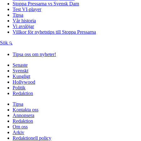
Stoppa Pressarna vs Svensk Dam
Test VI-player
Tipsa
Vår historia
Vi avslöjar
Villkor för nyhetstips till Stoppa Pressarna
Sök
Tipsa oss om nyheter!
Senaste
Svenskt
Kungligt
Hollywood
Politik
Redaktion
Tipsa
Kontakta oss
Annonsera
Redaktion
Om oss
Arkiv
Redaktionell policy