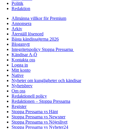
Politik
Redaktion
Allmänna villkor för Premium
Annonsera
Arkiv
Återställ lösenord
Bästa kändissajterna 2026
Bloggnytt
Integritetspolicy Stoppa Pressarna
Kändisar A-Ö
Kontakta oss
Logga in
Mitt konto
Native
Nyheter om kungligheter och kändisar
Nyhetsbrev
Om oss
Redaktionell policy
Redaktionen – Stoppa Pressarna
Register
Stoppa Pressarna vs Hänt
Stoppa Pressarna vs Newsner
Stoppa Pressarna vs Nöjeslivet
Stoppa Pressarna vs Nyheter24