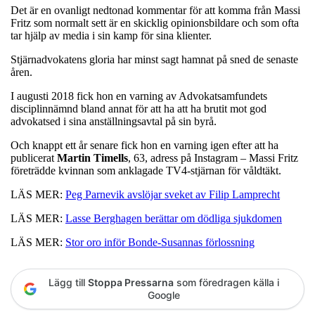
Det är en ovanligt nedtonad kommentar för att komma från Massi
Fritz som normalt sett är en skicklig opinionsbildare och som ofta
tar hjälp av media i sin kamp för sina klienter.
Stjärnadvokatens gloria har minst sagt hamnat på sned de senaste
åren.
I augusti 2018 fick hon en varning av Advokatsamfundets
disciplinnämnd bland annat för att ha att ha brutit mot god
advokatsed i sina anställningsavtal på sin byrå.
Och knappt ett år senare fick hon en varning igen efter att ha
publicerat
Martin
Timells
, 63, adress på Instagram – Massi Fritz
företrädde kvinnan som anklagade TV4-stjärnan för våldtäkt.
LÄS MER:
Peg Parnevik avslöjar sveket av Filip Lamprecht
LÄS MER:
Lasse Berghagen berättar om dödliga sjukdomen
LÄS MER:
Stor oro inför Bonde-Susannas förlossning
Lägg till
Stoppa Pressarna
som föredragen källa i
Google