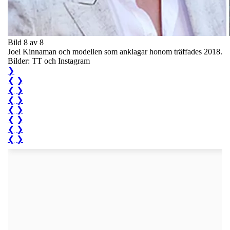
Bild 8 av 8
Joel Kinnaman och modellen som anklagar honom träffades 2018.
Bilder: TT och Instagram
❯
❮
❯
❮
❯
❮
❯
❮
❯
❮
❯
❮
❯
❮
❯