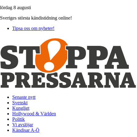
lördag 8 augusti
Sveriges största kändistidning online!
Tipsa oss om nyheter!
Senaste nytt
Svenskt
Kungligt
Hollywood & Världen
Politik
Vi avslöjar
Kändisar A-Ö