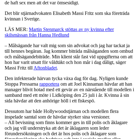
de haft sex men att det var ömsesidigt.
Det blir stjärnadvokaten Elisabeth Massi Fritz som ska företräda
kvinnan i Sverige.
LÄS MER:
Martin Stenmarck stöttas av ny kvinna efter
skilsmässan från Hanna Hedlund
– Målsägande har valt mig som sin advokat och jag har tackat ja
till hennes begäran. Jag kommer biträda målsäganden som ombud
och målsägandebiträde. Min klient står fast vid uppgifterna om att
hon har varit utsatt för våldtäkt och hon mår i dag dåligt, säger
Massi Fritz till
Aftonbladet
.
Den infekterade härvan tycka växa dag för dag. Nyligen kunde
Stoppa Pressarna
rapportera
om att Joel Kinnaman hävdar att han
manager blivit hotad med ett gevär av en närstående till modellen i
samband med ett möte i Lidköping den 25 juli i år. Kvinna å sin
sida hävdar att den anhörige höll i ett fiskespö.
Dessutom har både Hollywoodstjärnan och modellen flera
inspelade samtal som de hävdar styrker sina versioner.
– All bevisning som finns kommer ges in till polis och åklagare
och jag vill understryka att det är åklagaren som leder
förundersökningen och det är hos polis och åklagare som