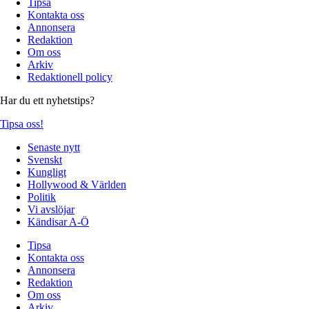
Tipsa
Kontakta oss
Annonsera
Redaktion
Om oss
Arkiv
Redaktionell policy
Har du ett nyhetstips?
Tipsa oss!
Senaste nytt
Svenskt
Kungligt
Hollywood & Världen
Politik
Vi avslöjar
Kändisar A-Ö
Tipsa
Kontakta oss
Annonsera
Redaktion
Om oss
Arkiv