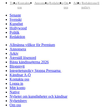
Tipsa
Kontakta
Annonsera
Redaktion
Om
Arkiv
Redaktionell
oss
oss
policy
Senaste
Svenskt
Kungligt
Hollywood
Politik
Redaktion
Allmänna villkor för Premium
Annonsera
Arkiv
Återställ lösenord
Bästa kändissajterna 2026
Bloggnytt
Integritetspolicy Stoppa Pressarna
Kändisar A-Ö
Kontakta oss
Logga in
Mitt konto
Native
Nyheter om kungligheter och kändisar
Nyhetsbrev
Om oss