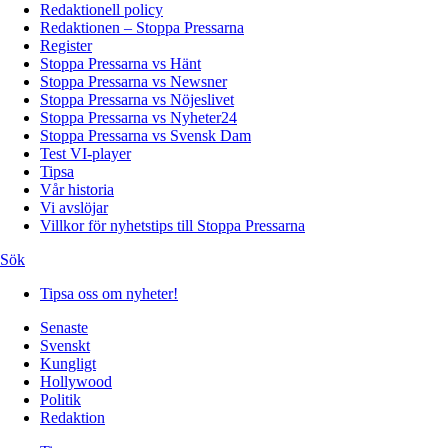
Redaktionell policy
Redaktionen – Stoppa Pressarna
Register
Stoppa Pressarna vs Hänt
Stoppa Pressarna vs Newsner
Stoppa Pressarna vs Nöjeslivet
Stoppa Pressarna vs Nyheter24
Stoppa Pressarna vs Svensk Dam
Test VI-player
Tipsa
Vår historia
Vi avslöjar
Villkor för nyhetstips till Stoppa Pressarna
Sök
Tipsa oss om nyheter!
Senaste
Svenskt
Kungligt
Hollywood
Politik
Redaktion