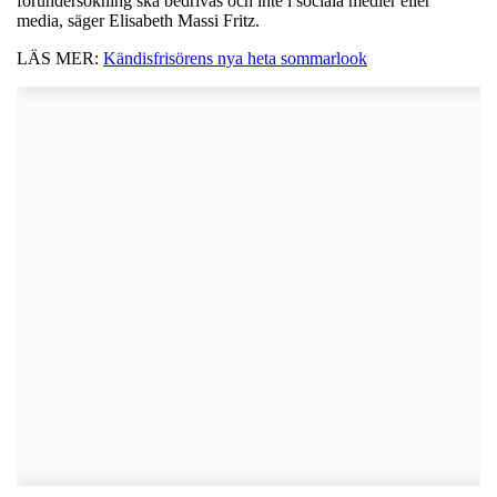
förundersökning ska bedrivas och inte i sociala medier eller
media, säger Elisabeth Massi Fritz.
LÄS MER:
Kändisfrisörens nya heta sommarlook