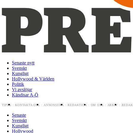
Senaste nytt
Svenskt
Kungligt
Hollywood & Världen
Politik
Vi avslöjar
Kändisar A-Ö
TIPSA
KONTAKTA OSS
ANNONSERA
REDAKTION
OM OSS
ARKIV
REDAK
Senaste
Svenskt
Kungligt
Hollywood