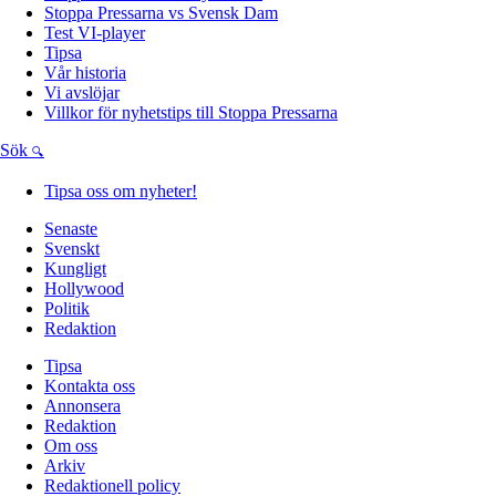
Stoppa Pressarna vs Svensk Dam
Test VI-player
Tipsa
Vår historia
Vi avslöjar
Villkor för nyhetstips till Stoppa Pressarna
Sök
Tipsa oss om nyheter!
Senaste
Svenskt
Kungligt
Hollywood
Politik
Redaktion
Tipsa
Kontakta oss
Annonsera
Redaktion
Om oss
Arkiv
Redaktionell policy