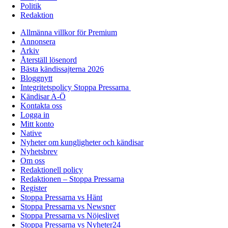
Politik
Redaktion
Allmänna villkor för Premium
Annonsera
Arkiv
Återställ lösenord
Bästa kändissajterna 2026
Bloggnytt
Integritetspolicy Stoppa Pressarna
Kändisar A-Ö
Kontakta oss
Logga in
Mitt konto
Native
Nyheter om kungligheter och kändisar
Nyhetsbrev
Om oss
Redaktionell policy
Redaktionen – Stoppa Pressarna
Register
Stoppa Pressarna vs Hänt
Stoppa Pressarna vs Newsner
Stoppa Pressarna vs Nöjeslivet
Stoppa Pressarna vs Nyheter24