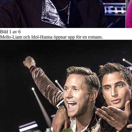
Bild 1 av 6
Mello-Liam och Idol-Hanna öppnar upp för en romans.