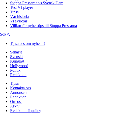
Stoppa Pressarna vs Svensk Dam
Test VI-player
Tipsa
Vår historia
Vi avslöjar
Villkor för nyhetstips till Stoppa Pressarna
Sök
Tipsa oss om nyheter!
Senaste
Svenskt
Kungligt
Hollywood
Politik
Redaktion
Tipsa
Kontakta oss
Annonsera
Redaktion
Om oss
Arkiv
Redaktionell policy