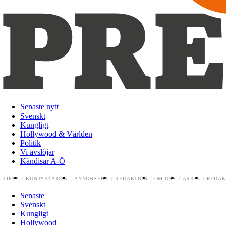
Senaste nytt
Svenskt
Kungligt
Hollywood & Världen
Politik
Vi avslöjar
Kändisar A-Ö
TIPSA
KONTAKTA OSS
ANNONSERA
REDAKTION
OM OSS
ARKIV
REDAK
Senaste
Svenskt
Kungligt
Hollywood