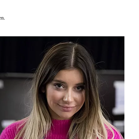
en.
.