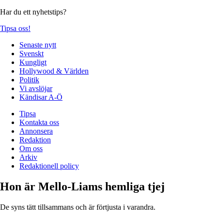
Har du ett nyhetstips?
Tipsa oss!
Senaste nytt
Svenskt
Kungligt
Hollywood & Världen
Politik
Vi avslöjar
Kändisar A-Ö
Tipsa
Kontakta oss
Annonsera
Redaktion
Om oss
Arkiv
Redaktionell policy
Hon är Mello-Liams hemliga tjej
De syns tätt tillsammans och är förtjusta i varandra.