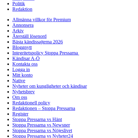
Politik
Redaktion
Allmänna villkor för Premium
Annonsera
Arkiv
Återställ lösenord
Bästa kändissajterna 2026
Bloggnytt
Integritetspolicy Stoppa Pressarna
Kändisar A-Ö
Kontakta oss
Logga in
Mitt konto
Native
Nyheter om kungligheter och kändisar
Nyhetsbrev
Om oss
Redaktionell policy
Redaktionen – Stoppa Pressarna
Register
Stoppa Pressarna vs Hänt
Stoppa Pressarna vs Newsner
Stoppa Pressarna vs Nöjeslivet
Stoppa Pressarna vs Nyheter24