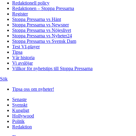
Redaktionell policy
Redaktionen – Stoppa Pressarna
Register
Stoppa Pressarna vs Hänt
Stoppa Pressarna vs Newsner
Stoppa Pressarna vs Nöjeslivet
Stoppa Pressarna vs Nyheter24
Stoppa Pressarna vs Svensk Dam
Test VI-player
Tipsa
Vår historia
Vi avslöjar
Villkor för nyhetstips till Stoppa Pressarna
Sök
Tipsa oss om nyheter!
Senaste
Svenskt
Kungligt
Hollywood
Politik
Redaktion