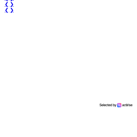
❮
❯
❮
❯