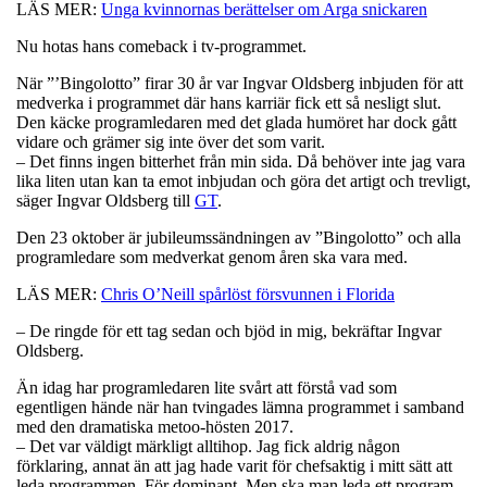
LÄS MER:
Unga kvinnornas berättelser om Arga snickaren
Nu hotas hans comeback i tv-programmet.
När ”’Bingolotto” firar 30 år var Ingvar Oldsberg inbjuden för att
medverka i programmet där hans karriär fick ett så nesligt slut.
Den käcke programledaren med det glada humöret har dock gått
vidare och grämer sig inte över det som varit.
– Det finns ingen bitterhet från min sida. Då behöver inte jag vara
lika liten utan kan ta emot inbjudan och göra det artigt och trevligt,
säger Ingvar Oldsberg till
GT
.
Den 23 oktober är jubileumssändningen av ”Bingolotto” och alla
programledare som medverkat genom åren ska vara med.
LÄS MER:
Chris O’Neill spårlöst försvunnen i Florida
– De ringde för ett tag sedan och bjöd in mig, bekräftar Ingvar
Oldsberg.
Än idag har programledaren lite svårt att förstå vad som
egentligen hände när han tvingades lämna programmet i samband
med den dramatiska metoo-hösten 2017.
– Det var väldigt märkligt alltihop. Jag fick aldrig någon
förklaring, annat än att jag hade varit för chefsaktig i mitt sätt att
leda programmen. För dominant. Men ska man leda ett program