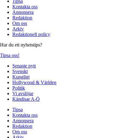
Tipsa
Kontakta oss
Annonsera
Redaktion
Om oss
Arkiv
Redaktionell policy
Har du ett nyhetstips?
Tipsa oss!
Senaste nytt
Svenskt
Kungligt
Hollywood & Världen
Politik
Vi avslöjar
Kändisar A-Ö
Tipsa
Kontakta oss
Annonsera
Redaktion
Om oss
Arkiv