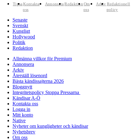
Tipsa
Kontakta
Annonsera
Redaktion
Om
Arkiv
Redaktionell
oss
oss
policy
Senaste
Svenskt
Kungligt
Hollywood
Politik
Redaktion
Allmänna villkor för Premium
Annonsera
Arkiv
Återställ lösenord
Bästa kändissajterna 2026
Bloggnytt
Integritetspolicy Stoppa Pressarna
Kändisar A-Ö
Kontakta oss
Logga in
Mitt konto
Native
Nyheter om kungligheter och kändisar
Nyhetsbrev
Om oss