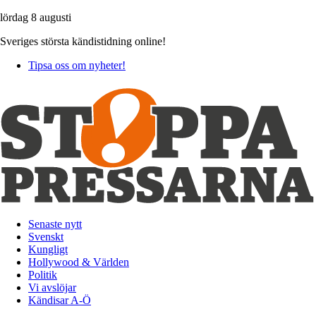
lördag 8 augusti
Sveriges största kändistidning online!
Tipsa oss om nyheter!
Senaste nytt
Svenskt
Kungligt
Hollywood & Världen
Politik
Vi avslöjar
Kändisar A-Ö