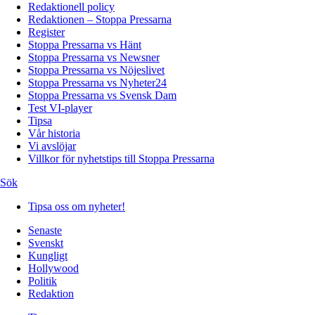
Redaktionell policy
Redaktionen – Stoppa Pressarna
Register
Stoppa Pressarna vs Hänt
Stoppa Pressarna vs Newsner
Stoppa Pressarna vs Nöjeslivet
Stoppa Pressarna vs Nyheter24
Stoppa Pressarna vs Svensk Dam
Test VI-player
Tipsa
Vår historia
Vi avslöjar
Villkor för nyhetstips till Stoppa Pressarna
Sök
Tipsa oss om nyheter!
Senaste
Svenskt
Kungligt
Hollywood
Politik
Redaktion