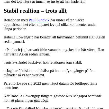
men det tog några år innan jag insåg att han hade rätt.
Stabil realtion – trots allt
Relationen med
Paul Sundvik
har under våren väckt
uppmärksamhet efter att paret levt på olika kontinenter under
långa perioder.
Isabella Löwengrip har berättat att fästmannen befunnit sig i Asien
sedan januari.
– Paul och jag har varit ifrån varandra mycket den här våren. Han
har varit i Asien sedan januari.
Trots avståndet beskriver hon relationen som stabil.
– Jag har faktiskt hunnit hälsa på honom fyra gånger på fem
månader så vi har överlevt.
Paret förlovade sig 2023 men något datum för bröllopet finns
ännu inte.
När Isabella Löwengrip tidigare gästade Mix Megapol berättade
hon att planeringen gått trögt.
– Det går jättedåligt! Kanske att jag väntar på att Paul ska bli mer