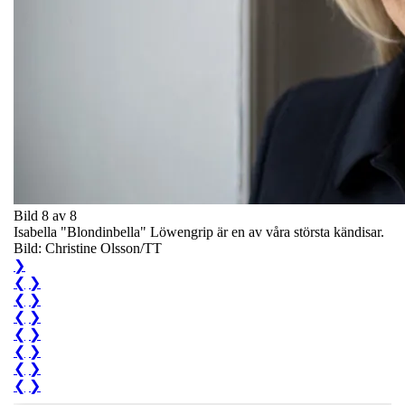
Bild 8 av 8
Isabella "Blondinbella" Löwengrip är en av våra största kändisar.
Bild: Christine Olsson/TT
❯
❮
❯
❮
❯
❮
❯
❮
❯
❮
❯
❮
❯
❮
❯