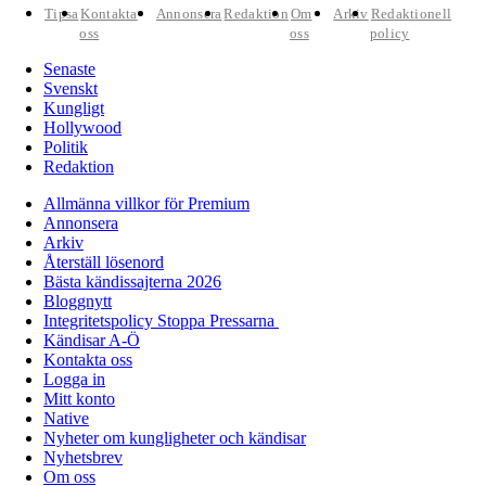
Tipsa
Kontakta
Annonsera
Redaktion
Om
Arkiv
Redaktionell
oss
oss
policy
Senaste
Svenskt
Kungligt
Hollywood
Politik
Redaktion
Allmänna villkor för Premium
Annonsera
Arkiv
Återställ lösenord
Bästa kändissajterna 2026
Bloggnytt
Integritetspolicy Stoppa Pressarna
Kändisar A-Ö
Kontakta oss
Logga in
Mitt konto
Native
Nyheter om kungligheter och kändisar
Nyhetsbrev
Om oss