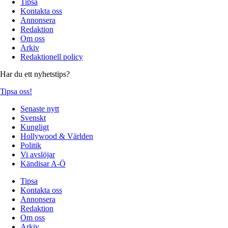
Tipsa
Kontakta oss
Annonsera
Redaktion
Om oss
Arkiv
Redaktionell policy
Har du ett nyhetstips?
Tipsa oss!
Senaste nytt
Svenskt
Kungligt
Hollywood & Världen
Politik
Vi avslöjar
Kändisar A-Ö
Tipsa
Kontakta oss
Annonsera
Redaktion
Om oss
Arkiv