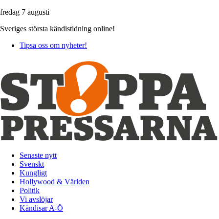
fredag 7 augusti
Sveriges största kändistidning online!
Tipsa oss om nyheter!
Senaste nytt
Svenskt
Kungligt
Hollywood & Världen
Politik
Vi avslöjar
Kändisar A-Ö