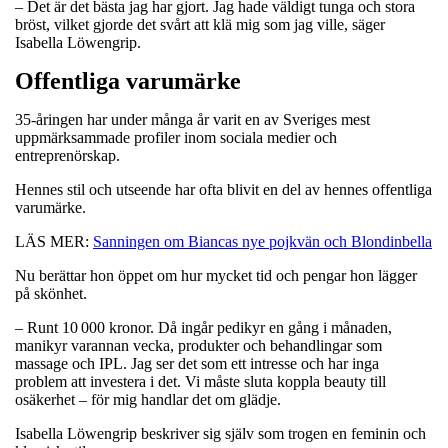
– Det är det bästa jag har gjort. Jag hade väldigt tunga och stora
bröst, vilket gjorde det svårt att klä mig som jag ville, säger
Isabella Löwengrip.
Offentliga varumärke
35-åringen har under många år varit en av Sveriges mest
uppmärksammade profiler inom sociala medier och
entreprenörskap.
Hennes stil och utseende har ofta blivit en del av hennes offentliga
varumärke.
LÄS MER:
Sanningen om Biancas nye pojkvän och Blondinbella
Nu berättar hon öppet om hur mycket tid och pengar hon lägger
på skönhet.
– Runt 10 000 kronor. Då ingår pedikyr en gång i månaden,
manikyr varannan vecka, produkter och behandlingar som
massage och IPL. Jag ser det som ett intresse och har inga
problem att investera i det. Vi måste sluta koppla beauty till
osäkerhet – för mig handlar det om glädje.
Isabella Löwengrip beskriver sig själv som trogen en feminin och