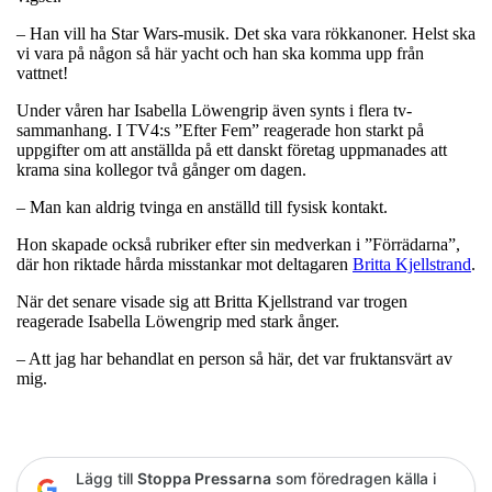
– Han vill ha Star Wars-musik. Det ska vara rökkanoner. Helst ska
vi vara på någon så här yacht och han ska komma upp från
vattnet!
Under våren har Isabella Löwengrip även synts i flera tv-
sammanhang. I TV4:s ”Efter Fem” reagerade hon starkt på
uppgifter om att anställda på ett danskt företag uppmanades att
krama sina kollegor två gånger om dagen.
– Man kan aldrig tvinga en anställd till fysisk kontakt.
Hon skapade också rubriker efter sin medverkan i ”Förrädarna”,
där hon riktade hårda misstankar mot deltagaren
Britta Kjellstrand
.
När det senare visade sig att Britta Kjellstrand var trogen
reagerade Isabella Löwengrip med stark ånger.
– Att jag har behandlat en person så här, det var fruktansvärt av
mig.
Lägg till
Stoppa Pressarna
som föredragen källa i