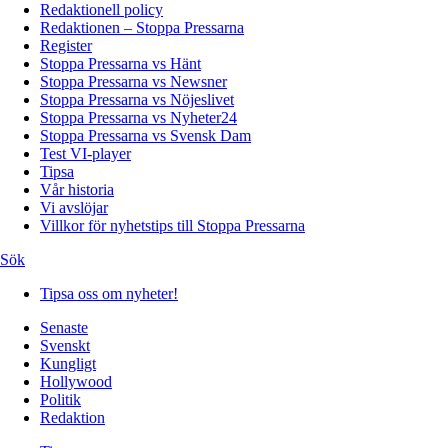
Redaktionell policy
Redaktionen – Stoppa Pressarna
Register
Stoppa Pressarna vs Hänt
Stoppa Pressarna vs Newsner
Stoppa Pressarna vs Nöjeslivet
Stoppa Pressarna vs Nyheter24
Stoppa Pressarna vs Svensk Dam
Test VI-player
Tipsa
Vår historia
Vi avslöjar
Villkor för nyhetstips till Stoppa Pressarna
Sök
Tipsa oss om nyheter!
Senaste
Svenskt
Kungligt
Hollywood
Politik
Redaktion