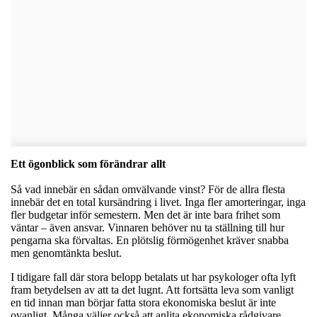
Ett ögonblick som förändrar allt
Så vad innebär en sådan omvälvande vinst? För de allra flesta
innebär det en total kursändring i livet. Inga fler amorteringar, inga
fler budgetar inför semestern. Men det är inte bara frihet som
väntar – även ansvar. Vinnaren behöver nu ta ställning till hur
pengarna ska förvaltas. En plötslig förmögenhet kräver snabba
men genomtänkta beslut.
I tidigare fall där stora belopp betalats ut har psykologer ofta lyft
fram betydelsen av att ta det lugnt. Att fortsätta leva som vanligt
en tid innan man börjar fatta stora ekonomiska beslut är inte
ovanligt. Många väljer också att anlita ekonomiska rådgivare,