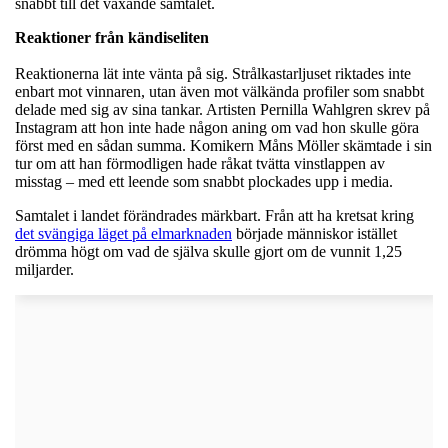
snabbt till det växande samtalet.
Reaktioner från kändiseliten
Reaktionerna lät inte vänta på sig. Strålkastarljuset riktades inte
enbart mot vinnaren, utan även mot välkända profiler som snabbt
delade med sig av sina tankar. Artisten Pernilla Wahlgren skrev på
Instagram att hon inte hade någon aning om vad hon skulle göra
först med en sådan summa. Komikern Måns Möller skämtade i sin
tur om att han förmodligen hade råkat tvätta vinstlappen av
misstag – med ett leende som snabbt plockades upp i media.
Samtalet i landet förändrades märkbart. Från att ha kretsat kring
det svängiga läget på elmarknaden
började människor istället
drömma högt om vad de själva skulle gjort om de vunnit 1,25
miljarder.