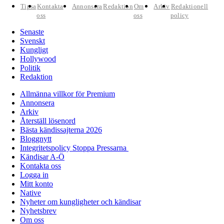
Tipsa
Kontakta
Annonsera
Redaktion
Om
Arkiv
Redaktionell
oss
oss
policy
Senaste
Svenskt
Kungligt
Hollywood
Politik
Redaktion
Allmänna villkor för Premium
Annonsera
Arkiv
Återställ lösenord
Bästa kändissajterna 2026
Bloggnytt
Integritetspolicy Stoppa Pressarna
Kändisar A-Ö
Kontakta oss
Logga in
Mitt konto
Native
Nyheter om kungligheter och kändisar
Nyhetsbrev
Om oss