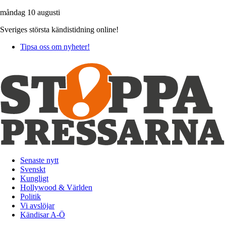
måndag 10 augusti
Sveriges största kändistidning online!
Tipsa oss om nyheter!
Senaste nytt
Svenskt
Kungligt
Hollywood & Världen
Politik
Vi avslöjar
Kändisar A-Ö