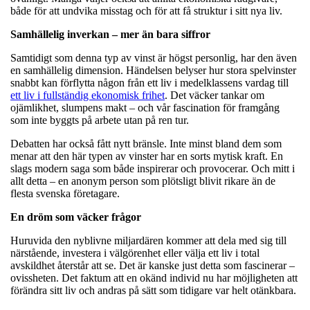
både för att undvika misstag och för att få struktur i sitt nya liv.
Samhällelig inverkan – mer än bara siffror
Samtidigt som denna typ av vinst är högst personlig, har den även
en samhällelig dimension. Händelsen belyser hur stora spelvinster
snabbt kan förflytta någon från ett liv i medelklassens vardag till
ett liv i fullständig ekonomisk frihet
. Det väcker tankar om
ojämlikhet, slumpens makt – och vår fascination för framgång
som inte byggts på arbete utan på ren tur.
Debatten har också fått nytt bränsle. Inte minst bland dem som
menar att den här typen av vinster har en sorts mytisk kraft. En
slags modern saga som både inspirerar och provocerar. Och mitt i
allt detta – en anonym person som plötsligt blivit rikare än de
flesta svenska företagare.
En dröm som väcker frågor
Huruvida den nyblivne miljardären kommer att dela med sig till
närstående, investera i välgörenhet eller välja ett liv i total
avskildhet återstår att se. Det är kanske just detta som fascinerar –
ovissheten. Det faktum att en okänd individ nu har möjligheten att
förändra sitt liv och andras på sätt som tidigare var helt otänkbara.