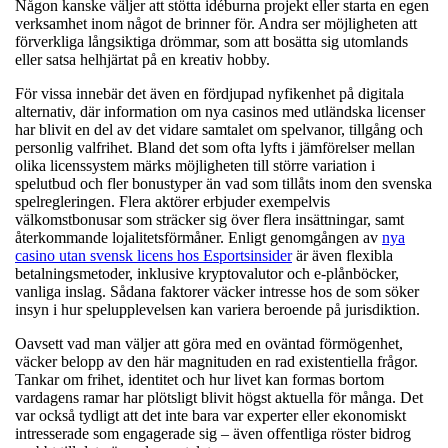
Någon kanske väljer att stötta idéburna projekt eller starta en egen
verksamhet inom något de brinner för. Andra ser möjligheten att
förverkliga långsiktiga drömmar, som att bosätta sig utomlands
eller satsa helhjärtat på en kreativ hobby.
För vissa innebär det även en fördjupad nyfikenhet på digitala
alternativ, där information om nya casinos med utländska licenser
har blivit en del av det vidare samtalet om spelvanor, tillgång och
personlig valfrihet. Bland det som ofta lyfts i jämförelser mellan
olika licenssystem märks möjligheten till större variation i
spelutbud och fler bonustyper än vad som tillåts inom den svenska
spelregleringen. Flera aktörer erbjuder exempelvis
välkomstbonusar som sträcker sig över flera insättningar, samt
återkommande lojalitetsförmåner. Enligt genomgången av
nya
casino utan svensk licens hos Esportsinsider
är även flexibla
betalningsmetoder, inklusive kryptovalutor och e-plånböcker,
vanliga inslag. Sådana faktorer väcker intresse hos de som söker
insyn i hur spelupplevelsen kan variera beroende på jurisdiktion.
Oavsett vad man väljer att göra med en oväntad förmögenhet,
väcker belopp av den här magnituden en rad existentiella frågor.
Tankar om frihet, identitet och hur livet kan formas bortom
vardagens ramar har plötsligt blivit högst aktuella för många. Det
var också tydligt att det inte bara var experter eller ekonomiskt
intresserade som engagerade sig – även offentliga röster bidrog