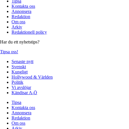
Tipsa
Kontakta oss
Annonsera
Redaktion
Om oss
Arkiv
Redaktionell policy
Har du ett nyhetstips?
Tipsa oss!
Senaste nytt
Svenskt
Kungligt
Hollywood & Världen
Politik
Vi avslöjar
Kändisar A-Ö
Tipsa
Kontakta oss
Annonsera
Redaktion
Om oss
Arkiv