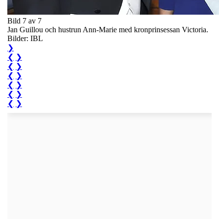
Bild 7 av 7
Jan Guillou och hustrun Ann-Marie med kronprinsessan Victoria.
Bilder: IBL
❯
❮
❯
❮
❯
❮
❯
❮
❯
❮
❯
❮
❯