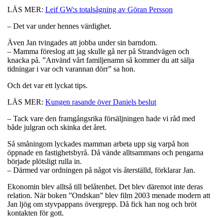
LÄS MER:
Leif GW:s totalsågning av Göran Persson
– Det var under hennes värdighet.
Även Jan tvingades att jobba under sin barndom.
– Mamma föreslog att jag skulle gå ner på Strandvägen och
knacka på. ”Använd vårt familjenamn så kommer du att sälja
tidningar i var och varannan dörr” sa hon.
Och det var ett lyckat tips.
LÄS MER:
Kungen rasande över Daniels beslut
– Tack vare den framgångsrika försäljningen hade vi råd med
både julgran och skinka det året.
Så småningom lyckades mamman arbeta upp sig varpå hon
öppnade en fastighetsbyrå. Då vände alltsammans och pengarna
började plötsligt rulla in.
– Därmed var ordningen på något vis återställd, förklarar Jan.
Ekonomin blev alltså till belåtenhet. Det blev däremot inte deras
relation. När boken ”Ondskan” blev film 2003 menade modern att
Jan ljög om styvpappans övergrepp. Då fick han nog och bröt
kontakten för gott.