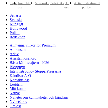
Tipsa
Kontakta
Annonsera
Redaktion
Om
Arkiv
Redaktionell
oss
oss
policy
Senaste
Svenskt
Kungligt
Hollywood
Politik
Redaktion
Allmänna villkor för Premium
Annonsera
Arkiv
Återställ lösenord
Bästa kändissajterna 2026
Bloggnytt
Integritetspolicy Stoppa Pressarna
Kändisar A-Ö
Kontakta oss
Logga in
Mitt konto
Native
Nyheter om kungligheter och kändisar
Nyhetsbrev
Om oss