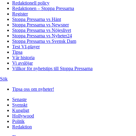
Redaktionell policy
Redaktionen – Stoppa Pressarna
Register
Stoppa Pressarna vs Hänt
Stoppa Pressarna vs Newsner
Stoppa Pressarna vs Nöjeslivet
Stoppa Pressarna vs Nyheter24
Stoppa Pressarna vs Svensk Dam
Test VI-player
Tipsa
Vår historia
Vi avslöjar
Villkor för nyhetstips till Stoppa Pressarna
Sök
Tipsa oss om nyheter!
Senaste
Svenskt
Kungligt
Hollywood
Politik
Redaktion