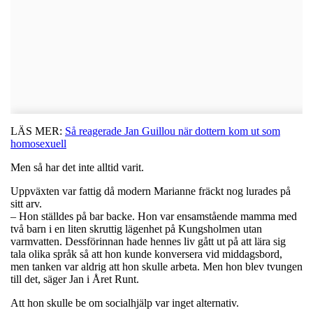
LÄS MER:
Så reagerade Jan Guillou när dottern kom ut som
homosexuell
Men så har det inte alltid varit.
Uppväxten var fattig då modern Marianne fräckt nog lurades på
sitt arv.
– Hon ställdes på bar backe. Hon var ensamstående mamma med
två barn i en liten skruttig lägenhet på Kungsholmen utan
varmvatten. Dessförinnan hade hennes liv gått ut på att lära sig
tala olika språk så att hon kunde konversera vid middagsbord,
men tanken var aldrig att hon skulle arbeta. Men hon blev tvungen
till det, säger Jan i Året Runt.
Att hon skulle be om socialhjälp var inget alternativ.