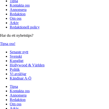
Tipsa
Kontakta oss
Annonsera
Redaktion
Om oss
Arkiv
Redaktionell policy
Har du ett nyhetstips?
Tipsa oss!
Senaste nytt
Svenskt
Kungligt
Hollywood & Världen
Politik
Vi avslöjar
Kändisar A-Ö
Tipsa
Kontakta oss
Annonsera
Redaktion
Om oss
Arkiv