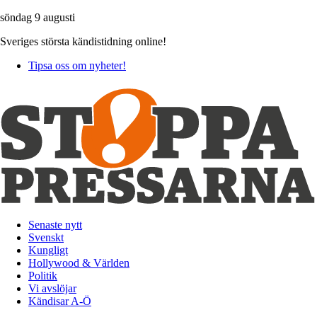
söndag 9 augusti
Sveriges största kändistidning online!
Tipsa oss om nyheter!
Senaste nytt
Svenskt
Kungligt
Hollywood & Världen
Politik
Vi avslöjar
Kändisar A-Ö