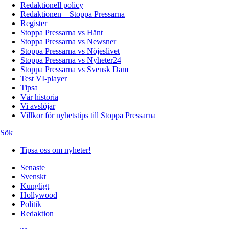
Redaktionell policy
Redaktionen – Stoppa Pressarna
Register
Stoppa Pressarna vs Hänt
Stoppa Pressarna vs Newsner
Stoppa Pressarna vs Nöjeslivet
Stoppa Pressarna vs Nyheter24
Stoppa Pressarna vs Svensk Dam
Test VI-player
Tipsa
Vår historia
Vi avslöjar
Villkor för nyhetstips till Stoppa Pressarna
Sök
Tipsa oss om nyheter!
Senaste
Svenskt
Kungligt
Hollywood
Politik
Redaktion