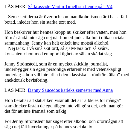
LÄS MER:
Så krossade Martin Timell sin fiende på TV4
– Semestertiderna är över och sommaralkoholismen är i bästa fall
botad, inleder hon sin starka text med.
Hon beskriver hur hennes kropp nu skriker efter vatten, men hon
förmår ändå inte säga nej när hon erbjuds alkohol i olika sociala
sammanhang. Jenny kan helt enkelt inte motstå alkohol.
– Nej tack. Två små skit-ord, så självklara och så svåra,
konstaterar hon med en uppriktighet av sällan skådat slag.
Jenny Strömstedt, som är en mycket skicklig journalist,
underbygger sin egen personliga erfarenhet med vetenskapligt
underlag – hon vill inte trilla i den klassiska ”krönikörsfällan” med
anekdotisk bevisföring.
LÄS MER:
Danny Saucedos kärleks-semester med Anna
Hon berättar att statistiken visar att det är ”alldeles för många”
som dricker fastän de egentligen inte vill göra det, och man gör
det för att inte framstå som tråkig.
För Jenny Strömstedt har suget efter alkohol och oförmågan att
säga nej fått inverkningar på hennes sociala liv.