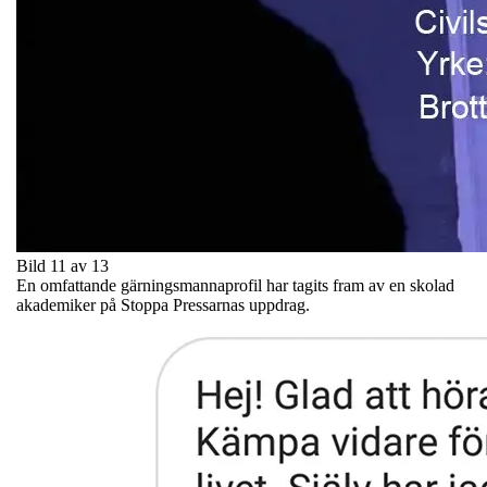
Bild 11 av 13
En omfattande gärningsmannaprofil har tagits fram av en skolad
akademiker på Stoppa Pressarnas uppdrag.