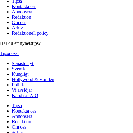
Tipsa
Kontakta oss
Annonsera
Redaktion
Om oss
Arkiv
Redaktionell policy
Har du ett nyhetstips?
Tipsa oss!
Senaste nytt
Svenskt
Kungligt
Hollywood & Världen
Politik
Vi avslöjar
Kändisar A-Ö
Tipsa
Kontakta oss
Annonsera
Redaktion
Om oss
Arkiv