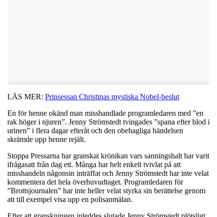
LÄS MER:
Prinsessan Christinas mystiska Nobel-beslut
En för henne okänd man misshandlade programledaren med ”en
rak höger i njuren”. Jenny Strömstedt tvingades ”spana efter blod i
urinen” i flera dagar efteråt och den obehagliga händelsen
skrämde upp henne rejält.
Stoppa Pressarna har granskat krönikan vars sanningshalt har varit
ifrågasatt från dag ett. Många har helt enkelt tvivlat på att
misshandeln någonsin inträffat och Jenny Strömstedt har inte velat
kommentera det hela överhuvudtaget. Programledaren för
”Brottsjournalen” har inte heller velat styrka sin berättelse genom
att till exempel visa upp en polisanmälan.
Efter att granskningen inleddes slutade Jenny Strömstedt plötsligt