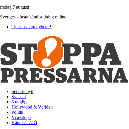
fredag 7 augusti
Sveriges största kändistidning online!
Tipsa oss om nyheter!
Senaste nytt
Svenskt
Kungligt
Hollywood & Världen
Politik
Vi avslöjar
Kändisar A-Ö