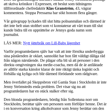
att skriva krönikor i Expressen, ett beslut som tidningens
tillförordnade chefredaktör
Klas Granström
, 43, vägrar
kommentera. Stoppa Pressarna har sökt honom flera gånger.
Vår grävgrupp lyckades till slut hitta polisanmälan och därmed är
det inte helt utan stolthet som vi konstaterar att vårt team till slut
kunde bidra till en upprättelse av Jennys goda namn som
journalist.
LÄS MER:
Nytt jättebråk om Lill-Babs lägenhet
Varför programledaren själv har valt att inte försöka underbygga
sina påståenden är oklart, sannolikt har hon fått väldigt dåliga råd
från någon närstående. De plägar ofta bli så att personer i den
direkta omgivningen ska medie-coacha, men då de är anfäktade
av alltför starka känslor klarar de inte riktigt tänka logiskt och
förhålla sig kyliga och blir därmed förödande som rådgivare.
Men överfallet på Skeppsbron vid Gamla Stan i Stockholm är inte
Jenny Strömstedts enda problem. Det visar sig nu att
programledaren har en otäck stalker efter sig.
Den blonda programledaren, bördig från Sollentuna norr om
Stockholm, berättar själv om personen som förföljer henne. Det är
i en konversation kring alkoholvanor som Jenny berättar om den