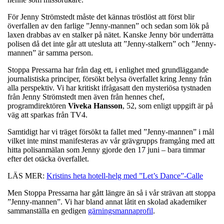
För Jenny Strömstedt måste det kännas tröstlöst att först blir
överfallen av den farlige ”Jenny-mannen” och sedan som lök på
laxen drabbas av en stalker på nätet. Kanske Jenny bör underrätta
polisen då det inte går att utesluta att ”Jenny-stalkern” och ”Jenny-
mannen” är samma person.
Stoppa Pressarna har från dag ett, i enlighet med grundläggande
journalistiska principer, försökt belysa överfallet kring Jenny från
alla perspektiv. Vi har kritiskt ifrågasatt den mysteriösa tystnaden
från Jenny Strömstedt men även från hennes chef,
programdirektören
Viveka
Hansson
, 52, som enligt uppgift är på
väg att sparkas från TV4.
Samtidigt har vi träget försökt ta fallet med ”Jenny-mannen” i mål
vilket inte minst manifesteras av vår grävgrupps framgång med att
hitta polisanmälan som Jenny gjorde den 17 juni – bara timmar
efter det otäcka överfallet.
LÄS MER:
Kristins heta hotell-helg med ”Let’s Dance”-Calle
Men Stoppa Pressarna har gått längre än så i vår strävan att stoppa
”Jenny-mannen”. Vi har bland annat låtit en skolad akademiker
sammanställa en gedigen
gärningsmannaprofil
.