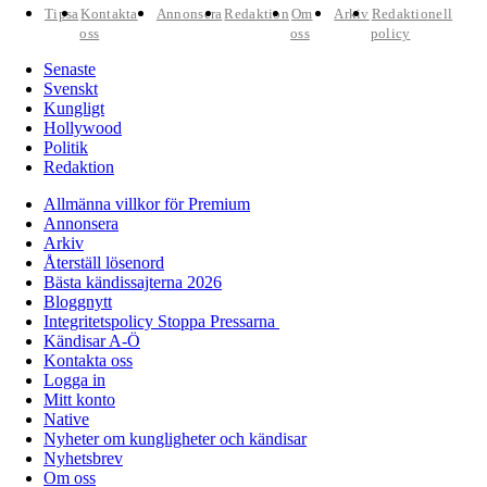
Tipsa
Kontakta
Annonsera
Redaktion
Om
Arkiv
Redaktionell
oss
oss
policy
Senaste
Svenskt
Kungligt
Hollywood
Politik
Redaktion
Allmänna villkor för Premium
Annonsera
Arkiv
Återställ lösenord
Bästa kändissajterna 2026
Bloggnytt
Integritetspolicy Stoppa Pressarna
Kändisar A-Ö
Kontakta oss
Logga in
Mitt konto
Native
Nyheter om kungligheter och kändisar
Nyhetsbrev
Om oss