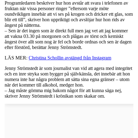
Programledaren beskriver hur hon avstår att svara i telefonen av
fruktan när vissa personer ringer ”eftersom varje möte
oundvikligen innebär att vi ses på krogen och dricker ett glas, som
blir ett till”, skriver hon uppriktigt och avslöjar hur hon rids av
ångest på nätterna.
– Sen är det ingen som är direkt full men jag vet att jag kommer
att vakna 03.30 på morgonen och plågas av törst och kemiskt
ångest över allt som nog är fel och borde ordnas och sen är dagen
efter förstörd, berättar Jenny Strömstedt.
LÄS MER:
Christina Schollin avstängd från Instagram
Jenny Strömstedt är som journalist van vid att agera med integritet
och en inre stryka som bygger på självkänsla, det innebär att hon
numera inte har några problem att sätta sina egna gränser – utom
när det kommer till alkohol, medger hon.
​– Jag måste gömma mig bakom något för att kunna säga nej,
skriver Jenny Strömstedt i krönikan som skakar om.