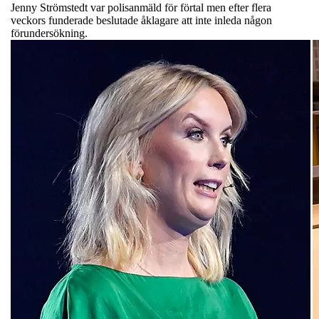
Jenny Strömstedt var polisanmäld för förtal men efter flera
veckors funderade beslutade åklagare att inte inleda någon
förundersökning.